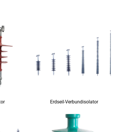
tor
Erdseil-Verbundisolator