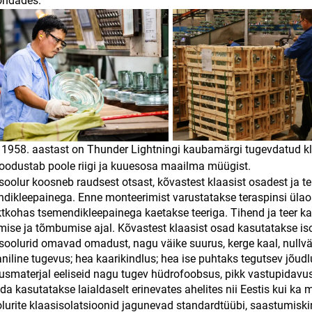
ondades.
 1958. aastast on Thunder Lightningi kaubamärgi tugevdatud kla
odustab poole riigi ja kuuesosa maailma müügist.
soolur koosneb raudsest otsast, kõvastest klaasist osadest ja te
dikleepainega. Enne monteerimist varustatakse teraspinsi ülaos
tkohas tsemendikleepainega kaetakse teeriga. Tihend ja teer kas
mise ja tõmbumise ajal. Kõvastest klaasist osad kasutatakse is
soolurid omavad omadust, nagu väike suurus, kerge kaal, nullvä
iline tugevus; hea kaarikindlus; hea ise puhtaks tegutsev jõud
usmaterjal eeliseid nagu tugev hüdrofoobsus, pikk vastupidavu
eda kasutatakse laialdaselt erinevates ahelites nii Eestis kui ka
olurite klaasisolatsioonid jagunevad standardtüübi, saastumiski