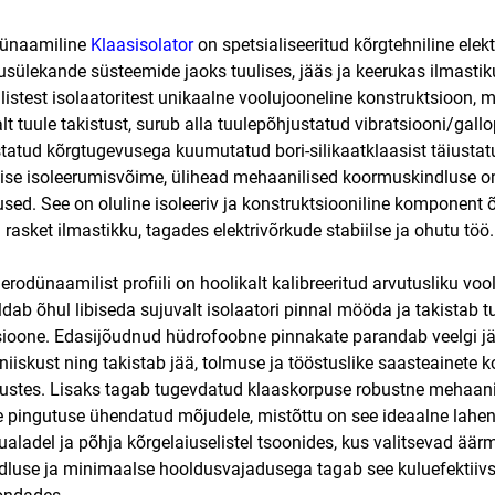
dünaamiline
Klaasisolator
on spetsialiseeritud kõrgtehniline elek
sülekande süsteemide jaoks tuulises, jääs ja keerukas ilmastikuti
rilistest isolaatoritest unikaalne voolujooneline konstruktsioo
lt tuule takistust, surub alla tuulepõhjustatud vibratsiooni/gal
tatud kõrgtugevusega kuumutatud bori-silikaatklaasist täiust
ilise isoleerumisvõime, ülihead mehaanilised koormuskindluse o
ed. See on oluline isoleeriv ja konstruktsiooniline komponent õh
i rasket ilmastikku, tagades elektrivõrkude stabiilse ja ohutu töö.
aerodünaamilist profiili on hoolikalt kalibreeritud arvutusliku 
dab õhul libiseda sujuvalt isolaatori pinnal mööda ja takistab 
sioone. Edasijõudnud hüdrofoobne pinnakate parandab veelgi j
 niiskust ning takistab jää, tolmuse ja tööstuslike saasteainete
ustes. Lisaks tagab tugevdatud klaaskorpuse robustne mehaani
 pingutuse ühendatud mõjudele, mistõttu on see ideaalne lahend
ualadel ja põhja kõrgelaiuselistel tsoonides, kus valitsevad ää
dluse ja minimaalse hooldusvajadusega tagab see kuluefektiivse