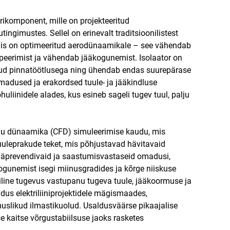
trikomponent, mille on projekteeritud
ngimustes. Sellel on erinevalt traditsioonilistest
n, mis on optimeeritud aerodünaamikale – see vähendab
lopeerimist ja vähendab jääkogunemist. Isolaator on
atud pinnatöötlusega ning ühendab endas suurepärase
madused ja erakordsed tuule- ja jääkindluse
uliinidele alades, kus esineb sageli tugev tuul, palju
voolu dünaamika (CFD) simuleerimise kaudu, mis
tuuleprakude teket, mis põhjustavad hävitavaid
ääprevendivaid ja saastumisvastaseid omadusi,
 kogunemist isegi miinusgradides ja kõrge niiskuse
line tugevus vastupanu tugeva tuule, jääkoormuse ja
us elektriliiniprojektidele mägismaades,
rmuslikud ilmastikuolud. Usaldusväärse pikaajalise
 kaitse võrgustabiilsuse jaoks rasketes