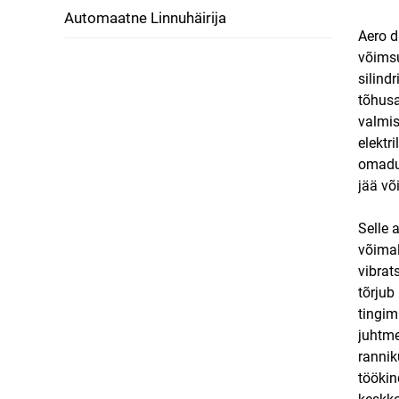
Automaatne Linnuhäirija
Aero 
võimsu
silind
tõhusa
valmis
elektr
omadus
jää võ
Selle 
võimal
vibrat
tõrjub
tingim
juhtme
rannik
töökin