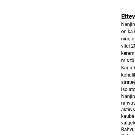
Ettev
Nanjin
on ka 
ning o
viidi 
kerami
mis tä
Kagu-A
kohali
strate
isolato
Nanjin
rahvus
aktiiv
kauban
valget
Rahvus