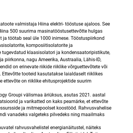
toote valmistaja Hiina elektri- tööstuse ajaloos. See
 Hiina 500 suurima masinatööstusettevõtte hulgas
t ja töötab seal üle 1000 inimese. Tööstuspiirkond
sisolatorite, komposiitisolatorite ja
tugevdatud klaasisolatori ja kondensaatoripistikute,
 ja piirkonna, nagu Ameerika, Austraalia, Lähis-ID,
did on erinevate riikide riiklike võrguettevõtete või
 Ettevõtte tooteid kasutatakse laialdaselt riiklikes
e ettevõte on riiklike ehitusprojektide suurim
nology Groupi välismaa äriüksus, asutas 2021. aastal
tsioorid ja varikatted on kaks peamärke, et ettevõte
ressursside ja mitmepoolset koostööd. Rahvusvahelise
jandi vanadeks valgeteks pilvedeks ning maailmaks
vatel rahvusvahelistel energianäitustel, näiteks