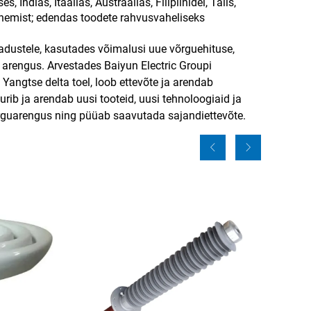
Indias, Itaalias, Austraalias, Filipiinidel, Taiis,
edenemist; edendas toodete rahvusvaheliseks
jadustele, kasutades võimalusi uue võrguehituse,
a arengus. Arvestades Baiyun Electric Groupi
 Yangtse delta toel, loob ettevõte ja arendab
urib ja arendab uusi tooteid, uusi tehnoloogiaid ja
õrguarengus ning püüab saavutada sajandiettevõte.