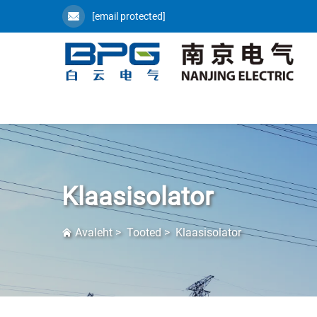
[email protected]
Klaasisolator
Avaleht
>
Tooted
>
Klaasisolator