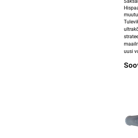
Saksam
Hispaa
muutum
Tulevi
ultrak
strate
maailm
uusi v
Soo