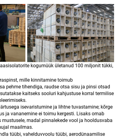
asisolatorite kogumüük ületanud 100 miljonit tükki,
raspinst, mille kinnitamine toimub
a pehme tihendiga, raudse otsa sisu ja pinsi otsad
utatakse kaitseks sooluri kahjustuse korral termilise
oleerimiseks.
ärtusega isevaristumine ja lihtne tuvastamine; kõrge
lus ja vananemine ei toimu kergesti. Lisaks omab
s mustusele, madal pinnalekede vool ja hooldusvaba
 mujal maailmas.
ndla tüübi, vahelduvvoolu tüübi, aerodünaamilise