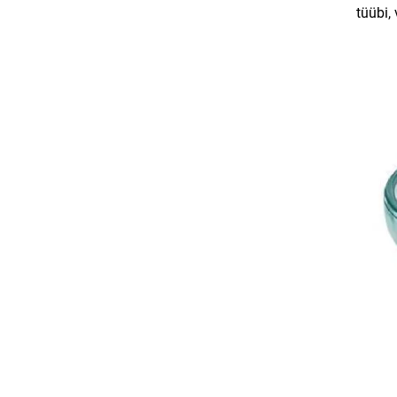
tüübi,