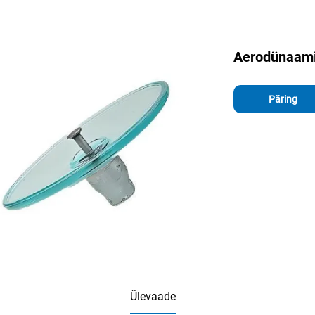
Aerodünaamil
Päring
Ülevaade