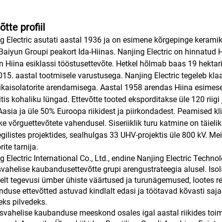
õtte profiil
g Electric asutati aastal 1936 ja on esimene kõrgepinge keramika
Baiyun Groupi peakort Ida-Hiinas. Nanjing Electric on hinnatud
n Hiina esiklassi tööstusettevõte. Hetkel hõlmab baas 19 hektari
2015. aastal tootmisele varustusega. Nanjing Electric tegeleb klaa
kaisolatorite arendamisega. Aastal 1958 arendas Hiina esimese 
itis kohaliku lüngad. Ettevõtte tooted eksporditakse üle 120 riigi
asia ja üle 50% Euroopa riikidest ja piirkondadest. Peamised klien
ke võrguettevõtete vahendusel. Siseriiklik turu katmine on täielik.
egilistes projektides, sealhulgas 33 UHV-projektis üle 800 kV. Mei
rite tarnija.
g Electric International Co., Ltd., endine Nanjing Electric Tech
vahelise kaubandusettevõtte grupi arengustrateegia alusel. Isola
selt tegevusi ümber ühiste väärtused ja turunägemused, lootes 
duse ettevõtted astuvad kindlalt edasi ja töötavad kõvasti sa
eks pilvedeks.
vahelise kaubanduse meeskond osales igal aastal riikides toimu