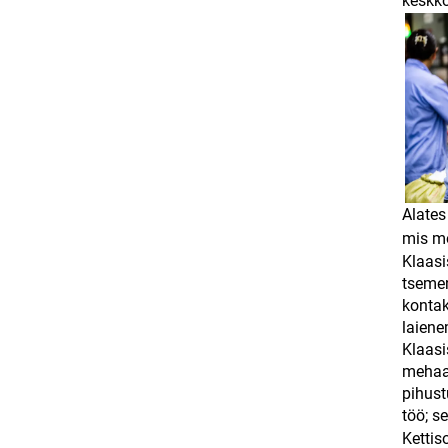
keskk
Alates
mis mo
Klaasi
tsemen
kontak
laiene
Klaasi
mehaan
pihust
töö; s
Kettis