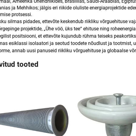
aal, Ameerika Ühendriikides, Brasiilias, Saudi-Araabias, Egiptuses, 
nias ja Mehhikos; jälgis eri riikide oluliste energiaprojektide 
ise protsessi.
kku silmas pidades, ettevõte keskendub riikliku võrguehituse va
õrgepinge projektide, „Ühe vöö, üks tee“ ehituse ning roheenergi
egilist positsiooni, et ettevõte kujundub rühma teiseks peakortiks
as esiklassi isolaatori ja seotud toodete nõudlust ja tootmist, u
orme, annab uusi panuseid riikliku võrguehituse ja globaalse v
vitud tooted