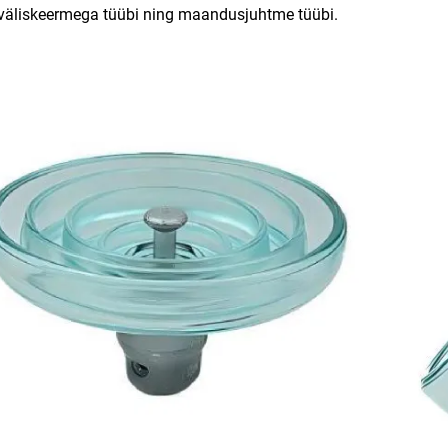
 väliskeermega tüübi ning maandusjuhtme tüübi.