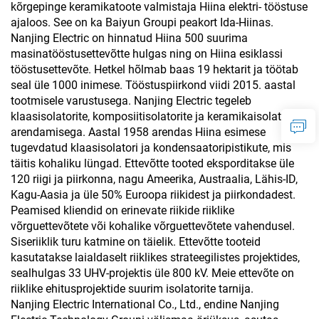
kõrgepinge keramikatoote valmistaja Hiina elektri- tööstuse
ajaloos. See on ka Baiyun Groupi peakort Ida-Hiinas.
Nanjing Electric on hinnatud Hiina 500 suurima
masinatööstusettevõtte hulgas ning on Hiina esiklassi
tööstusettevõte. Hetkel hõlmab baas 19 hektarit ja töötab
seal üle 1000 inimese. Tööstuspiirkond viidi 2015. aastal
tootmisele varustusega. Nanjing Electric tegeleb
klaasisolatorite, komposiitisolatorite ja keramikaisolatorite
arendamisega. Aastal 1958 arendas Hiina esimese
tugevdatud klaasisolatori ja kondensaatoripistikute, mis
täitis kohaliku lüngad. Ettevõtte tooted eksporditakse üle
120 riigi ja piirkonna, nagu Ameerika, Austraalia, Lähis-ID,
Kagu-Aasia ja üle 50% Euroopa riikidest ja piirkondadest.
Peamised kliendid on erinevate riikide riiklike
võrguettevõtete või kohalike võrguettevõtete vahendusel.
Siseriiklik turu katmine on täielik. Ettevõtte tooteid
kasutatakse laialdaselt riiklikes strateegilistes projektides,
sealhulgas 33 UHV-projektis üle 800 kV. Meie ettevõte on
riiklike ehitusprojektide suurim isolatorite tarnija.
Nanjing Electric International Co., Ltd., endine Nanjing