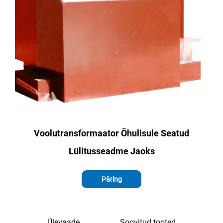
Voolutransformaator Õhulisule Seatud
Lülitusseadme Jaoks
Päring
Ülevaade
Soovitud tooted