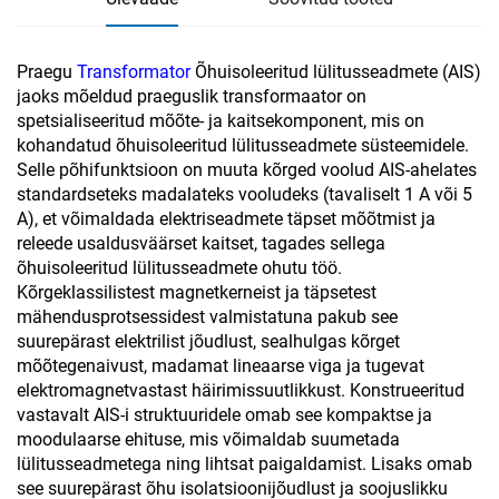
Praegu
Transformator
Õhuisoleeritud lülitusseadmete (AIS)
jaoks mõeldud praeguslik transformaator on
spetsialiseeritud mõõte- ja kaitsekomponent, mis on
kohandatud õhuisoleeritud lülitusseadmete süsteemidele.
Selle põhifunktsioon on muuta kõrged voolud AIS-ahelates
standardseteks madalateks vooludeks (tavaliselt 1 A või 5
A), et võimaldada elektriseadmete täpset mõõtmist ja
releede usaldusväärset kaitset, tagades sellega
õhuisoleeritud lülitusseadmete ohutu töö.
Kõrgeklassilistest magnetkerneist ja täpsetest
mähendusprotsessidest valmistatuna pakub see
suurepärast elektrilist jõudlust, sealhulgas kõrget
mõõtegenaivust, madamat lineaarse viga ja tugevat
elektromagnetvastast häirimissuutlikkust. Konstrueeritud
vastavalt AIS-i struktuuridele omab see kompaktse ja
moodulaarse ehituse, mis võimaldab suumetada
lülitusseadmetega ning lihtsat paigaldamist. Lisaks omab
see suurepärast õhu isolatsioonijõudlust ja soojuslikku