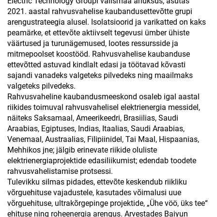
Electric Technology Groupi välismaa äriüksus, asutas
2021. aastal rahvusvahelise kaubandusettevõtte grupi
arengustrateegia alusel. Isolatsioorid ja varikatted on kaks
peamärke, et ettevõte aktiivselt tegevusi ümber ühiste
väärtused ja turunägemused, lootes ressursside ja
mitmepoolset koostööd. Rahvusvahelise kaubanduse
ettevõtted astuvad kindlalt edasi ja töötavad kõvasti
sajandi vanadeks valgeteks pilvedeks ning maailmaks
valgeteks pilvedeks.
Rahvusvaheline kaubandusmeeskond osaleb igal aastal
riikides toimuval rahvusvahelisel elektrienergia messidel,
näiteks Saksamaal, Ameerikeedri, Brasiilias, Saudi
Araabias, Egiptuses, Indias, Itaalias, Saudi Araabias,
Venemaal, Austraalias, Filipiinidel, Tai Maal, Hispaanias,
Mehhikos jne; jälgib erinevate riikide oluliste
elektrienergiaprojektide edasiliikumist; edendab toodete
rahvusvahelistamise protsessi.
Tulevikku silmas pidades, ettevõte keskendub riikliku
võrguehituse vajadustele, kasutades võimalusi uue
võrguehituse, ultrakõrgepinge projektide, „Ühe vöö, üks tee“
ehituse ning roheenergia arengus. Arvestades Baiyun