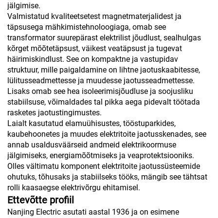
jälgimise.
Valmistatud kvaliteetsetest magnetmaterjalidest ja
täpsusega mähkimistehnoloogiaga, omab see
transformator suurepärast elektrilist jõudlust, sealhulgas
kõrget mõõtetäpsust, väikest veatäpsust ja tugevat
häirimiskindlust. See on kompaktne ja vastupidav
struktuur, mille paigaldamine on lihtne jaotuskaabitesse,
lülitusseadmettesse ja muudesse jaotusseadmettesse.
Lisaks omab see hea isoleerimisjõudluse ja soojusliku
stabiilsuse, võimaldades tal pikka aega pidevalt töötada
rasketes jaotustingimustes.
Laialt kasutatud elamuühisustes, tööstuparkides,
kaubehoonetes ja muudes elektritoite jaotusskenades, see
annab usaldusväärseid andmeid elektrikoormuse
jälgimiseks, energiamõõtmiseks ja veaprotektsiooniks.
Olles vältimatu komponent elektritoite jaotussüsteemide
ohutuks, tõhusaks ja stabiilseks tööks, mängib see tähtsat
rolli kaasaegse elektrivõrgu ehitamisel.
Ettevõtte profiil
Nanjing Electric asutati aastal 1936 ja on esimene