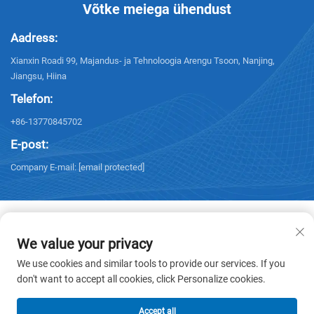
Võtke meiega ühendust
Aadress:
Xianxin Roadi 99, Majandus- ja Tehnoloogia Arengu Tsoon, Nanjing,
Jiangsu, Hiina
Telefon:
+86-13770845702
E-post:
Company E-mail:
[email protected]
We value your privacy
Autoriõigus © 2026 NANJING ELECTRIC. Kõik õigused kaitstud. -
We use cookies and similar tools to provide our services. If you
Privaatsuspoliitika
don't want to accept all cookies, click Personalize cookies.
Accept all