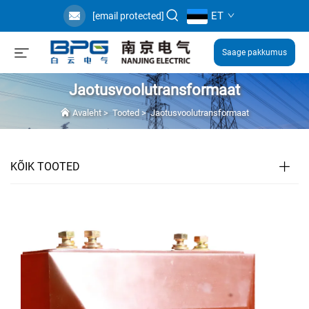
ET
[email protected]
Saage pakkumus
Jaotusvoolutransformaat
Avaleht
>
Tooted
>
Jaotusvoolutransformaat
KÕIK TOOTED