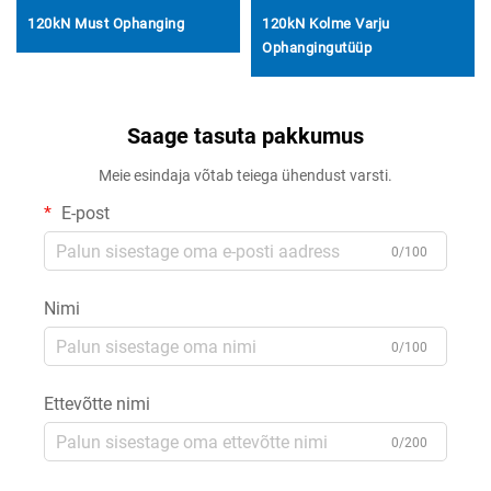
120kN Must Ophanging
120kN Kolme Varju
Ophangingutüüp
Saage tasuta pakkumus
Meie esindaja võtab teiega ühendust varsti.
E-post
0/100
Nimi
0/100
Ettevõtte nimi
0/200