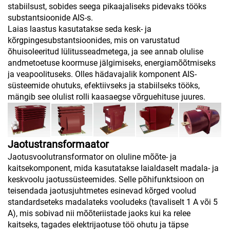
stabiilsust, sobides seega pikaajaliseks pidevaks tööks
substantsioonide AIS-s.
Laias laastus kasutatakse seda kesk- ja
kõrgpingesubstantsioonides, mis on varustatud
õhuisoleeritud lülitusseadmetega, ja see annab olulise
andmetoetuse koormuse jälgimiseks, energiamõõtmiseks
ja veapoolituseks. Olles hädavajalik komponent AIS-
süsteemide ohutuks, efektiivseks ja stabiilseks tööks,
mängib see olulist rolli kaasaegse võrguehituse juures.
Jaotustransformaator
Jaotusvoolutransformator on oluline mõõte- ja
kaitsekomponent, mida kasutatakse laialdaselt madala- ja
keskvoolu jaotussüsteemides. Selle põhifunktsioon on
teisendada jaotusjuhtmetes esinevad kõrged voolud
standardseteks madalateks vooludeks (tavaliselt 1 A või 5
A), mis sobivad nii mõõteriistade jaoks kui ka relee
kaitseks, tagades elektrijaotuse töö ohutu ja täpse