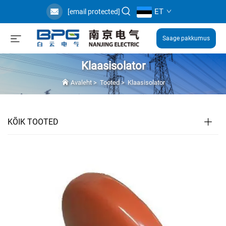
ET
[email protected]
Saage pakkumus
Klaasisolator
Avaleht
>
Tooted
>
Klaasisolator
KÕIK TOOTED