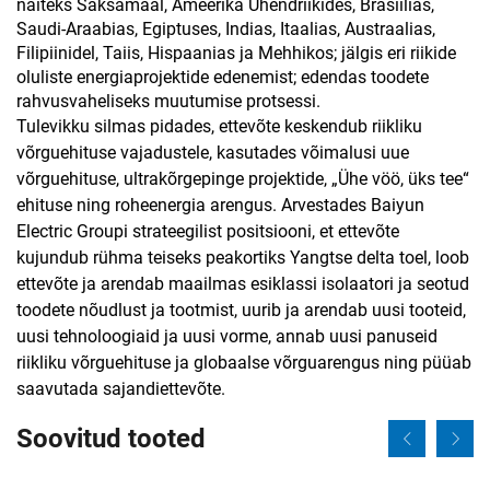
näiteks Saksamaal, Ameerika Ühendriikides, Brasiilias,
Saudi-Araabias, Egiptuses, Indias, Itaalias, Austraalias,
Filipiinidel, Taiis, Hispaanias ja Mehhikos; jälgis eri riikide
oluliste energiaprojektide edenemist; edendas toodete
rahvusvaheliseks muutumise protsessi.
Tulevikku silmas pidades, ettevõte keskendub riikliku
võrguehituse vajadustele, kasutades võimalusi uue
võrguehituse, ultrakõrgepinge projektide, „Ühe vöö, üks tee“
ehituse ning roheenergia arengus. Arvestades Baiyun
Electric Groupi strateegilist positsiooni, et ettevõte
kujundub rühma teiseks peakortiks Yangtse delta toel, loob
ettevõte ja arendab maailmas esiklassi isolaatori ja seotud
toodete nõudlust ja tootmist, uurib ja arendab uusi tooteid,
uusi tehnoloogiaid ja uusi vorme, annab uusi panuseid
riikliku võrguehituse ja globaalse võrguarengus ning püüab
saavutada sajandiettevõte.
Soovitud tooted