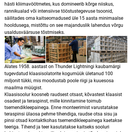
hästi kliimavöötmetes, kus domineerib kõrge niiskus,
rannikualad või intensiivse tööstustegevuse tsoonid,
säilitades oma kaitseomadused üle 15 aasta minimaalse
hooldusega, mistõttu on see majanduslik lahendus võrgu
usaldusväärsuse tõstmiseks.
Alates 1958. aastast on Thunder Lightningi kaubamärgi
tugevdatud klaasisolatorite kogumüük ületanud 100
miljonit tükki, mis moodustab poole riigi ja kuuesosa
maailma müügist.
Klaasisoolur koosneb raudsest otsast, kõvastest klaasist
osadest ja teraspinst, mille kinnitamine toimub
tsemendikleepainega. Enne monteerimist varustatakse
teraspinsi ülaosa pehme tihendiga, raudse otsa sisu ja
pinsi otsad kontaktkohas tsemendikleepainega kaetakse
teeriga. Tihend ja teer kasutatakse kaitseks sooluri