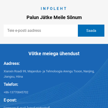
INFOLEHT
Palun Jätke Meile Sõnum
Võtke meiega ühendust
Aadress:
Xianxin Roadi 99, Majandus- ja Tehnoloogia Arengu Tsoon, Nanjing,
Jiangsu, Hiina
Telefon:
+86-13770845702
E-post:
Company E-mail:
[email protected]