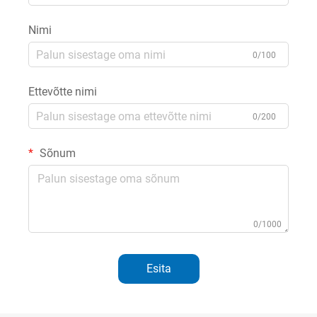
Nimi
0/100
Ettevõtte nimi
0/200
Sõnum
0/1000
Esita