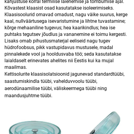
kahjustuse korral termilise laienemise ja tõmbumise ajal.
Kõvastest klaasist osad kasutatakse isoleerimiseks.
Klaasisoolurid omavad omadust, nagu väike suurus, kerge
kaal, nullväärtusega isevaristumine ja lihtne tuvastamine;
kõrge mehaaniline tugevus; hea kaarikindlus; hea ise
puhtaks tegutsev jõudlus ja vananemine ei toimu kergesti.
Lisaks omab pihustusmaterjal eeliseid nagu tugev
hüdrofoobsus, pikk vastupidavus mustusele, madal
pinnalekede vool ja hooldusvaba töö; seda kasutatakse
laialdaselt erinevates ahelites nii Eestis kui ka mujal
maailmas.
Kettisolurite klaasisolatsioonid jagunevad standardtüübi,
saastumiskindla tüübi, vahelduvvoolu tüübi,
aerodünaamilise tüübi, väliskeermega tüübi ning
maandusjuhtme tüübi.