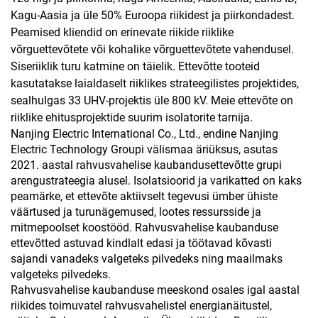
Kagu-Aasia ja üle 50% Euroopa riikidest ja piirkondadest.
Peamised kliendid on erinevate riikide riiklike
võrguettevõtete või kohalike võrguettevõtete vahendusel.
Siseriiklik turu katmine on täielik. Ettevõtte tooteid
kasutatakse laialdaselt riiklikes strateegilistes projektides,
sealhulgas 33 UHV-projektis üle 800 kV. Meie ettevõte on
riiklike ehitusprojektide suurim isolatorite tarnija.
Nanjing Electric International Co., Ltd., endine Nanjing
Electric Technology Groupi välismaa äriüksus, asutas
2021. aastal rahvusvahelise kaubandusettevõtte grupi
arengustrateegia alusel. Isolatsioorid ja varikatted on kaks
peamärke, et ettevõte aktiivselt tegevusi ümber ühiste
väärtused ja turunägemused, lootes ressursside ja
mitmepoolset koostööd. Rahvusvahelise kaubanduse
ettevõtted astuvad kindlalt edasi ja töötavad kõvasti
sajandi vanadeks valgeteks pilvedeks ning maailmaks
valgeteks pilvedeks.
Rahvusvahelise kaubanduse meeskond osales igal aastal
riikides toimuvatel rahvusvahelistel energianäitustel,