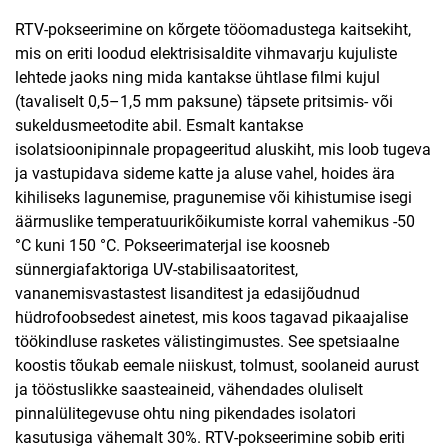
RTV-pokseerimine on kõrgete tööomadustega kaitsekiht,
mis on eriti loodud elektrisisaldite vihmavarju kujuliste
lehtede jaoks ning mida kantakse ühtlase filmi kujul
(tavaliselt 0,5–1,5 mm paksune) täpsete pritsimis- või
sukeldusmeetodite abil. Esmalt kantakse
isolatsioonipinnale propageeritud aluskiht, mis loob tugeva
ja vastupidava sideme katte ja aluse vahel, hoides ära
kihiliseks lagunemise, pragunemise või kihistumise isegi
äärmuslike temperatuurikõikumiste korral vahemikus -50
°C kuni 150 °C. Pokseerimaterjal ise koosneb
sünnergiafaktoriga UV-stabilisaatoritest,
vananemisvastastest lisanditest ja edasijõudnud
hüdrofoobsedest ainetest, mis koos tagavad pikaajalise
töökindluse rasketes välistingimustes. See spetsiaalne
koostis tõukab eemale niiskust, tolmust, soolaneid aurust
ja tööstuslikke saasteaineid, vähendades oluliselt
pinnalülitegevuse ohtu ning pikendades isolatori
kasutusiga vähemalt 30%. RTV-pokseerimine sobib eriti