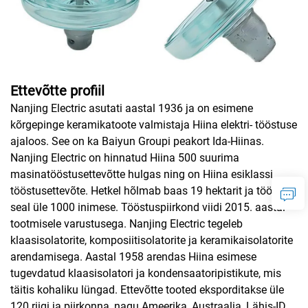
Ettevõtte profiil
Nanjing Electric asutati aastal 1936 ja on esimene
kõrgepinge keramikatoote valmistaja Hiina elektri- tööstuse
ajaloos. See on ka Baiyun Groupi peakort Ida-Hiinas.
Nanjing Electric on hinnatud Hiina 500 suurima
masinatööstusettevõtte hulgas ning on Hiina esiklassi
tööstusettevõte. Hetkel hõlmab baas 19 hektarit ja töötab
seal üle 1000 inimese. Tööstuspiirkond viidi 2015. aastal
tootmisele varustusega. Nanjing Electric tegeleb
klaasisolatorite, komposiitisolatorite ja keramikaisolatorite
arendamisega. Aastal 1958 arendas Hiina esimese
tugevdatud klaasisolatori ja kondensaatoripistikute, mis
täitis kohaliku lüngad. Ettevõtte tooted eksporditakse üle
120 riigi ja piirkonna, nagu Ameerika, Austraalia, Lähis-ID,