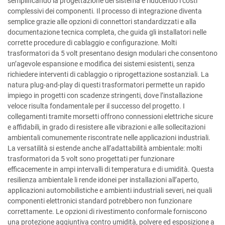
semplificando la progettazione del sistema e riducendo i costi
complessivi dei componenti. Il processo di integrazione diventa
semplice grazie alle opzioni di connettori standardizzati e alla
documentazione tecnica completa, che guida gli installatori nelle
corrette procedure di cablaggio e configurazione. Molti
trasformatori da 5 volt presentano design modulari che consentono
un’agevole espansione e modifica dei sistemi esistenti, senza
richiedere interventi di cablaggio o riprogettazione sostanziali. La
natura plug-and-play di questi trasformatori permette un rapido
impiego in progetti con scadenze stringenti, dove l’installazione
veloce risulta fondamentale per il successo del progetto. I
collegamenti tramite morsetti offrono connessioni elettriche sicure
e affidabili, in grado di resistere alle vibrazioni e alle sollecitazioni
ambientali comunemente riscontrate nelle applicazioni industriali.
La versatilità si estende anche all’adattabilità ambientale: molti
trasformatori da 5 volt sono progettati per funzionare
efficacemente in ampi intervalli di temperatura e di umidità. Questa
resilienza ambientale li rende idonei per installazioni all’aperto,
applicazioni automobilistiche e ambienti industriali severi, nei quali
componenti elettronici standard potrebbero non funzionare
correttamente. Le opzioni di rivestimento conformale forniscono
una protezione aggiuntiva contro umidità, polvere ed esposizione a