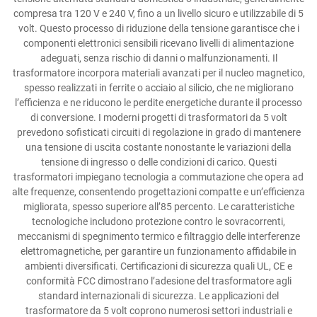
compresa tra 120 V e 240 V, fino a un livello sicuro e utilizzabile di 5
volt. Questo processo di riduzione della tensione garantisce che i
componenti elettronici sensibili ricevano livelli di alimentazione
adeguati, senza rischio di danni o malfunzionamenti. Il
trasformatore incorpora materiali avanzati per il nucleo magnetico,
spesso realizzati in ferrite o acciaio al silicio, che ne migliorano
l’efficienza e ne riducono le perdite energetiche durante il processo
di conversione. I moderni progetti di trasformatori da 5 volt
prevedono sofisticati circuiti di regolazione in grado di mantenere
una tensione di uscita costante nonostante le variazioni della
tensione di ingresso o delle condizioni di carico. Questi
trasformatori impiegano tecnologia a commutazione che opera ad
alte frequenze, consentendo progettazioni compatte e un’efficienza
migliorata, spesso superiore all’85 percento. Le caratteristiche
tecnologiche includono protezione contro le sovracorrenti,
meccanismi di spegnimento termico e filtraggio delle interferenze
elettromagnetiche, per garantire un funzionamento affidabile in
ambienti diversificati. Certificazioni di sicurezza quali UL, CE e
conformità FCC dimostrano l’adesione del trasformatore agli
standard internazionali di sicurezza. Le applicazioni del
trasformatore da 5 volt coprono numerosi settori industriali e