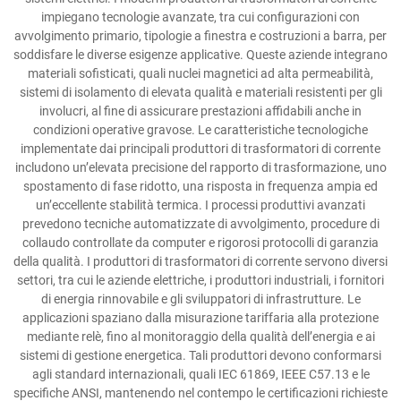
impiegano tecnologie avanzate, tra cui configurazioni con
avvolgimento primario, tipologie a finestra e costruzioni a barra, per
soddisfare le diverse esigenze applicative. Queste aziende integrano
materiali sofisticati, quali nuclei magnetici ad alta permeabilità,
sistemi di isolamento di elevata qualità e materiali resistenti per gli
involucri, al fine di assicurare prestazioni affidabili anche in
condizioni operative gravose. Le caratteristiche tecnologiche
implementate dai principali produttori di trasformatori di corrente
includono un’elevata precisione del rapporto di trasformazione, uno
spostamento di fase ridotto, una risposta in frequenza ampia ed
un’eccellente stabilità termica. I processi produttivi avanzati
prevedono tecniche automatizzate di avvolgimento, procedure di
collaudo controllate da computer e rigorosi protocolli di garanzia
della qualità. I produttori di trasformatori di corrente servono diversi
settori, tra cui le aziende elettriche, i produttori industriali, i fornitori
di energia rinnovabile e gli sviluppatori di infrastrutture. Le
applicazioni spaziano dalla misurazione tariffaria alla protezione
mediante relè, fino al monitoraggio della qualità dell’energia e ai
sistemi di gestione energetica. Tali produttori devono conformarsi
agli standard internazionali, quali IEC 61869, IEEE C57.13 e le
specifiche ANSI, mantenendo nel contempo le certificazioni richieste