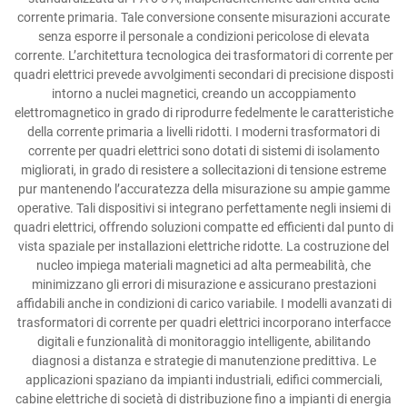
corrente primaria. Tale conversione consente misurazioni accurate
senza esporre il personale a condizioni pericolose di elevata
corrente. L’architettura tecnologica dei trasformatori di corrente per
quadri elettrici prevede avvolgimenti secondari di precisione disposti
intorno a nuclei magnetici, creando un accoppiamento
elettromagnetico in grado di riprodurre fedelmente le caratteristiche
della corrente primaria a livelli ridotti. I moderni trasformatori di
corrente per quadri elettrici sono dotati di sistemi di isolamento
migliorati, in grado di resistere a sollecitazioni di tensione estreme
pur mantenendo l’accuratezza della misurazione su ampie gamme
operative. Tali dispositivi si integrano perfettamente negli insiemi di
quadri elettrici, offrendo soluzioni compatte ed efficienti dal punto di
vista spaziale per installazioni elettriche ridotte. La costruzione del
nucleo impiega materiali magnetici ad alta permeabilità, che
minimizzano gli errori di misurazione e assicurano prestazioni
affidabili anche in condizioni di carico variabile. I modelli avanzati di
trasformatori di corrente per quadri elettrici incorporano interfacce
digitali e funzionalità di monitoraggio intelligente, abilitando
diagnosi a distanza e strategie di manutenzione predittiva. Le
applicazioni spaziano da impianti industriali, edifici commerciali,
cabine elettriche di società di distribuzione fino a impianti di energia