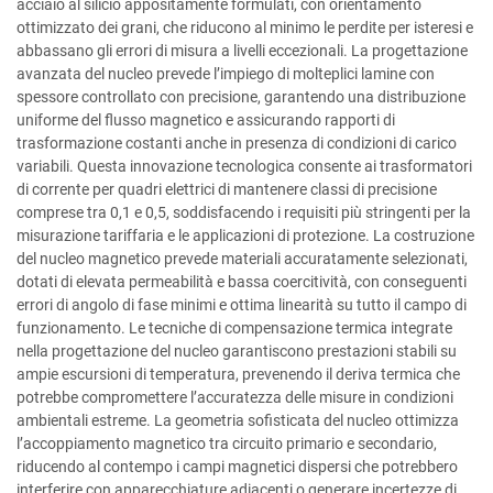
acciaio al silicio appositamente formulati, con orientamento
ottimizzato dei grani, che riducono al minimo le perdite per isteresi e
abbassano gli errori di misura a livelli eccezionali. La progettazione
avanzata del nucleo prevede l’impiego di molteplici lamine con
spessore controllato con precisione, garantendo una distribuzione
uniforme del flusso magnetico e assicurando rapporti di
trasformazione costanti anche in presenza di condizioni di carico
variabili. Questa innovazione tecnologica consente ai trasformatori
di corrente per quadri elettrici di mantenere classi di precisione
comprese tra 0,1 e 0,5, soddisfacendo i requisiti più stringenti per la
misurazione tariffaria e le applicazioni di protezione. La costruzione
del nucleo magnetico prevede materiali accuratamente selezionati,
dotati di elevata permeabilità e bassa coercitività, con conseguenti
errori di angolo di fase minimi e ottima linearità su tutto il campo di
funzionamento. Le tecniche di compensazione termica integrate
nella progettazione del nucleo garantiscono prestazioni stabili su
ampie escursioni di temperatura, prevenendo il deriva termica che
potrebbe compromettere l’accuratezza delle misure in condizioni
ambientali estreme. La geometria sofisticata del nucleo ottimizza
l’accoppiamento magnetico tra circuito primario e secondario,
riducendo al contempo i campi magnetici dispersi che potrebbero
interferire con apparecchiature adiacenti o generare incertezze di