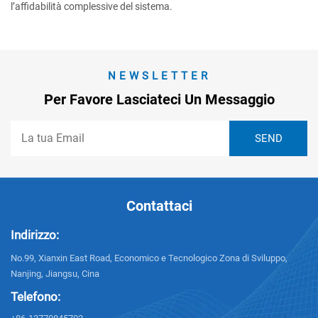
l’affidabilità complessive del sistema.
NEWSLETTER
Per Favore Lasciateci Un Messaggio
Contattaci
Indirizzo:
No.99, Xianxin East Road, Economico e Tecnologico Zona di Sviluppo,
Nanjing, Jiangsu, Cina
Telefono: