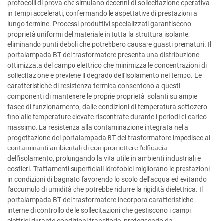
protocolli di prova che simulano decenni di sollecitazione operativa
in tempi accelerati, confermando le aspettative di prestazioni a
lungo termine. Processi produttivi specializzati garantiscono
proprietà uniformi del materiale in tutta la struttura isolante,
eliminando punti deboli che potrebbero causare guasti prematuri. Il
portalampada BT del trasformatore presenta una distribuzione
ottimizzata del campo elettrico che minimizza le concentrazioni di
sollecitazione e previene il degrado dell'isolamento nel tempo. Le
caratteristiche di resistenza termica consentono a questi
componenti di mantenere le proprie proprietà isolanti su ampie
fasce di funzionamento, dalle condizioni di temperatura sottozero
fino alle temperature elevate riscontrate durante i periodi di carico
massimo. La resistenza alla contaminazione integrata nella
progettazione del portalampada BT del trasformatore impedisce ai
contaminanti ambientali di compromettere l'efficacia
dell'isolamento, prolungando la vita utile in ambienti industriali e
costieri. Trattamenti superficiali idrofobici migliorano le prestazioni
in condizioni di bagnato favorendo lo scolo dell'acqua ed evitando
l'accumulo di umidità che potrebbe ridurre la rigidità dielettrica. Il
portalampada BT del trasformatore incorpora caratteristiche
interne di controllo delle sollecitazioni che gestiscono i campi
elettrici durante condizioni transitorie, proteggendo da