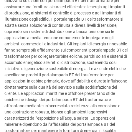
utilizzano soluzioni con portalampada BT del trasformatore per
assicurare una fornitura sicura ed efficiente di energia agli impianti
di produzione, ai sistemi di controllo di processo e agli impianti di
illuminazione degli edifici. Il portalampada BT del trasformatore si
adatta senza soluzione di continuità a diversi livelli di tensione,
coprendo sia i sistemi di distribuzione a bassa tensione sia le
applicazioni a media tensione comunemente impiegate negli
ambienti commerciali e industriali. Gli impianti di energia rinnovabile
fanno sempre più affidamento sui componenti portalampada BT del
trasformatore per collegare turbine eoliche, parchi solari e sistemi di
accumulo energetico alle reti di distribuzione, sostenendo così
iniziative di generazione sostenibile di energia. Le aziende elettriche
specificano prodotti portalampada BT del trasformatore per
applicazioni in cabine primarie, dove affidabilità e durata influiscono
direttamente sulla qualità del servizio e sulla soddisfazione del
cliente. Le applicazioni marittime e offshore presentano sfide
uniche che i design dei portalampada BT del trasformatore
affrontano mediante un’accresciuta resistenza alla corrosione e
una costruzione robusta, idonea agli ambienti aggressivi
caratterizzati dall’esposizione all’acqua salata. Le operazioni
minerarie dipendono dall’affidabilità dei portalampada BT del
trasformatore per mantenere la fornitura di energia in località