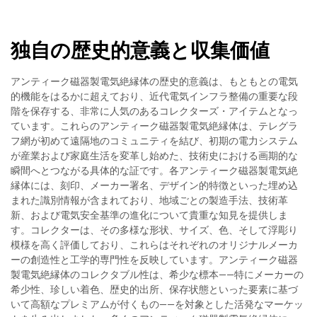
独自の歴史的意義と収集価値
アンティーク磁器製電気絶縁体の歴史的意義は、もともとの電気
的機能をはるかに超えており、近代電気インフラ整備の重要な段
階を保存する、非常に人気のあるコレクターズ・アイテムとなっ
ています。これらのアンティーク磁器製電気絶縁体は、テレグラ
フ網が初めて遠隔地のコミュニティを結び、初期の電力システム
が産業および家庭生活を変革し始めた、技術史における画期的な
瞬間へとつながる具体的な証です。各アンティーク磁器製電気絶
縁体には、刻印、メーカー署名、デザイン的特徴といった埋め込
まれた識別情報が含まれており、地域ごとの製造手法、技術革
新、および電気安全基準の進化について貴重な知見を提供しま
す。コレクターは、その多様な形状、サイズ、色、そして浮彫り
模様を高く評価しており、これらはそれぞれのオリジナルメーカ
ーの創造性と工学的専門性を反映しています。アンティーク磁器
製電気絶縁体のコレクタブル性は、希少な標本——特にメーカーの
希少性、珍しい着色、歴史的出所、保存状態といった要素に基づ
いて高額なプレミアムが付くもの——を対象とした活発なマーケッ