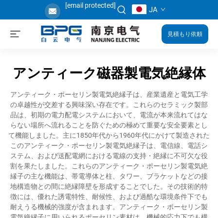
[email protected]
JA
見積もり依頼
アンティーク磁器製電気絶縁体
アンティーク・ポーセリン製電気絶縁子は、産業遺産と電気工学
の卓越性が交差する興味深い存在です。これらのセラミック製部
品は、初期の電力配電システムにおいて、電流が本来流れてはな
らない場所へ流れることを防ぐための極めて重要な安全要素とし
て機能しました。主に1850年代から1960年代にかけて製造された
このアンティーク・ポーセリン製電気絶縁子は、電信線、電話シ
ステム、および送配電網における電線の支持・絶縁に不可欠な役
割を果たしました。これらのアンティーク・ポーセリン製電気絶
縁子の主な機能は、帯電導体と柱、タワー、ブラケットなどの接
地構造物との間に絶縁障壁を形成することでした。その技術的特
徴には、優れた誘電特性、耐候性、および過酷な環境条件下でも
耐えうる機械的強度が含まれます。アンティーク・ポーセリン製
電気絶縁子に用いられるポーセリン素材は、機械的応力下でも構