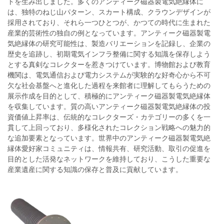
トを生み出しました。多くのアンティーク磁器製電気絶縁体に
は、独特のねじ山パターン、スカート構成、クラウンデザインが
採用されており、それら一つひとつが、かつての時代に生まれた
産業的芸術性の独自の例となっています。アンティーク磁器製電
気絶縁体の研究可能性は、製造バリエーションを記録し、企業の
歴史を追跡し、初期電気インフラ整備に関する知識を保存しよう
とする真剣なコレクターを惹きつけています。博物館および教育
機関は、電気通信および電力システムが実験的な好奇心から不可
欠な社会基盤へと進化した過程を来館者に理解してもらうための
展示作成を目的として、積極的にアンティーク磁器製電気絶縁体
を収集しています。質の高いアンティーク磁器製電気絶縁体の投
資価値上昇率は、伝統的なコレクターズ・カテゴリーの多くを一
貫して上回っており、多様化されたコレクション戦略への魅力的
な追加要素となっています。世界中のアンティーク磁器製電気絶
縁体愛好家コミュニティは、情報共有、研究活動、取引の促進を
目的とした活発なネットワークを維持しており、こうした重要な
産業遺産に関する知識の保存と普及に貢献しています。