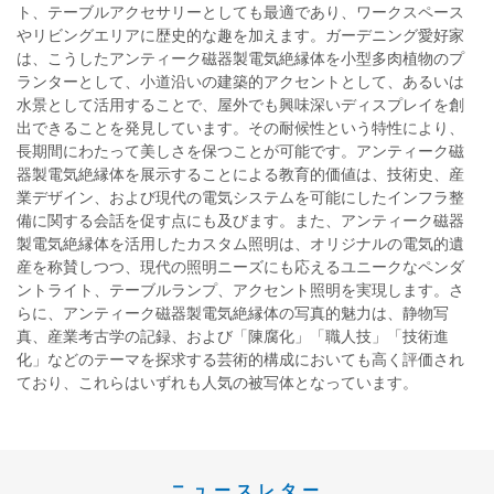
ト、テーブルアクセサリーとしても最適であり、ワークスペース
やリビングエリアに歴史的な趣を加えます。ガーデニング愛好家
は、こうしたアンティーク磁器製電気絶縁体を小型多肉植物のプ
ランターとして、小道沿いの建築的アクセントとして、あるいは
水景として活用することで、屋外でも興味深いディスプレイを創
出できることを発見しています。その耐候性という特性により、
長期間にわたって美しさを保つことが可能です。アンティーク磁
器製電気絶縁体を展示することによる教育的価値は、技術史、産
業デザイン、および現代の電気システムを可能にしたインフラ整
備に関する会話を促す点にも及びます。また、アンティーク磁器
製電気絶縁体を活用したカスタム照明は、オリジナルの電気的遺
産を称賛しつつ、現代の照明ニーズにも応えるユニークなペンダ
ントライト、テーブルランプ、アクセント照明を実現します。さ
らに、アンティーク磁器製電気絶縁体の写真的魅力は、静物写
真、産業考古学の記録、および「陳腐化」「職人技」「技術進
化」などのテーマを探求する芸術的構成においても高く評価され
ており、これらはいずれも人気の被写体となっています。
ニュースレター