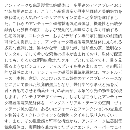
アンティークな磁器製電気絶縁体は、多用途のディスプレイおよ
び装飾用途により、こうした産業遺産が歴史的価値と美的魅力を
兼ね備えた人気のインテリアデザイン要素へと変貌を遂げまし
た。これらのアンティーク磁器製電気絶縁体は、機能性と伝統が
融合した独自の魅力、および視覚的な興味深さを高く評価する、
住宅装飾家、コレクター、およびデザイン専門家に無限の創造的
可能性を提供します。アンティーク磁器製電気絶縁体に見られる
多彩な色調には、鮮やかな青、濃厚な緑、琥珀色の茶、透明なク
リスタル、そして希少な紫色の標本が含まれており、単体で配置
しても、あるいは調和の取れたグループとして並べても、目を見
張るようなビジュアル・ディスプレイを生み出します。その彫刻
的な質感により、アンティーク磁器製電気絶縁体は、マントルピ
ース、本棚、窓辺、およびカスタム製作のディスプレイケースな
どにおいて優れた視覚的焦点となり、幾何学的な形状と光を反
射・再配向させる釉薬仕上げの表面が、印象的な光の効果を実現
します。インテリアデザイナーは、しばしばこうしたアンティー
ク磁器製電気絶縁体を、インダストリアル・テーマの空間、ヴィ
ンテージ風の室内、あるいはフォームとファンクションの交差点
を称賛するエクレクティックな装飾スタイルに取り入れていま
す。また、その重量感と堅牢な構造から、アンティーク磁器製電
気絶縁体は、実用性を兼ね備えたブックエンド、ペーパーウェイ