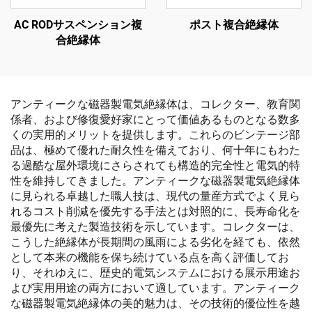
AC RODサスペンション複
ポスト複合絶縁体
合絶縁体
アンティークな磁器製電気絶縁体は、コレクター、教育関
係者、および修復愛好家にとって価値あるものとなる数多
くの実用的メリットを提供します。これらのビンテージ部
品は、極めて優れた耐久性を備えており、何十年にもわた
る過酷な屋外環境にさらされても構造的完全性と電気的特
性を維持してきました。アンティークな磁器製電気絶縁体
に見られる卓越した職人技は、現代の量産方式でよく見ら
れるコスト削減を優先する手法とは対照的に、長寿命化を
最優先に考えた製造技術を示しています。コレクターは、
こうした絶縁体が長期間の風雨による劣化を経ても、依然
として本来の機能を保ち続けている点を高く評価してお
り、それゆえに、歴史的電気システムにおける展示用途お
よび実用用途の両方において適しています。アンティーク
な磁器製電気絶縁体の美的魅力は、その技術的優位性を越