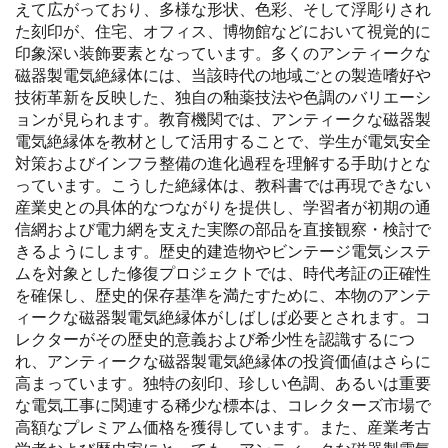
えて広がっており、多様な形状、色彩、そして浮彫りされ
た刻印が、住宅、オフィス、博物館などにおいて視覚的に
印象深い装飾要素となっています。多くのアンティークな
磁器製電気絶縁体には、当該時代の地域ごとの製造嗜好や
技術革新を反映した、独自の釉薬技法や色調のバリエーシ
ョンが見られます。教育機関では、アンティークな磁器製
電気絶縁体を教材として活用することで、学生が電気安全
対策およびインフラ整備の進化過程を理解する手助けとな
っています。こうした絶縁体は、教科書では再現できない
産業史との具体的なつながりを提供し、学習者が初期の通
信網および電力網を支えた実際の部品を直接観察・検討で
きるようにします。歴史的建造物やビンテージ電気システ
ムを対象とした修復プロジェクトでは、時代考証の正確性
を確保し、歴史的保存基準を満たすために、本物のアンテ
ィークな磁器製電気絶縁体がしばしば必要とされます。コ
レクターがその歴史的意義および希少性を認識するにつ
れ、アンティークな磁器製電気絶縁体の投資価値はさらに
高まっています。独特の刻印、珍しい色調、あるいは重要
な電気工事に関連する稀少な標本は、コレクターズ市場で
高額なプレミアム価格を獲得しています。また、産業考古