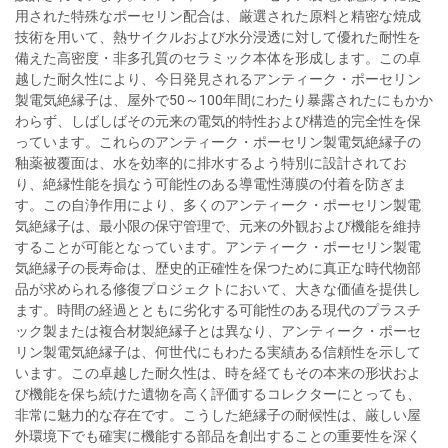
用された特殊なポーセリン配合は、厳選された原料と精密な焼成
技術を用いて、熱サイクルおよび水分浸透に対して優れた耐性を
備えた高密度・非多孔質のセラミック本体を形成します。この卓
越した耐久性により、今日発見されるアンティーク・ポーセリン
製電気絶縁子は、屋外で50～100年間にわたり暴露されたにもかか
わらず、しばしばその元来の電気的特性および構造的完全性を保
っています。これらのアンティーク・ポーセリン製電気絶縁子の
釉薬被覆面は、水を効率的に排水するよう特別に設計されてお
り、絶縁性能を損なう可能性のある導電性薄膜の付着を防ぎま
す。この自浄作用により、多くのアンティーク・ポーセリン製電
気絶縁子は、最小限の保守管理で、元来の外観および機能を維持
することが可能となっています。アンティーク・ポーセリン製電
気絶縁子の長寿命は、歴史的正確性を保つために真正な時代物部
品が求められる修復プロジェクトにおいて、大きな価値を提供し
ます。時間の経過とともに劣化する可能性のある現代のプラスチ
ック製または複合材製絶縁子とは異なり、アンティーク・ポーセ
リン製電気絶縁子は、何世代にもわたる実績ある信頼性を示して
います。この卓越した耐久性は、時を経てもその本来の形状およ
び機能を保ち続けた遺物を高く評価するコレクターにとっても、
非常に魅力的な存在です。こうした絶縁子の耐候性は、厳しい屋
外環境下でも確実に機能する部品を創出することの重要性を深く