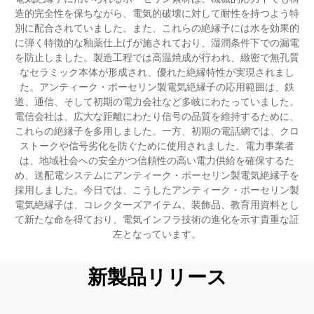
造的完全性を保ちながら、電気的破壊に対して耐性を持つよう特
別に配合されていました。また、これらの絶縁子には水を効果的
に弾く特徴的な釉薬仕上げが施されており、湿潤条件下での漏電
を防止しました。製造工程では高温焼成が行われ、緻密で無孔質
なセラミック本体が形成され、優れた絶縁特性が実現されまし
た。アンティーク・ポーセリン製電気絶縁子の応用範囲は、鉄
道、通信、そして初期の電力会社など多岐にわたっていました。
電信会社は、広大な距離にわたり信号の品質を維持するために、
これらの絶縁子を多用しました。一方、初期の電話網では、クロ
ストークや信号劣化を防ぐために使用されました。電力事業者
は、地域社会への安全かつ信頼性の高い電力供給を確保するた
め、送配電システムにアンティーク・ポーセリン製電気絶縁子を
採用しました。今日では、こうしたアンティーク・ポーセリン製
電気絶縁子は、コレクターズアイテム、装飾品、教育用資料とし
て新たな命を得ており、電気インフラ技術の進化を示す貴重な証
左となっています。
新製品リリース