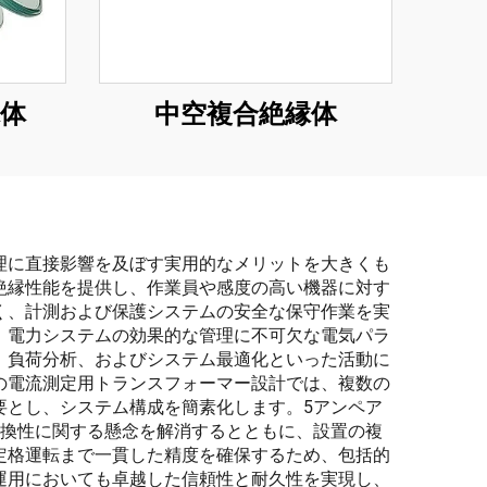
体
中空複合絶縁体
理に直接影響を及ぼす実用的なメリットを大きくも
絶縁性能を提供し、作業員や感度の高い機器に対す
く、計測および保護システムの安全な保守作業を実
、電力システムの効果的な管理に不可欠な電気パラ
、負荷分析、およびシステム最適化といった活動に
の電流測定用トランスフォーマー設計では、複数の
要とし、システム構成を簡素化します。5アンペア
互換性に関する懸念を解消するとともに、設置の複
定格運転まで一貫した精度を確保するため、包括的
運用においても卓越した信頼性と耐久性を実現し、