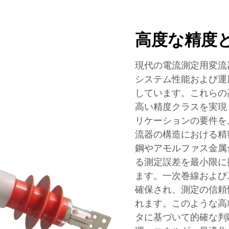
高度な精度
現代の電流測定用変流
システム性能および運
しています。これらの
高い精度クラスを実現
リケーションの要件を
流器の構造における精
鋼やアモルファス金属
る測定誤差を最小限に
ます。一次巻線および
確保され、測定の信頼
れます。このような高
タに基づいて的確な判