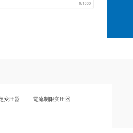
0/1000
定変圧器
電流制限変圧器