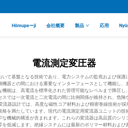
Hōmupeーji
会社概要
製品
応用
Nyū
電流測定変圧器
おいて基盤となる技術であり、電力システムの監視および保護
測機器との間における重要なインターフェースとして機能し、
な機能は、高電流を標準化された管理可能なレベルまで降圧し
セスでは一次電流と二次電流の間に比例関係が維持され、危険
流器設計では、高度な磁性コア材料および精密巻線技術が採用さ
規格を満たしています。現代の電流測定用変流器ユニットの技
牢な機械的構造が含まれます。これらの変流器は高品質のシリ
昇を低減します。絶縁システムには最新のポリマー材料および