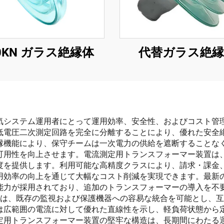
0KN ガラス絶縁体
代替ガラス絶縁
気システム運用者にとって運用効率、安全性、およびコスト管
低電圧二次測定回路を完全に分離することにより、優れた安全
縁機能により、保守チームは一次電力の供給を遮断することな
可用性を向上させます。電流測定用トランスフォーマー装置は
度を提供します。利用可能な高精度クラスにより、請求・課金
用効率の向上を通じて大幅なコスト削減を実現できます。最新
能力が採用されており、追加のトランスフォーマーの導入を不
力は、既存の監視および保護機器への容易な統合を可能とし、
は広範囲の電流に対して優れた直線性を示し、軽負荷状態から
定用トランスフォーマー装置の堅牢な構造は、長期間にわたる