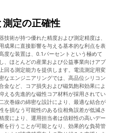
と測定の正確性
器技術が持つ優れた精度および測定精度は、
用成果に直接影響を与える基本的な利点を表
高度な装置は、0.1パーセントという極めて
し、ほとんどの産業および公益事業向けアプ
上回る測定能力を提供します。電流測定用変
密なエンジニアリングでは、高品位シリコン
合金など、コア損失および磁気飽和効果によ
抑える先進的な磁性コア材料が採用されてい
二次巻線の綿密な設計により、最適な結合が
性を損なう可能性のある位相角誤差が低減さ
精度により、運用担当者は信頼性の高いデー
断を行うことが可能となり、効果的な負荷管