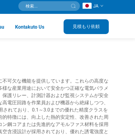
JA
見積もり依頼
su
Kontakuto Us
に不可欠な機能を提供しています。これらの高度な
多様な産業用途において安全かつ正確な電気パラメ
、保護リレー、計測計器および監視システムが安全
な高電圧回路を作業員および機器から絶縁しつつ、
れており、0.1～3.0までの優れた精度クラスを
術的特徴には、向上した熱的安定性、改善された周
コン鋼コアまたは先進的なアモルファス材料を採用
真空含浸設計が採用されており、優れた誘電強度と