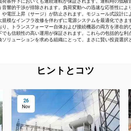
負荷条件下においても連続運転が保証されます。運転時の低騒
う音響的干渉が排除されます。負荷変動への迅速な応答性によ
）や電圧上昇（サージ）が防止されます。モジュール式設計に
大規模なインフラ改修を伴わずに電源システムを最適化できま
おり、トランスフォーマー自体および接続機器の両方を潜在的
下でも信頼性の高い運用が保証されます。これらの包括的な利
換ソリューションを求める組織にとって、まさに賢い投資選択
ヒントとコツ
26
Nov