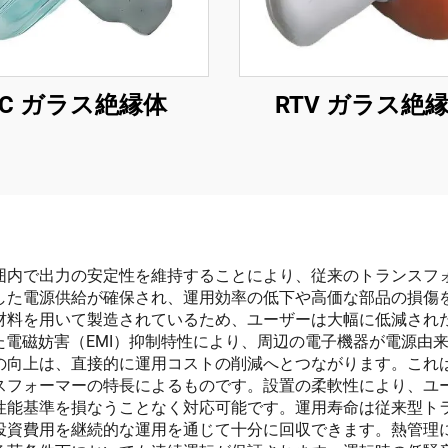
DC ガラス絶縁体
RTV ガラス絶
囲内で出力の安定性を維持することにより、従来のトランスフ
した電源供給が確保され、運用効率の低下や高価な部品の損傷
材料を用いて製造されているため、ユーザーは大幅に低減され
た電磁妨害（EMI）抑制特性により、周辺の電子機器が電源由
の向上は、直接的に運用コストの削減へとつながります。これ
スフォーマーの特長によるものです。設置の柔軟性により、ユ
性能基準を損なうことなく対応可能です。運用寿命は従来型ト
投資費用を継続的な運用を通じて十分に回収できます。熱管理