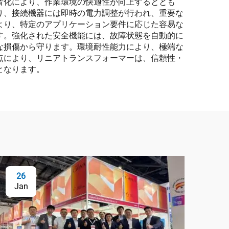
音化により、作業環境の快適性が向上するととも
り、接続機器には即時の電力調整が行われ、重要な
より、特定のアプリケーション要件に応じた容易な
す。強化された安全機能には、故障状態を自動的に
な損傷から守ります。環境耐性能力により、極端な
点により、リニアトランスフォーマーは、信頼性・
となります。
26
Jan