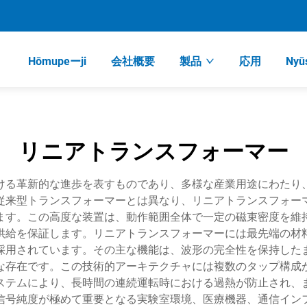
Hōmupeーji
会社概要
製品
応用
Nyū
リニアトランスフォーマー
ける革新的な進歩を表すものであり、多様な産業用途にわたり
従来型トランスフォーマーとは異なり、リニアトランスフォー
ます。この高度な装置は、動作範囲全体で一定の磁束密度を維
供給を保証します。リニアトランスフォーマーには最先端の材
採用されています。その主な機能は、波形の完全性を保持した
な存在です。この技術的アーキテクチャには複数のタップ構成
ステムにより、長時間の連続運転時における過熱が防止され、
信号純度が極めて重要となる実験室環境、医療機器、通信イン