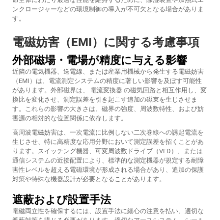
ンクロージャーなどの環境制御の導入が不可欠となる場合がありま
す。
電磁妨害（EMI）に関する考慮事項
外部磁場・電場が精度に与える影響
近隣の電気機器、送電線、または産業用機械から発生する電磁妨害
（EMI）は、電流測定システムの精度に著しい影響を及ぼす可能性
があります。外部磁界は、
電流変換器
の磁気回路と相互作用し、変
換比を変化させ、測定誤差を引き起こす追加の磁束を生じさせま
す。これらの影響の大きさは、磁界の強度、周波数特性、および妨
害源の相対的な位置関係に依存します。
高周波電磁妨害は、一次電流に比例しない二次巻線への誘起電流を
生じさせ、特に高精度な応用分野において測定誤差を招くことがあ
ります。スイッチング機器、可変周波数ドライブ（VFD）、または
通信システムの近接配置により、標準的な測定機器が規定する耐障
害性レベルを超える電磁環境が形成される場合があり、追加の保護
対策や特殊な機器設計が必要となることがあります。
遮蔽および設置手法
電磁両立性を確保するには、設置手法に細心の注意を払い、適切な