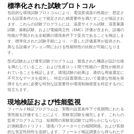
標準化された試験プロトコル
包括的な環境試験プロトコルにより、電流変成器の性能が、想定さ
れる設置条件のもとで規定された精度要件を満たすことが保証され
ます。これらの試験プログラムには、温度サイクル試験、湿度暴露
試験、振動試験、および電磁両立性（EMC）評価が含まれ、設備の
性能が予期される全範囲の環境条件下で妥当であることを検証しま
す。標準化された試験手順により、一貫した評価基準が提供され、
異なる設備オプション間における性能特性の比較が可能になりま
す。
型式試験および通常試験プログラムは、製造された機器が設計仕様
を満たしていること、および生産ロット間で性能の一貫性が維持さ
れていることを検証します。環境試験の結果は、適切な用途選定に
不可欠なデータを提供し、特定の設置環境において最適な性能を発
揮するために必要な特別な設置要件や環境制御措置を特定するのに
役立ちます。
現地検証および性能監視
フィールド検証プログラムは、実際の設置条件下で長期間にわたる
実性能を評価することにより、実験室試験を補完します。これらの
監視プログラムでは、短期間の実験室試験では明らかにならない、
計測精度のドリフト、環境パラメーターとの相関関係、および長期
的な安定性特性を追跡します。フィールド検証調査から得られたデ