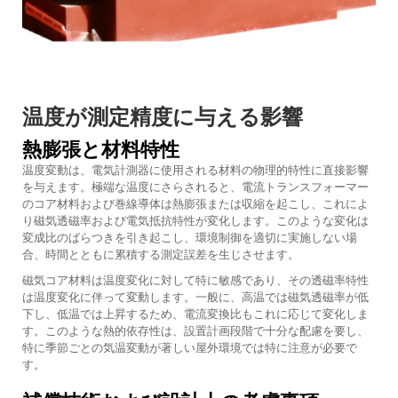
温度が測定精度に与える影響
熱膨張と材料特性
温度変動は、電気計測器に使用される材料の物理的特性に直接影響
を与えます。極端な温度にさらされると、電流トランスフォーマー
のコア材料および巻線導体は熱膨張または収縮を起こし、これによ
り磁気透磁率および電気抵抗特性が変化します。このような変化は
変成比のばらつきを引き起こし、環境制御を適切に実施しない場
合、時間とともに累積する測定誤差を生じさせます。
磁気コア材料は温度変化に対して特に敏感であり、その透磁率特性
は温度変化に伴って変動します。一般に、高温では磁気透磁率が低
下し、低温では上昇するため、電流変換比もこれに応じて変化しま
す。このような熱的依存性は、設置計画段階で十分な配慮を要し、
特に季節ごとの気温変動が著しい屋外環境では特に注意が必要で
す。