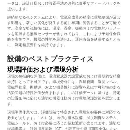
ータは、設計仕様および設置手法の改善に貴重なフィードバックを
提供します。
継続的な監視システムにより、電流変成器の精度に環境要因が及ぼ
す影響を、著しい劣化が発生する前に早期に警告することが可能で
す。高度な監視技術には、温度、湿度、振動および電気的パラメー
タを追跡する無線センサーが含まれており、これにより予知保全戦
略を実施でき、機器の性能を最適化し、運用寿命を延長するととも
に、測定精度要件を維持できます。
設備のベストプラクティス
現場評価および環境分析
現場の包括的な評価は、電流変成器の設置成功および長期的な精度
維持にとって不可欠です。環境分析には、温度範囲、湿度レベル、
電磁界強度、振動源、および機器性能に影響を及ぼす可能性のある
汚染問題の特性評価が含まれます。この評価データに基づき、特定
の設置条件に応じた適切な機器仕様および環境保護対策を選定しま
す。
現場準備作業では、評価段階で特定された環境制御要件に対応する
必要があります。これには、適切な排水設備、温度制御システム、
電磁シールド、および必要に応じた振動遮断が含まれます。適切な
現場準備は、計器用変流器（CT）の設置後の運用期間全体におい