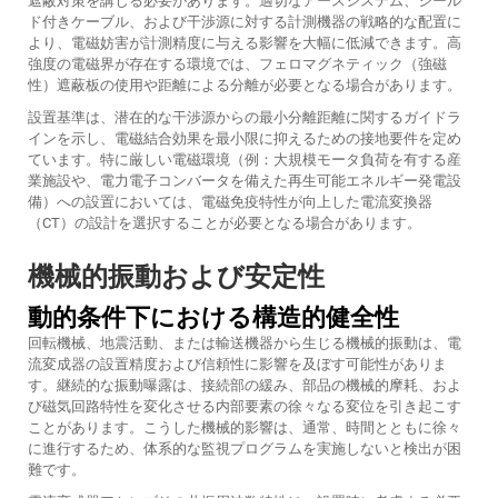
遮蔽対策を講じる必要があります。適切なアースシステム、シール
ド付きケーブル、および干渉源に対する計測機器の戦略的な配置に
より、電磁妨害が計測精度に与える影響を大幅に低減できます。高
強度の電磁界が存在する環境では、フェロマグネティック（強磁
性）遮蔽板の使用や距離による分離が必要となる場合があります。
設置基準は、潜在的な干渉源からの最小分離距離に関するガイドラ
インを示し、電磁結合効果を最小限に抑えるための接地要件を定め
ています。特に厳しい電磁環境（例：大規模モータ負荷を有する産
業施設や、電力電子コンバータを備えた再生可能エネルギー発電設
備）への設置においては、電磁免疫特性が向上した電流変換器
（CT）の設計を選択することが必要となる場合があります。
機械的振動および安定性
動的条件下における構造的健全性
回転機械、地震活動、または輸送機器から生じる機械的振動は、電
流変成器の設置精度および信頼性に影響を及ぼす可能性がありま
す。継続的な振動曝露は、接続部の緩み、部品の機械的摩耗、およ
び磁気回路特性を変化させる内部要素の徐々なる変位を引き起こす
ことがあります。こうした機械的影響は、通常、時間とともに徐々
に進行するため、体系的な監視プログラムを実施しないと検出が困
難です。