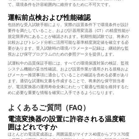
て、環境条件を許容範囲内に維持するために不可欠です。
運転前点検および性能確認
包括的な受入試験手順により、実際の設置条件下で環境条件が設計
要件を満たしていること、および計器用変流器（CT）の精度性能が
規定限界内にあることが確認されます。初期性能試験では、将来の
比較およびトレンド分析に活用可能な基準精度測定値を確立する必
要があります。受入試験時の環境パラメーター記録は、継続的な監
視および保守プログラムのための参照データを提供します。
試運転中の品質保証手順には、すべての環境保護対策の検証、監視
システム機能の妥当性確認、および設置作業が適用される規格およ
びメーカー推奨事項に適合していることの確認を含める必要があり
ます。適切な試運転文書を作成することで、将来的な保守担当者
が、電流変換器の運用寿命全体にわたって最適な性能を維持するた
めに必要な重要な情報を確実に入手できるようになります。
よくあるご質問（FAQ）
電流変換器の設置に許容される温度範
囲はどれですか
ほとんどの電流変成器は、周囲温度がマイナス40度からプラス70度