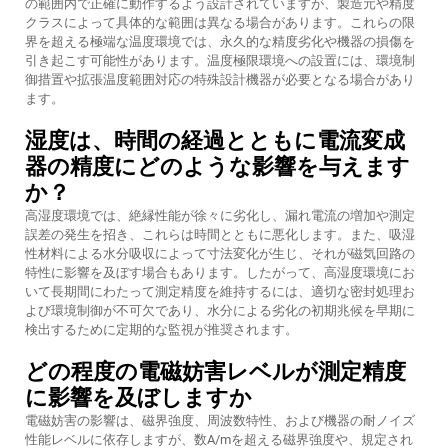
の範囲内で正確に動作するよう設計されていますが、製造元や精度
クラスによって具体的な範囲は異なる場合があります。これらの限
界を超える極端な温度環境では、永久的な精度劣化や機器の損傷を
引き起こす可能性があります。温度極限環境への設置には、環境制
御措置や拡張温度範囲対応の特殊設計機器が必要となる場合があり
ます。
湿度は、時間の経過とともに電流変成
器の精度にどのような影響を与えます
か？
高湿度環境では、絶縁性能が徐々に劣化し、漏れ電流の増加や測定
誤差の発生を招き、これらは時間とともに悪化します。また、吸湿
性材料による水分吸収によって寸法変化が生じ、それが磁気回路の
特性に影響を及ぼす場合もあります。したがって、高湿度環境にお
いて長期間にわたって測定精度を維持するには、適切な密封処理お
よび環境制御が不可欠であり、水分による劣化の初期兆候を早期に
検出するために定期的な監視が推奨されます。
どの程度の電磁妨害レベルが測定精度
に影響を及ぼしますか
電磁妨害の影響は、磁界強度、周波数特性、および機器の耐ノイズ
性能レベルに依存しますが、数A/mを超える磁界強度や、規定され