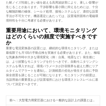
た耐ノイズ性能しきい値を超える高周波妨害により、著しい影響が
生じることがあります。干渉影響を最小限に抑えるためには、十分
な離隔距離の確保、シールド処理、接地システムなど、適切な設置
手法が不可欠です。機器選定にあたっては、設置場所固有の電磁環
境特性を十分に考慮する必要があります。
重要用途において、環境モニタリング
はどのくらいの頻度で実施すべきです
か
重要な電流変換器の設置には、継続的な環境モニタリング、または
最低限でも月1回の手動点検を実施する必要があります。また、極端
な気象条件時や大きな環境変化（例：台風、地震など）発生後に
は、より頻繁なモニタリングを行うべきです。自動モニタリングシ
ステムを導入すれば、環境パラメータが許容限界を超えた際にリア
ルタイムでアラートを通知し、計測精度の劣化が発生する前に予防
保全措置を講じることが可能になります。モニタリングの頻度は、
当該用途の重要度および設置場所における環境ストレスレベルに基
づいて決定すべきです。
前へ：
大型電力用変圧器における一般的な設計上の課題とは何ですか？