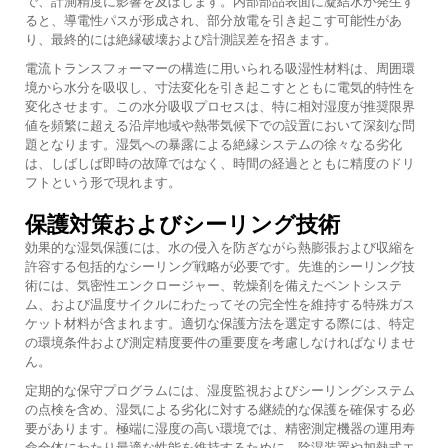
で、計測精度に影響を及ぼします。内部部品表面に凝結水が発生す
ると、導電性パスが形成され、部分放電を引き起こす可能性があ
り、最終的には絶縁破壊および計測誤差を招きます。
電流トランスフォーマーの構造に用いられる吸湿性材料は、周囲環
境から水分を吸収し、寸法変化を引き起こすとともに電気的特性を
変化させます。この水分吸収プロセスは、特に相対湿度が推奨限界
値を頻繁に超える沿岸地域や熱帯気候下での設置において深刻な問
題となります。湿気への暴露による絶縁システムの徐々なる劣化
は、しばしば即時の故障ではなく、時間の経過とともに精度のドリ
フトという形で現れます。
保護対策およびシーリング技術
効果的な湿気保護には、水の侵入を防ぎながら熱膨張および収縮を
許容する包括的なシーリング戦略が必要です。先進的シーリング技
術には、気密性エンクロージャー、乾燥剤を備えたベントシステ
ム、および温度サイクルにわたってその完全性を維持する特殊ガス
ケット材料が含まれます。適切な保護方法を選定する際には、特定
の環境条件および測定精度要件の重要度を考慮しなければなりませ
ん。
定期的な保守プログラムには、湿度監視およびシーリングシステム
の点検を含め、湿気による劣化に対する継続的な保護を確保する必
要があります。極端に湿度の高い環境では、精密測定機器の運用寿
命全体にわたり最適な性能を維持するために、除湿装置や加熱式エ