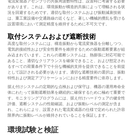
電流変成器アセンブリの共振周波数特性は、設置時に考慮する必要
があります。これは、環境振動が構造的共振によって増幅される状
況を回避するためです。適切な取付システムおよび振動減衰技術
は、重工業設備や交通路線の近くなど、著しい機械的攪乱を受ける
設置環境において測定精度を維持するために不可欠です。
取付システムおよび遮断技術
高度な取付システムには、構造振動から電流変換器を分離しつつ、
電気的接続性および安全性要件を維持するための振動遮断要素が組
み込まれています。これらの遮断システムは、熱膨張に対応可能で
あること、適切なクリアランスを確保できること、および想定され
るすべての荷重条件下で十分な機械的支持を提供できることを前提
として設計される必要があります。適切な遮断技術の選択は、振動
特性および測定アプリケーションにおける精度要件に依存します。
据え付けシステムの定期的な点検および保守は、機器の運用寿命全
体にわたって振動遮断効果を継続的に確保するために極めて重要で
す。モニタリングプログラムには、据え付けハードウェアの健全性
評価、遮断システムの性能確認、および振動レベルの測定が含ま
れ、これらにより、設置された電流変成器の仕様で定められた許容
限界内に振動レベルが維持されていることを保証します。
環境試験と検証