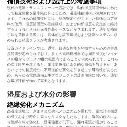
補償技術および設計上の考慮事項
現代の電流トランスフォーマー設計では、動作温度範囲全体にわた
って精度劣化を最小限に抑えるため、温度補償機構が採用されてい
ます。これらの補償技術には、熱的安定性が向上した特殊なコア材
料の使用、温度補償型の巻線構成、および内部温度を安定的に維持
するよう設計された保護外装ケースなどが含まれます。適切な補償
手法を選択する際には、具体的な設置環境および計測システムに求
められる精度クラスが考慮されます。
設置ガイドラインでは、通常、最適な性能を発揮するための許容温
度範囲が定められており、多くの高精度機器では周囲温度がマイナ
ス40度からプラス70度の範囲内であることが求められます。これら
の温度限界を超えると、電流変換器に永久的な損傷を与えるか、あ
るいはその精度特性に不可逆的な変化を引き起こす可能性があるた
め、あらゆる電気設備工事プロジェクトの計画段階において、適切
な環境評価が極めて重要となります。
湿度および水分の影響
絶縁劣化メカニズム
高湿度環境は、さまざまな劣化メカニズムを通じて、電気計測機器
の精度および寿命に重大なリスクをもたらします。湿気の侵入によ
り絶縁材料が劣化し、誘電強度が低下し、漏れ電流が増加すること