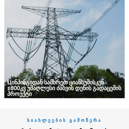
Цინპინგიდან სამხრეთ ციანსუშისკენ
±800კვ უმაღლესი ძაბვის დენის გადაცემის
პროექტი
ᲡᲘᲐᲮᲚᲔᲔᲑᲘᲡ ᲒᲐᲛᲝᲬᲔᲠᲐ