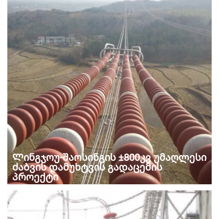
Ლინგჯოუ-შაოსინგის ±800კვ უმაღლესი
ძაბვის დამუხტვის გადაცემის
პროექტი