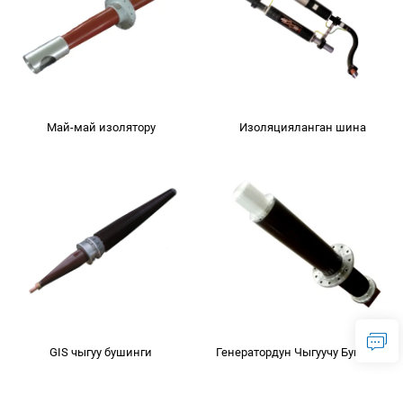
Май-май изолятору
Изоляцияланган шина
GIS чыгуу бушинги
Генератордун Чыгуучу Бушинги