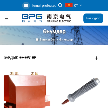
KY
[email protected]
Баа суроо
Өнүмдөр
Башкы бет
>
Өнүмдөр
БАРДЫК ӨНӨРЛӨР