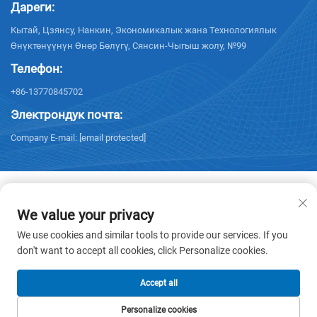
Дареги:
Кытай, Цзянсу, Нанкин, Экономикалык жана Технологиялык
Өнүктөнүүнүн Өнөр Бөлүгү, Сянсин-Чыгыш жолу, №99
Телефон:
+86-13770845702
Электрондук почта:
Company E-mail:
[email protected]
We value your privacy
Copyright © 2026 NANJING ELECTRIC. Бардык укуктар көрсөтүлгөн. -
We use cookies and similar tools to provide our services. If you
Купуялык саясаты
don't want to accept all cookies, click Personalize cookies.
Accept all
Personalize cookies