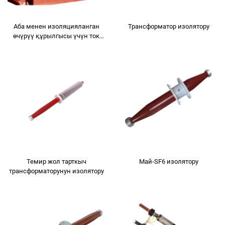
Аба менен изоляцияланган
Трансформатор изолятору
өчүрүү құрылгысы үчүн ток
трансформатору
Темир жол тарткыч
Май-SF6 изолятору
трансформаторунун изолятору