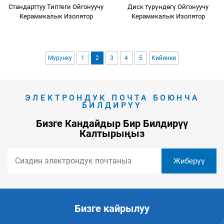
Стандарттуу Типтеги Ойгонуучу
Диск түрүндөгү Ойгонуучу
Керамикалык Изолятор
Керамикалык Изолятор
Мурунку
1
2
3
4
5
Кийинки
ЭЛЕКТРОНДУК ПОЧТА БОЮНЧА
БИЛДИРҮҮ
Бизге Кандайдыр Бир Билдирүү
Калтырыңыз
Бизге кайрылуу