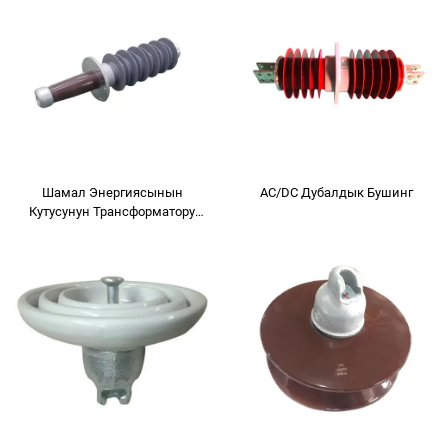
Шамал Энергиясынын
AC/DC Дубалдык Бушинг
Кутусунун Трансформатору
Үчүн Арналган Бушинг