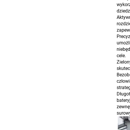
wykorz
dziedz
Aktywn
rozdzi
zapew
Precyz
umożli
niebęd
cele.
Zielon
skutec
Bezobs
człowi
strate
Długot
batery
zewnęt
surowy