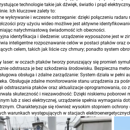
ystujące technologie takie jak dźwięk, światło i prąd elektrycz
inie. Ich kluczowe zalety to:
e wykrywanie i wczesne ostrzeganie: dzięki połączeniu radaru
elczości przy użyciu wideo możliwe jest aktywne identyfikowan
niając natychmiastową świadomość ich obecności.
yjna identyfikacja i śledzenie: urządzenie wyposażone jest w zin
wia inteligentne rozpoznawanie celów w postaci ptaków oraz 
ących celem, takich jak liście czy chmury; ponadto system obrot
y laser: w oczach ptaków tworzy poruszający się promień symul
znie odstrasza je bez szkodzenia środowisku. Bezpieczna meto
ługowa obsługa i zdalne zarządzanie: System działa w pełni au
eka. Obsługuje zdalne monitorowanie stanu urządzenia za pośr
gii odstraszania ptaków oraz aktualizacje oprogramowania, co 
rwała skuteczność i niezawodność: Dzięki niskiemu poborowi m
jnym lub z sieci elektrycznej, urządzenie spełnia wymagania dot
rznym. Charakteryzuje się również wysokim stopniem ochrony 
ch warunkach występujących w stacjach elektroenergetycznyc