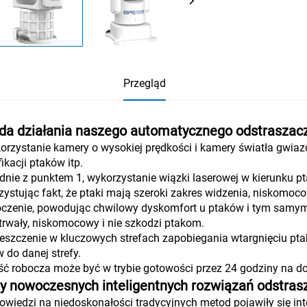
Przegląd
da działania naszego automatycznego odstraszac
orzystanie kamery o wysokiej prędkości i kamery światła gwiazd
fikacji ptaków itp.
dnie z punktem 1, wykorzystanie wiązki laserowej w kierunku pt
ystując fakt, że ptaki mają szeroki zakres widzenia, niskomoc
oczenie, powodując chwilowy dyskomfort u ptaków i tym samym o
trwały, niskomocowy i nie szkodzi ptakom.
eszczenie w kluczowych strefach zapobiegania wtargnięciu pta
 do danej strefy.
ść robocza może być w trybie gotowości przez 24 godziny na d
ty nowoczesnych inteligentnych rozwiązań odstrasz
wiedzi na niedoskonałości tradycyjnych metod pojawiły się inte