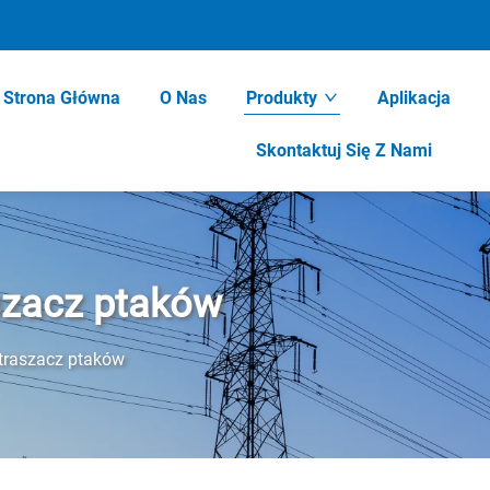
Strona Główna
O Nas
Produkty
Aplikacja
Skontaktuj Się Z Nami
szacz ptaków
traszacz ptaków