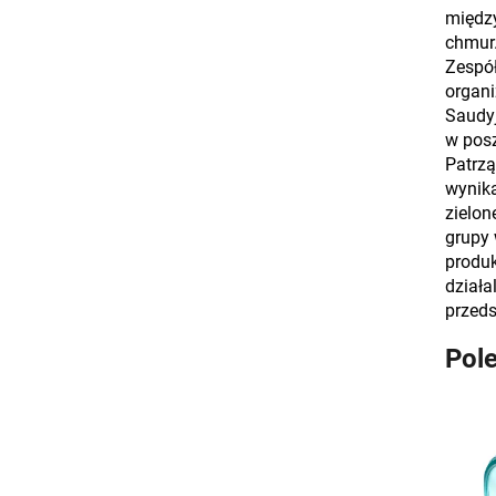
między
chmur
Zespó
organi
Saudyj
w posz
Patrzą
wynika
zielon
grupy 
produk
działa
przeds
Pol