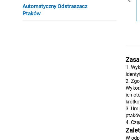
Automatyczny Odstraszacz
Ptaków
Zasa
1. Wyk
identy
2. Zgo
Wykorz
ich ot
krótko
3. Umi
ptaków
4. Czę
Zale
W odpo