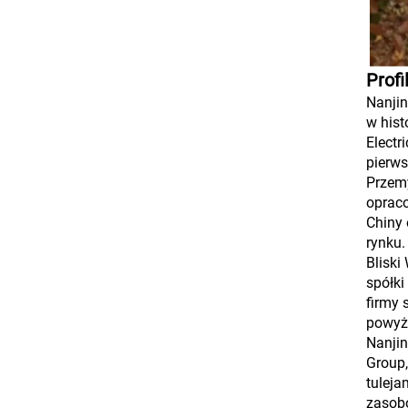
Profi
Nanjin
w hist
Electr
pierws
Przemy
oprac
Chiny 
rynku.
Bliski
spółki
firmy 
powyże
Nanjin
Group,
tuleja
zasobó