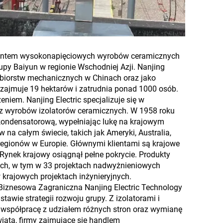
ducentem wysokonapięciowych wyrobów ceramicznych
grupy Baiyun w regionie Wschodniej Azji. Nanjing
iębiorstw mechanicznych w Chinach oraz jako
zajmuje 19 hektarów i zatrudnia ponad 1000 osób.
em. Nanjing Electric specjalizuje się w
z wyrobów izolatorów ceramicznych. W 1958 roku
 kondensatorową, wypełniając lukę na krajowym
 na całym świecie, takich jak Ameryki, Australia,
regionów w Europie. Głównymi klientami są krajowe
 Rynek krajowy osiągnął pełne pokrycie. Produkty
ych, w tym w 33 projektach nadwyżnieniowych
krajowych projektach inżynieryjnych.
ka Biznesowa Zagraniczna Nanjing Electric Technology
wie strategii rozwoju grupy. Z izolatorami i
 współpracę z udziałem różnych stron oraz wymianę
iata, firmy zajmujące się handlem