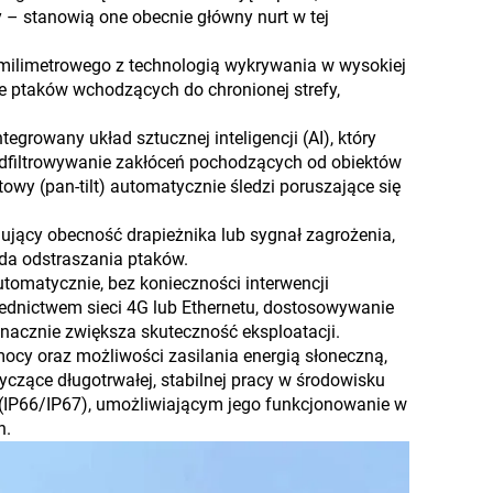
ny – stanowią one obecnie główny nurt w tej
 milimetrowego z technologią wykrywania w wysokiej
ie ptaków wchodzących do chronionej strefy,
tegrowany układ sztucznej inteligencji (AI), który
odfiltrowywanie zakłóceń pochodzących od obiektów
owy (pan-tilt) automatycznie śledzi poruszające się
ujący obecność drapieżnika lub sygnał zagrożenia,
da odstraszania ptaków.
tomatycznie, bez konieczności interwencji
ednictwem sieci 4G lub Ethernetu, dostosowywanie
znacznie zwiększa skuteczność eksploatacji.
ocy oraz możliwości zasilania energią słoneczną,
yczące długotrwałej, stabilnej pracy w środowisku
(IP66/IP67), umożliwiającym jego funkcjonowanie w
h.