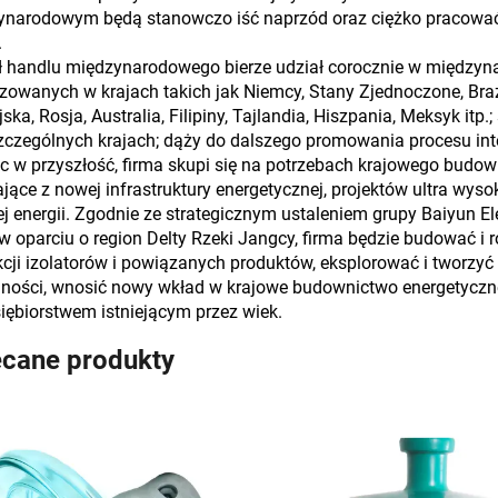
narodowym będą stanowczo iść naprzód oraz ciężko pracować d
.
ł handlu międzynarodowego bierze udział corocznie w między
zowanych w krajach takich jak Niemcy, Stany Zjednoczone, Brazyl
ska, Rosja, Australia, Filipiny, Tajlandia, Hiszpania, Meksyk it
czególnych krajach; dąży do dalszego promowania procesu inte
c w przyszłość, firma skupi się na potrzebach krajowego budo
jące z nowej infrastruktury energetycznej, projektów ultra wysok
ej energii. Zgodnie ze strategicznym ustaleniem grupy Baiyun El
w oparciu o region Delty Rzeki Jangcy, firma będzie budować i 
cji izolatorów i powiązanych produktów, eksplorować i tworzy
lności, wnosić nowy wkład w krajowe budownictwo energetyczne 
iębiorstwem istniejącym przez wiek.
ecane produkty