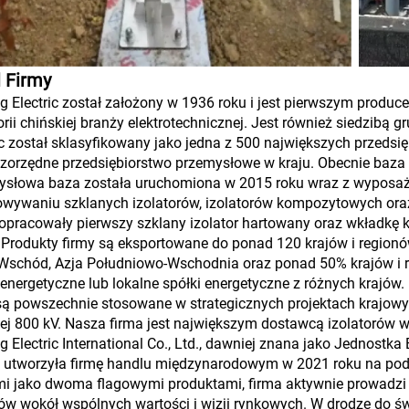
l Firmy
g Electric został założony w 1936 roku i jest pierwszym pro
orii chińskiej branży elektrotechnicznej. Jest również siedzibą 
ic został sklasyfikowany jako jedna z 500 największych przeds
zorzędne przedsiębiorstwo przemysłowe w kraju. Obecnie baza 
słowa baza została uruchomiona w 2015 roku wraz z wyposażeni
owywaniu szklanych izolatorów, izolatorów kompozytowych ora
opracowały pierwszy szklany izolator hartowany oraz wkładkę
 Produkty firmy są eksportowane do ponad 120 krajów i regionów
 Wschód, Azja Południowo-Wschodnia oraz ponad 50% krajów i 
 energetyczne lub lokalne spółki energetyczne z różnych krajów.
są powszechnie stosowane w strategicznych projektach krajow
j 800 kV. Nasza firma jest największym dostawcą izolatorów w 
g Electric International Co., Ltd., dawniej znana jako Jednost
 utworzyła firmę handlu międzynarodowym w 2021 roku na podsta
mi jako dwoma flagowymi produktami, firma aktywnie prowadzi
w wokół wspólnych wartości i wizji rynkowych. W drodze do św