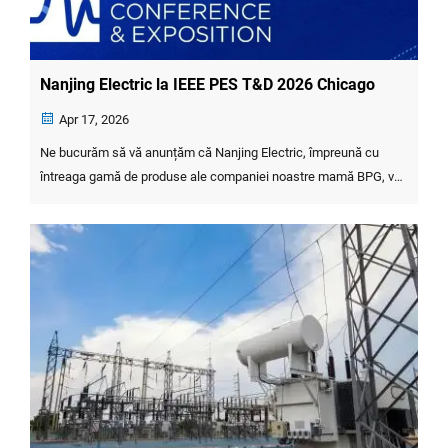
Nanjing Electric la IEEE PES T&D 2026 Chicago
Apr 17, 2026
Ne bucurăm să vă anunțăm că Nanjing Electric, împreună cu
întreaga gamă de produse ale companiei noastre mamă BPG, va
participa la Conferința și Expoziția IEEE PES T&D 2026! Alăturați-
vă nouă în Chicago, Illinois, din 4–7 mai 202...