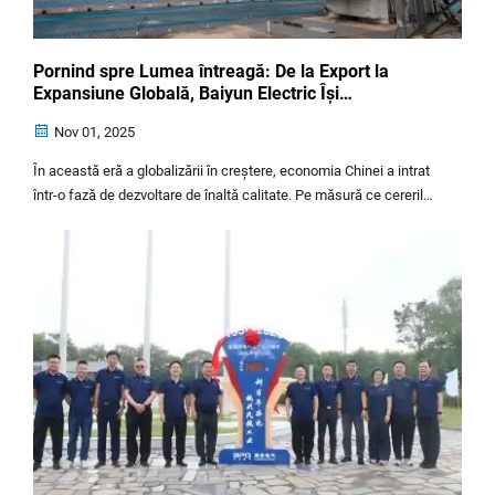
Pornind spre Lumea întreagă: De la Export la
Expansiune Globală, Baiyun Electric Își
Accelerează Internaționalizarea
Nov 01, 2025
În această eră a globalizării în creștere, economia Chinei a intrat
într-o fază de dezvoltare de înaltă calitate. Pe măsură ce cererile
pieței internaționale devin din ce în ce mai diverse, companiile
caută activ oportunități mai largi de creștere și creșteri ale
valorii...