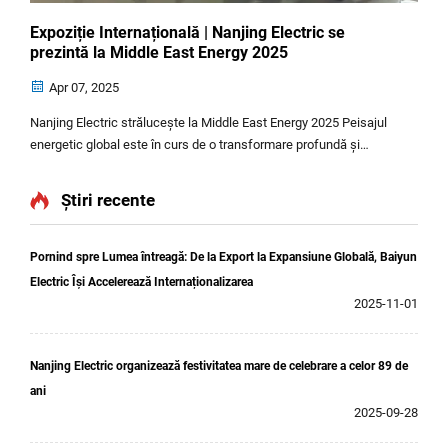
Expoziție Internațională | Nanjing Electric se
prezintă la Middle East Energy 2025
Apr 07, 2025
Nanjing Electric strălucește la Middle East Energy 2025 Peisajul
energetic global este în curs de o transformare profundă și
ireversibilă, determinată de cele două imperativuri ale acțiunii
climatice și ale progresului tehnologic. În cadrul acestei dinam...
Știri recente
Pornind spre Lumea întreagă: De la Export la Expansiune Globală, Baiyun
Electric Își Accelerează Internaționalizarea
2025-11-01
Nanjing Electric organizează festivitatea mare de celebrare a celor 89 de
ani
2025-09-28