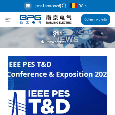
RO
[email protected]
Obțineți o ofertă
Știri
Prima pagină
>
Știri