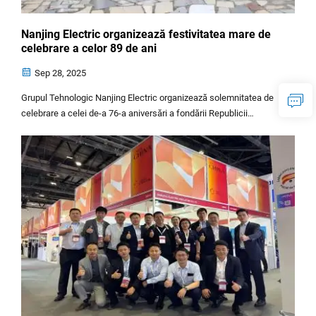
Nanjing Electric organizează festivitatea mare de
celebrare a celor 89 de ani
Sep 28, 2025
Grupul Tehnologic Nanjing Electric organizează solemnitatea de
celebrare a celei de-a 76-a aniversări a fondării Republicii
Populare Chineze și a celei de-a 89-a aniversări a fondării sale. În
dimineața zilei de 28 septembrie 2025, Piața Stâlpului cu Steag
de la...