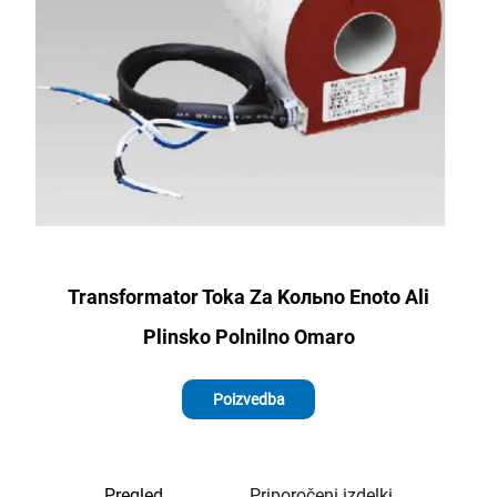
Transformator Toka Za Kольno Enoto Ali
Plinsko Polnilno Omaro
Poizvedba
Pregled
Priporočeni izdelki