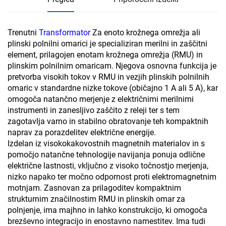
Trenutni
Transformator
Za enoto krožnega omrežja ali
plinski polnilni omarici je specializiran merilni in zaščitni
element, prilagojen enotam krožnega omrežja (RMU) in
plinskim polnilnim omaricam. Njegova osnovna funkcija je
pretvorba visokih tokov v RMU in vezjih plinskih polnilnih
omaric v standardne nizke tokove (običajno 1 A ali 5 A), kar
omogoča natančno merjenje z električnimi merilnimi
instrumenti in zanesljivo zaščito z releji ter s tem
zagotavlja varno in stabilno obratovanje teh kompaktnih
naprav za porazdelitev električne energije.
Izdelan iz visokokakovostnih magnetnih materialov in s
pomočjo natančne tehnologije navijanja ponuja odlične
električne lastnosti, vključno z visoko točnostjo merjenja,
nizko napako ter močno odpornost proti elektromagnetnim
motnjam. Zasnovan za prilagoditev kompaktnim
strukturnim značilnostim RMU in plinskih omar za
polnjenje, ima majhno in lahko konstrukcijo, ki omogoča
brezševno integracijo in enostavno namestitev. Ima tudi