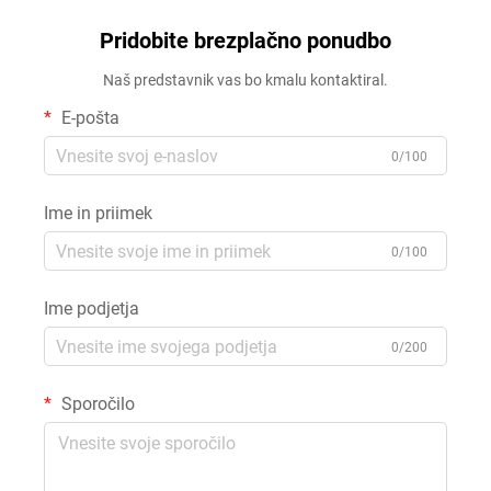
Pridobite brezplačno ponudbo
Naš predstavnik vas bo kmalu kontaktiral.
E-pošta
0/100
Ime in priimek
0/100
Ime podjetja
0/200
Sporočilo