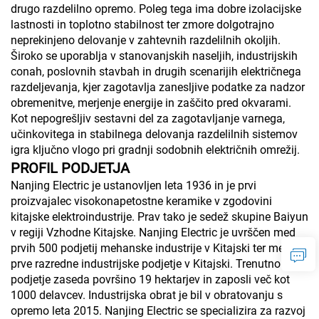
drugo razdelilno opremo. Poleg tega ima dobre izolacijske
lastnosti in toplotno stabilnost ter zmore dolgotrajno
neprekinjeno delovanje v zahtevnih razdelilnih okoljih.
Široko se uporablja v stanovanjskih naseljih, industrijskih
conah, poslovnih stavbah in drugih scenarijih električnega
razdeljevanja, kjer zagotavlja zanesljive podatke za nadzor
obremenitve, merjenje energije in zaščito pred okvarami.
Kot nepogrešljiv sestavni del za zagotavljanje varnega,
učinkovitega in stabilnega delovanja razdelilnih sistemov
igra ključno vlogo pri gradnji sodobnih električnih omrežij.
PROFIL PODJETJA
Nanjing Electric je ustanovljen leta 1936 in je prvi
proizvajalec visokonapetostne keramike v zgodovini
kitajske elektroindustrije. Prav tako je sedež skupine Baiyun
v regiji Vzhodne Kitajske. Nanjing Electric je uvrščen med
prvih 500 podjetij mehanske industrije v Kitajski ter med
prve razredne industrijske podjetje v Kitajski. Trenutno
podjetje zaseda površino 19 hektarjev in zaposli več kot
1000 delavcev. Industrijska obrat je bil v obratovanju s
opremo leta 2015. Nanjing Electric se specializira za razvoj