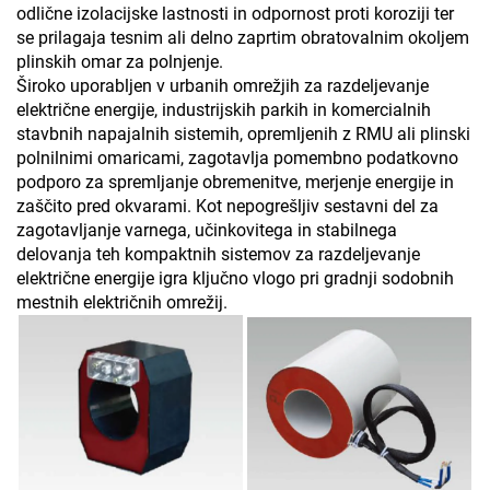
odlične izolacijske lastnosti in odpornost proti koroziji ter
se prilagaja tesnim ali delno zaprtim obratovalnim okoljem
plinskih omar za polnjenje.
Široko uporabljen v urbanih omrežjih za razdeljevanje
električne energije, industrijskih parkih in komercialnih
stavbnih napajalnih sistemih, opremljenih z RMU ali plinski
polnilnimi omaricami, zagotavlja pomembno podatkovno
podporo za spremljanje obremenitve, merjenje energije in
zaščito pred okvarami. Kot nepogrešljiv sestavni del za
zagotavljanje varnega, učinkovitega in stabilnega
delovanja teh kompaktnih sistemov za razdeljevanje
električne energije igra ključno vlogo pri gradnji sodobnih
mestnih električnih omrežij.