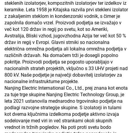
steklenih izolatorjev, kompozitnih izolatorjev ter izdelkov iz
keramike. Leta 1958 je Kitajska razvila prvi stekleni izolator
z zakaljenim steklom in kondenzorski vodnik, s čimer je
zapolnila domačo vrzel. Proizvodi podjetja se izvažajo v
več kot 120 držav in regij po svetu, kot so Ameriki,
Avstralija, Bliski vzhod, jugovzhodna Azija ter več kot 50 %
držav in regij v Evropi. Glavni strniki so nacionalna
električna omrežna podjetja ali lokalna omrežna podjetja v
različnih državah. Na domačem trži je dosegli popolno
pokritje. Proizvodi podjetja se pogosto uporabljajo v
nacionalnih strateh projektih, vključno s 33 UHV projeti nad
800 kV. Naše podjetje je največji dobavitelj izolatorjev za
nacionalne infrastrukturne projekte.
Nanjing Electric International Co., Ltd., prej znana kot enota
za tuje trge skupine Nanjing Electric Technology Group, je
leta 2021 ustanovila mednarodno trgovinsko podjetje na
podlagi razvojne strategije skupine. S izolatorji in tulami
kot dvema ključnima izdelkoma podjetje aktivno izvaja
sodelovanje med viri in več strankami okoli skupnih
vrednot in tržnih pogledov. Na poti proti svetu bodo