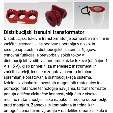
Distribucijski trenutni transformator
Distribucijski tokovni transformator je pomemben merilni in
zaščitni element, ki se pogosto uporablja v nizko- in
srednjenapetostnih distribucijskih sistemih. Njegova
osnovna funkcija je pretvorba visokih tokov v
distribucijskih vodih v standardne nizke tokove (običajno 1
A ali 5 A), ki so primerjni za merjenje z instrumenti in
zaščito z releji, ter s tem zagotavlja varno in točno
spremljanje obratovanja distribucijskega sistema.
Izdelan iz visoko kakovostnih magnetnih materialov in s
pomočjo natančne tehnologije navijanja, ta transformator
ponuja odlične električne lastnosti, vključno z visoko
merilno natančnostjo, nizko napako in močno odpornostjo
proti motnjam. Zasnova je kompaktna in trdna, kar
omogoča enostavno vgradnjo v razdelilne omare, stikala in