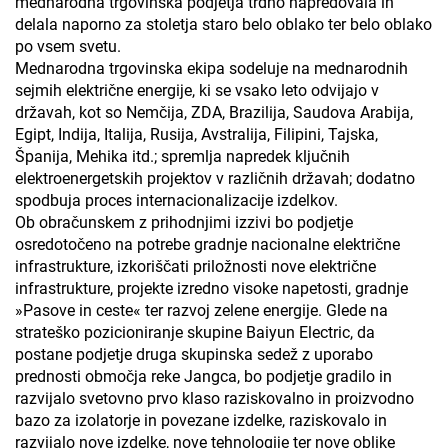
mednarodna trgovinska podjetja trdno napredovala in
delala naporno za stoletja staro belo oblako ter belo oblako
po vsem svetu.
Mednarodna trgovinska ekipa sodeluje na mednarodnih
sejmih električne energije, ki se vsako leto odvijajo v
državah, kot so Nemčija, ZDA, Brazilija, Saudova Arabija,
Egipt, Indija, Italija, Rusija, Avstralija, Filipini, Tajska,
Španija, Mehika itd.; spremlja napredek ključnih
elektroenergetskih projektov v različnih državah; dodatno
spodbuja proces internacionalizacije izdelkov.
Ob obračunskem z prihodnjimi izzivi bo podjetje
osredotočeno na potrebe gradnje nacionalne električne
infrastrukture, izkoriščati priložnosti nove električne
infrastrukture, projekte izredno visoke napetosti, gradnje
»Pasove in ceste« ter razvoj zelene energije. Glede na
strateško pozicioniranje skupine Baiyun Electric, da
postane podjetje druga skupinska sedež z uporabo
prednosti območja reke Jangca, bo podjetje gradilo in
razvijalo svetovno prvo klaso raziskovalno in proizvodno
bazo za izolatorje in povezane izdelke, raziskovalo in
razvijalo nove izdelke, nove tehnologije ter nove oblike