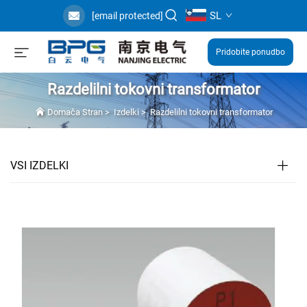
SL
[email protected]
Pridobite ponudbo
Razdelilni tokovni transformator
Domača Stran
>
Izdelki
>
Razdelilni tokovni transformator
VSI IZDELKI