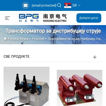
SR
[email protected]
Добијте цитат
Трансформатор за дистрибуцију струје
Početna Strana
>
Proizvodi
>
Трансформатор за дистрибуцију струје
СВЕ ПРОДУКТЕ