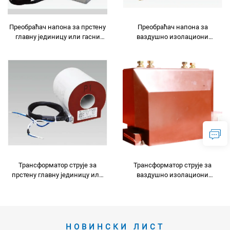
Преобраћач напона за прстену
Преобраћач напона за
главну јединицу или гасни
ваздушно изолациони
кабинет за пуњење
превртни уређај
Трансформатор струје за
Трансформатор струје за
прстену главну јединицу или
ваздушно изолациони
гасни кабинет за пуњење
предавник
НОВИНСКИ ЛИСТ