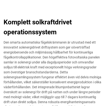
Komplett solkraftdrivet
operationssystem
Den smarta automatiska fågelskrämmaren är utrustad med ett
innovativt solenergidrivet driftsystem som ger oöverträffad
energioberoende och miljömässig hållbarhet för kontinuerliga
fågelkontrollapplikationer. Den högeffektiva fotovoltaiska panelen
samlar in solenergi under alla dagsljusperioder och omvandlar
solljus till elektrisk kraft med exceptionellt höga verkningsgrader
som överstiger branschstandarderna. Detta
solenergisamlingssystem fungerar effektivt även vid delvis molniga
förhållanden, vilket säkerställer konsekvent energiproduktion i olika
väderförhållanden. Det integrerade litiumjonbatteriet lagrar
överskott av solenergi för drift på natten och under längre perioder
med molnigt väder, vilket möjliggör upp till 7 dagars kontinuerlig
drift utan direkt solljus. Denna robusta energihanteringsansats