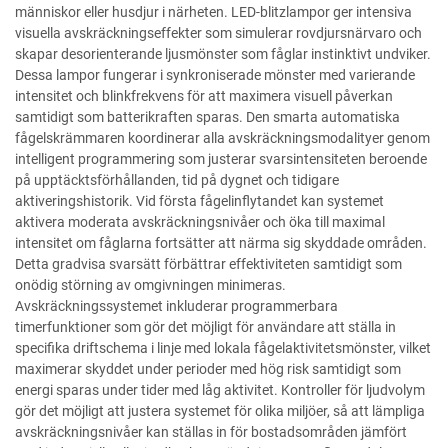
människor eller husdjur i närheten. LED-blitzlampor ger intensiva
visuella avskräckningseffekter som simulerar rovdjursnärvaro och
skapar desorienterande ljusmönster som fåglar instinktivt undviker.
Dessa lampor fungerar i synkroniserade mönster med varierande
intensitet och blinkfrekvens för att maximera visuell påverkan
samtidigt som batterikraften sparas. Den smarta automatiska
fågelskrämmaren koordinerar alla avskräckningsmodalityer genom
intelligent programmering som justerar svarsintensiteten beroende
på upptäcktsförhållanden, tid på dygnet och tidigare
aktiveringshistorik. Vid första fågelinflytandet kan systemet
aktivera moderata avskräckningsnivåer och öka till maximal
intensitet om fåglarna fortsätter att närma sig skyddade områden.
Detta gradvisa svarsätt förbättrar effektiviteten samtidigt som
onödig störning av omgivningen minimeras.
Avskräckningssystemet inkluderar programmerbara
timerfunktioner som gör det möjligt för användare att ställa in
specifika driftschema i linje med lokala fågelaktivitetsmönster, vilket
maximerar skyddet under perioder med hög risk samtidigt som
energi sparas under tider med låg aktivitet. Kontroller för ljudvolym
gör det möjligt att justera systemet för olika miljöer, så att lämpliga
avskräckningsnivåer kan ställas in för bostadsområden jämfört