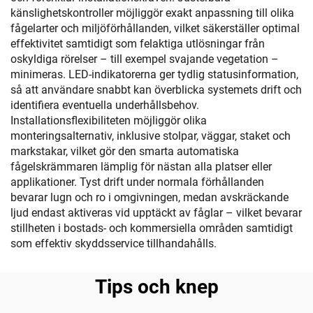
känslighetskontroller möjliggör exakt anpassning till olika
fågelarter och miljöförhållanden, vilket säkerställer optimal
effektivitet samtidigt som felaktiga utlösningar från
oskyldiga rörelser – till exempel svajande vegetation –
minimeras. LED-indikatorerna ger tydlig statusinformation,
så att användare snabbt kan överblicka systemets drift och
identifiera eventuella underhållsbehov.
Installationsflexibiliteten möjliggör olika
monteringsalternativ, inklusive stolpar, väggar, staket och
markstakar, vilket gör den smarta automatiska
fågelskrämmaren lämplig för nästan alla platser eller
applikationer. Tyst drift under normala förhållanden
bevarar lugn och ro i omgivningen, medan avskräckande
ljud endast aktiveras vid upptäckt av fåglar – vilket bevarar
stillheten i bostads- och kommersiella områden samtidigt
som effektiv skyddsservice tillhandahålls.
Tips och knep