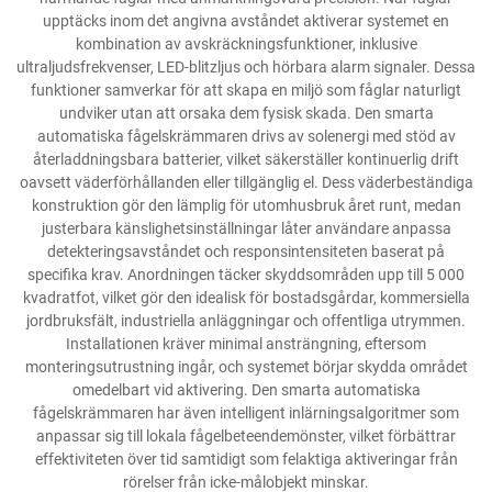
upptäcks inom det angivna avståndet aktiverar systemet en
kombination av avskräckningsfunktioner, inklusive
ultraljudsfrekvenser, LED-blitzljus och hörbara alarm signaler. Dessa
funktioner samverkar för att skapa en miljö som fåglar naturligt
undviker utan att orsaka dem fysisk skada. Den smarta
automatiska fågelskrämmaren drivs av solenergi med stöd av
återladdningsbara batterier, vilket säkerställer kontinuerlig drift
oavsett väderförhållanden eller tillgänglig el. Dess väderbeständiga
konstruktion gör den lämplig för utomhusbruk året runt, medan
justerbara känslighetsinställningar låter användare anpassa
detekteringsavståndet och responsintensiteten baserat på
specifika krav. Anordningen täcker skyddsområden upp till 5 000
kvadratfot, vilket gör den idealisk för bostadsgårdar, kommersiella
jordbruksfält, industriella anläggningar och offentliga utrymmen.
Installationen kräver minimal ansträngning, eftersom
monteringsutrustning ingår, och systemet börjar skydda området
omedelbart vid aktivering. Den smarta automatiska
fågelskrämmaren har även intelligent inlärningsalgoritmer som
anpassar sig till lokala fågelbeteendemönster, vilket förbättrar
effektiviteten över tid samtidigt som felaktiga aktiveringar från
rörelser från icke-målobjekt minskar.