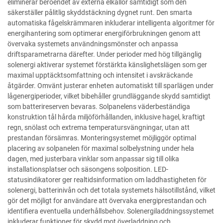
eliminerar beroendet av externa elkällor samtidigt som den
säkerställer pålitlig skyddstäckning dygnet runt. Den smarta
automatiska fågelskrämmaren inkluderar intelligenta algoritmer för
energihantering som optimerar energiförbrukningen genom att
övervaka systemets användningsmönster och anpassa
driftsparametrarna därefter. Under perioder med hög tillgänglig
solenergi aktiverar systemet förstärkta känslighetslägen som ger
maximal upptäcktsomfattning och intensitet i avskräckande
åtgärder. Omvänt justerar enheten automatiskt till sparlägen under
lågenergiperioder, vilket bibehåller grundläggande skydd samtidigt
som batterireserven bevaras. Solpanelens väderbeständiga
konstruktion tål hårda miljöförhållanden, inklusive hagel, kraftigt
regn, snölast och extrema temperatursvängningar, utan att
prestandan försämras. Monteringsystemet möjliggör optimal
placering av solpanelen för maximal solbelystning under hela
dagen, med justerbara vinklar som anpassar sig till olika
installationsplatser och säsongens solposition. LED-
statusindikatorer ger realtidsinformation om laddhastigheten för
solenergi, batterinivån och det totala systemets hälsotillstånd, vilket
gör det möjligt for användare att övervaka energiprestandan och
identifiera eventuella underhållsbehov. Solenergiladdningssystemet
inkluderar funktioner för skydd mot överladdning och