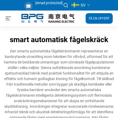
[email protected]
SV
FÅ EN OFFERT
smart automatisk fågelskräck
Den smarta automatiska fågelskrämmaren representerar en
banbrytande utveckling inom tekniken för viltvård, utformad för att
hantera de bestående utmaningar som oönskade fågelpopulationer
ställer i olika miljöer. Denna sofistikerade anordning kombinerar
spetsutvecklad teknik med praktisk funktionalitet för att erbjuda en
effektiv och humant godtagbar lösning för fågelkontroll. Till skillnad
från traditionella metoder som bygger på skadliga kemikalier eller
fysiska barriärer använder den smarta automatiska
fågelskrämmaren intelligenta detekteringssystem och flermodala
avskräckningsmekanismer för att skapa en omfattande
skyddslösning. Anordningen integrerar avancerade rörelsesensorer,
infraröd teknik och akustisk detekteringsförmåga för att identifiera
närmande fåglar med anmärkningsvärd precision. När fåglar