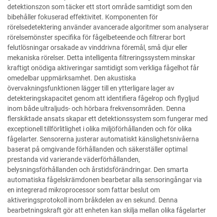
detektionszon som täcker ett stort område samtidigt som den
bibehåller fokuserad effektivitet. Komponenten för
rörelsedetektering använder avancerade algoritmer som analyserar
rörelsemönster specifika för fågelbeteende och filtrerar bort
felutlösningar orsakade av vinddrivna föremål, små djur eller
mekaniska rörelser. Detta intelligenta filtreringssystem minskar
kraftigt onödiga aktiveringar samtidigt som verkliga fågelhot får
omedelbar uppmärksamhet. Den akustiska
övervakningsfunktionen lägger till en ytterligare lager av
detekteringskapacitet genom att identifiera fågelrop och flygljud
inom både ultraljuds- och hörbara frekvensområden. Denna
flerskiktade ansats skapar ett detektionssystem som fungerar med
exceptionell tillförlitlighet i olika miljöförhållanden och för olika
fågelarter. Sensorerna justerar automatiskt känslighetsnivåerna
baserat på omgivande förhållanden och säkerställer optimal
prestanda vid varierande väderförhållanden,
belysningsförhållanden och årstidsförändringar. Den smarta
automatiska fågelskrämdonen bearbetar alla sensoringångar via
en integrerad mikroprocessor som fattar beslut om
aktiveringsprotokoll inom bråkdelen av en sekund. Denna
bearbetningskraft gör att enheten kan skilja mellan olika fågelarter