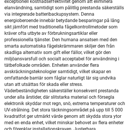
exceptionell kostnadseffektivitet genom att eliminera
elanvändning, samtidigt som pålitlig prestanda säkerställs
via integrerade batteribackupsystem. Denna
energioberoende innebär betydande besparingar på lång
sikt jämfört med traditionella fågelkontrollmetoder som
kräver ofta utbyte av förbrukningsartiklar eller
professionella tjänster. Den humana ansatsen med den
smarta automatiska fågelskrämmaren skiljer den från
skadliga alternativ som gift eller fällor, vilket gör den
miljöansvarsfull och socialt acceptabel för användning i
tätbefolkade områden. Enheten använder flera
avskräckningsteknologier samtidigt, vilket skapar en
omfattande barriär som fåglar naturligt lär sig undvika
utan att utsättas för skada eller stress.
Väderbeständigheten säkerställer konsekvent prestanda
under alla årstider, där slitstarka material och försegla
elektronik skyddar mot regn, snö, extrema temperaturer och
UV-strålning. Det stora täckningsområdet på upp till 5 000
kvadratfot ger utmärkt värde genom att skydda stora ytor
med en enda enhet, vilket minskar behovet av flera enheter
och förenklar installationskraven. Justerbara