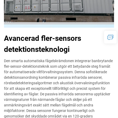
Avancerad fler-sensors
detektionsteknologi
Den smarta automatiska fågelskrämdonen integrerar banbrytande
fler-sensor-detektionsteknik som utgör ett betydande steg framåt
för automatiserade viltförvaltningssystem. Denna sofistikerade
detektionsanordning kombinerar passiva infraröda sensorer,
rörelsedetekteringsalgoritmer och akustisk övervakningsfunktion
för att skapa ett exceptionellt tillförlitligt och precist system för
identifiering av fåglar. De passiva infraröda sensorerna upptäcker
värmsignaturer från närmande fåglar och skiljer på ett
anmärkningsvärt exakt sätt mellan fågelmål och andra
miljöfaktorer. Dessa sensorer fungerar kontinuerligt och
genomsöker det skyddade området via en 120-graders