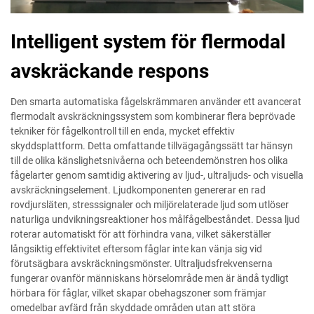
Intelligent system för flermodal
avskräckande respons
Den smarta automatiska fågelskrämmaren använder ett avancerat
flermodalt avskräckningssystem som kombinerar flera beprövade
tekniker för fågelkontroll till en enda, mycket effektiv
skyddsplattform. Detta omfattande tillvägagångssätt tar hänsyn
till de olika känslighetsnivåerna och beteendemönstren hos olika
fågelarter genom samtidig aktivering av ljud-, ultraljuds- och visuella
avskräckningselement. Ljudkomponenten genererar en rad
rovdjursläten, stresssignaler och miljörelaterade ljud som utlöser
naturliga undvikningsreaktioner hos målfågelbeståndet. Dessa ljud
roterar automatiskt för att förhindra vana, vilket säkerställer
långsiktig effektivitet eftersom fåglar inte kan vänja sig vid
förutsägbara avskräckningsmönster. Ultraljudsfrekvenserna
fungerar ovanför människans hörselområde men är ändå tydligt
hörbara för fåglar, vilket skapar obehagszoner som främjar
omedelbar avfärd från skyddade områden utan att störa