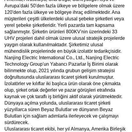
Avrupa'daki 50'den fazla ülkeye ve bölgelere olmak üzere
120'den fazla ülkeye ve bölgeye ihraç edilmektedir. Ana
müşterileri çeşitli ülkelerdeki ulusal şebeke şirketleri veya
yerel şebeke şirketleridir. Yerli pazarda tam kapsama
sağlanmıştır. Şirketin ürünleri 800KV'nin üzerindeki 33
UHV projeleri dahil olmak üzere ulusal stratejik projelerde
yaygın olarak kullanılmaktadır. Şirketimiz ulusal
mühendislik projelerinde en büyük izolatör tedarikçisidir.
Nanjing Electric International Co., Ltd., Nanjing Electric
Technology Group'un Yabancı Pazarlar İş Birimi olarak
bilinmekte olup, 2021 yılında grubun gelişim stratejisi
doğrultusunda uluslararası ticaret şirketi kurulmuştur.
İzolatörler ve kılıflar iki başlıca ürün olarak öne çıkmakta
olup, şirket ortak değerler ve pazar görüşleri etrafında
kaynak ve çok taraflı iş birliğini aktif olarak yürütmektedir.
Dünyaya açılma yolunda, uluslararası ticaret şirketi
yüzyıllarca süren Beyaz Bulutlar ve dünyanın Beyaz
Bulutları için sağlam adımlarla ilerleyecek ve çalışmayı
sürdürecek.
Uluslararası ticaret ekibi, her yıl Almanya, Amerika Birleşik