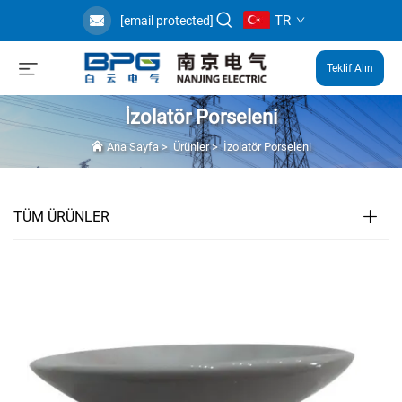
TR
[email protected]
Teklif Alın
İzolatör Porseleni
Ana Sayfa
>
Ürünler
>
İzolatör Porseleni
TÜM ÜRÜNLER