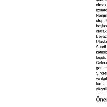
olmak 
izolatö
Nanjin
olup, 2
başlıc
olarak
Beyaz 
Ulusla
Suudi 
katıldı
taşıdı.
Gelece
gerili
Şirket
ve ilg
format
yüzyıl
Öner