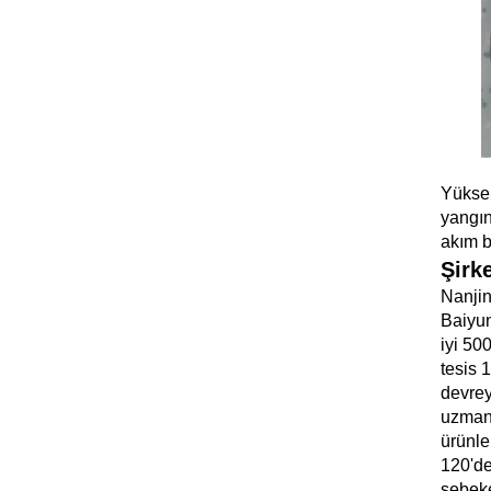
Yüksek
yangın
akım b
Şirke
Nanjin
Baiyun
iyi 50
tesis 
devrey
uzmanl
ürünle
120'de
şebeke