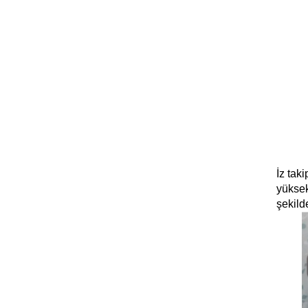
İz tak
yüksek
şekild