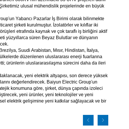
. Şirketimiz ulusal mühendislik projelerinde en büyük
Group'un Yabancı Pazarlar İş Birimi olarak bilinmekte
aret şirketi kurulmuştur. İzolatörler ve kılıflar iki
şleri etrafında kaynak ve çok taraflı iş birliğini aktif
keti yüzyıllarca süren Beyaz Bulutlar ve dünyanın
ecek.
Brezilya, Suudi Arabistan, Mısır, Hindistan, İtalya,
 ülkelerde düzenlenen uluslararası enerji fuarlarına
 etti; ürünlerin uluslararasılaşma sürecini daha da ileri
odaklanacak, yeni elektrik altyapısı, son derece yüksek
rsatlarını değerlendirecek. Baiyun Electric Group'un
ratejik konumuna göre, şirket, dünya çapında izoleci
ştirecek, yeni ürünler, yeni teknolojiler ve yeni
el elektrik gelişimine yeni katkılar sağlayacak ve bir