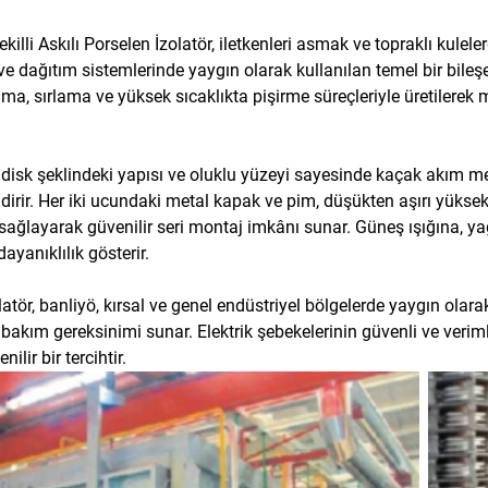
ekilli Askılı Porselen İzolatör, iletkenleri asmak ve topraklı kule
 ve dağıtım sistemlerinde yaygın olarak kullanılan temel bir bileş
ama, sırlama ve yüksek sıcaklıkta pişirme süreçleriyle üretilere
.
 disk şeklindeki yapısı ve oluklu yüzeyi sayesinde kaçak akım mesafe
dirir. Her iki ucundaki metal kapak ve pim, düşükten aşırı yüksek 
ağlayarak güvenilir seri montaj imkânı sunar. Güneş ışığına, yağm
ayanıklılık gösterir.
latör, banliyö, kırsal ve genel endüstriyel bölgelerde yaygın olar
bakım gereksinimi sunar. Elektrik şebekelerinin güvenli ve veriml
nilir bir tercihtir.