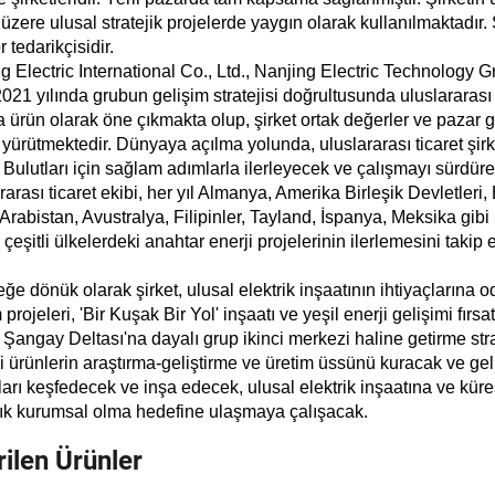
üzere ulusal stratejik projelerde yaygın olarak kullanılmaktadır
r tedarikçisidir.
g Electric International Co., Ltd., Nanjing Electric Technology 
021 yılında grubun gelişim stratejisi doğrultusunda uluslararası tic
a ürün olarak öne çıkmakta olup, şirket ortak değerler ve pazar görü
 yürütmektedir. Dünyaya açılma yolunda, uluslararası ticaret şir
Bulutları için sağlam adımlarla ilerleyecek ve çalışmayı sürdür
rarası ticaret ekibi, her yıl Almanya, Amerika Birleşik Devletleri, 
Arabistan, Avustralya, Filipinler, Tayland, İspanya, Meksika gibi
; çeşitli ülkelerdeki anahtar enerji projelerinin ilerlemesini takip
ğe dönük olarak şirket, ulusal elektrik inşaatının ihtiyaçlarına 
m projeleri, 'Bir Kuşak Bir Yol' inşaatı ve yeşil enerji gelişimi fı
i Şangay Deltası'na dayalı grup ikinci merkezi haline getirme st
ili ürünlerin araştırma-geliştirme ve üretim üssünü kuracak ve geli
ları keşfedecek ve inşa edecek, ulusal elektrik inşaatına ve küres
lık kurumsal olma hedefine ulaşmaya çalışacak.
ilen Ürünler