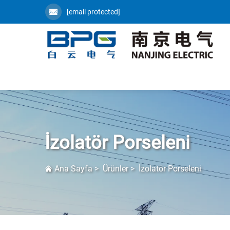
[email protected]
İzolatör Porseleni
Ana Sayfa
>
Ürünler
>
İzolatör Porseleni