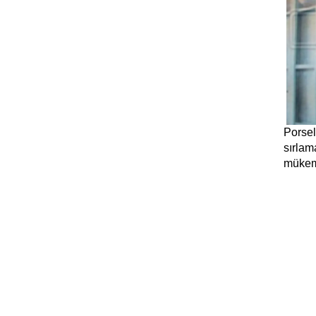
Porsel
sırlam
mükemm