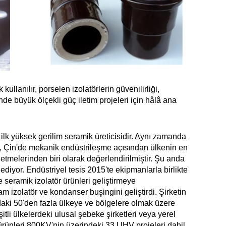
llanılır, porselen izolatörlerin güvenilirliği,
nde büyük ölçekli güç iletim projeleri için hâlâ ana
 ilk yüksek gerilim seramik üreticisidir. Aynı zamanda
, Çin'de mekanik endüstrileşme açısından ülkenin en
işletmelerinden biri olarak değerlendirilmiştir. Şu anda
ediyor. Endüstriyel tesis 2015'te ekipmanlarla birlikte
e seramik izolatör ürünleri geliştirmeye
 izolatör ve kondanser buşingini geliştirdi. Şirketin
aki 50'den fazla ülkeye ve bölgelere olmak üzere
tli ülkelerdeki ulusal şebeke şirketleri veya yerel
 ürünleri 800KV'nin üzerindeki 33 UHV projeleri dahil