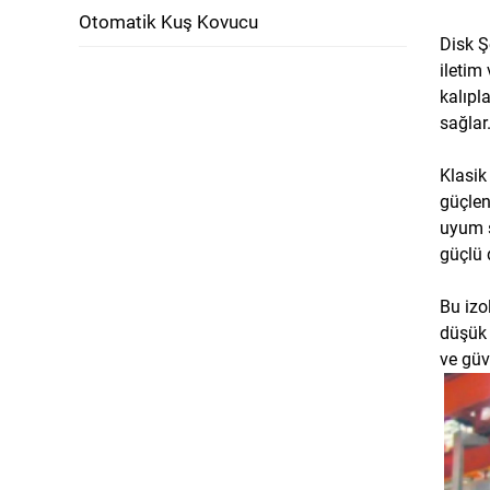
Otomatik Kuş Kovucu
Disk Ş
iletim
kalıpl
sağlar
Klasik
güçlen
uyum s
güçlü d
Bu izo
düşük 
ve güve