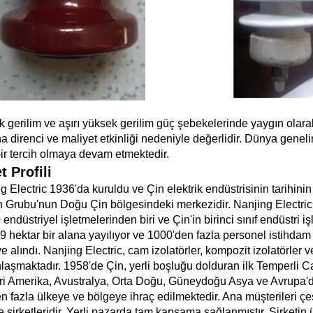
 gerilim ve aşırı yüksek gerilim güç şebekelerinde yaygın olarak ku
a direnci ve maliyet etkinliği nedeniyle değerlidir. Dünya geneli
ir tercih olmaya devam etmektedir.
t Profili
g Electric 1936'da kuruldu ve Çin elektrik endüstrisinin tarihinin
 Grubu'nun Doğu Çin bölgesindeki merkezidir. Nanjing Electric
0 endüstriyel işletmelerinden biri ve Çin'in birinci sınıf endüstri 
19 hektar bir alana yayılıyor ve 1000'den fazla personel istihdam 
e alındı. Nanjing Electric, cam izolatörler, kompozit izolatörler v
aşmaktadır. 1958'de Çin, yerli boşluğu dolduran ilk Temperli Cam
ri Amerika, Avustralya, Orta Doğu, Güneydoğu Asya ve Avrupa'd
n fazla ülkeye ve bölgeye ihraç edilmektedir. Ana müşterileri çeşi
 şirketleridir. Yerli pazarda tam kapsama sağlanmıştır. Şirketin