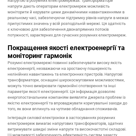
напругою в розумних електромережах. Трансформатори
напруги дають операторам електромереж можливість
моніторити й керувати цими динамічними навантаженнями в
реальному часі, забезпечуючи підтримку рівнів напруги в межах
припустимих значень у всій розподільній мережі. Ця здатність
є ключовою для забезпечення двонапрямних потоків
потужності, характерних для сучасних розумних електромереж.
Покращення якості електроенергії та
моніторинг гармонік
Розумні електромережі повинні забезпечувати високу якість
електроенергії, незважаючи на зростаючу поширеність
нелінійних навантажень та електронних пристроїв. Напругові
трансформатори, оснащені широкосмуговими можливостями,
можуть точно вимірювати гармонійні спотворення та інші
параметри якості електроенергії. Ця інформація дозволяє
енергопостачальним компаніям виявляти джерела проблем із
якістю електроенергії та впроваджувати коригувальні заходи до
того, як вони вплинуть на чутливе обладнання споживачів.
Інтеграція силової електроніки в застосуваннях розумних
електромереж вимагає напругових трансформаторів, здатних
витримувати швидкі зміни напруги та високочастотні складові.
Ці можливості забезпечують ефективність систем захисту