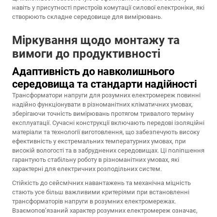
навіть у присутності пристроїв комутації силової електроніки, які
створюють складне середовище для вимірювань.
Міркування щодо монтажу та
вимоги до продуктивності
Адаптивність до навколишнього
середовища та стандарти надійності
Трансформатори напруги для розумних електромереж повинні
надійно функціонувати в різноманітних кліматичних умовах,
зберігаючи точність вимірювань протягом тривалого терміну
експлуатації. Сучасні конструкції включають передові ізоляційні
матеріали та технології виготовлення, що забезпечують високу
ефективність у екстремальних температурних умовах, при
високій вологості та в забруднених середовищах. Ці поліпшення
гарантують стабільну роботу в різноманітних умовах, які
характерні для електричних розподільних систем.
Стійкість до сейсмічних навантажень та механічна міцність
стають усе більш важливими критеріями при встановленні
трансформаторів напруги в розумних електромережах.
Взаємопов’язаний характер розумних електромереж означає,