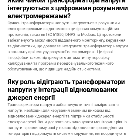
Яким чином трансформатори напруги
інтегруються з цифровими розумними
електромережами?
Сучасні трансформатори напруги інтегруються з розумними
електромережами за допомогою цифрових комунікаційних
протоколів, таких як IEC 61850, DNP3 та Modbus. Ці протоколи
забезпечують можливості віддаленого моніторингу, керування
та діагностики, що дозволяє інтегрувати трансформатор напруги
в загальну архітектуру розумної електромережі. Цифрові
інтерфейси також підтримують автоматичну перевірку
калібрування та програми передбачувального технічного
обслуговування, що підвищує надійність системи.
Яку роль відіграють трансформатори
напруги у інтеграції відновлюваних
джерел енергії
Трансформатори напруги забезпечують точні вимірювання
напруги, необхідні для керування змінним виходом від
відновлюваних джерел енергії та підтримки стабільності
електромережі. Вони дозволяють виконувати моніторинг рівнів
напруги в реальному часі у точках підключення розподілених
генераторів і підтримують системи керування, які координують