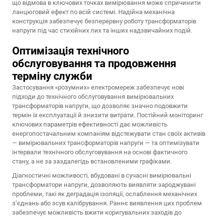
що відмова в ключових точках вимірювання може спричинити
ланцюговий ефект по всій системі. Надійна механічна
конструкція забезпечує безперервну роботу трансформаторів
напруги під час стихійних лих та інших надзвичайних подій.
Оптимізація технічного
обслуговування та продовження
терміну служби
Застосування «розумних» електромереж забезпечує нові
підходи до технічного обслуговування вимірювальних
трансформаторів напруги, що дозволяє значно подовжити
термін їх експлуатації й знизити витрати. Постійний моніторинг
ключових параметрів ефективності дає можливість
енергопостачальним компаніям відстежувати стан своїх активів
— вимірювальних трансформаторів напруги — та оптимізувати
інтервали технічного обслуговування на основі фактичного
стану, а не за заздалегідь встановленими графіками.
Діагностичні можливості, вбудовані в сучасні вимірювальні
трансформатори напруги, дозволяють виявляти зароджувані
проблеми, такі як деградація ізоляції, ослаблення механічних
з’єднань або зсув калібрування. Раннє виявлення цих проблем
забезпечує можливість вжити коригувальних заходів до