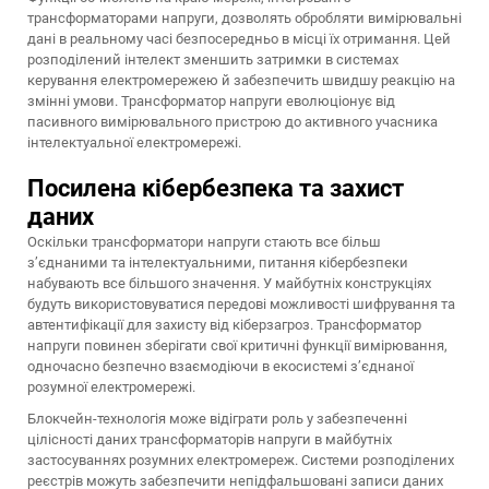
трансформаторами напруги, дозволять обробляти вимірювальні
дані в реальному часі безпосередньо в місці їх отримання. Цей
розподілений інтелект зменшить затримки в системах
керування електромережею й забезпечить швидшу реакцію на
змінні умови. Трансформатор напруги еволюціонує від
пасивного вимірювального пристрою до активного учасника
інтелектуальної електромережі.
Посилена кібербезпека та захист
даних
Оскільки трансформатори напруги стають все більш
з’єднаними та інтелектуальними, питання кібербезпеки
набувають все більшого значення. У майбутніх конструкціях
будуть використовуватися передові можливості шифрування та
автентифікації для захисту від кіберзагроз. Трансформатор
напруги повинен зберігати свої критичні функції вимірювання,
одночасно безпечно взаємодіючи в екосистемі з’єднаної
розумної електромережі.
Блокчейн-технологія може відіграти роль у забезпеченні
цілісності даних трансформаторів напруги в майбутніх
застосуваннях розумних електромереж. Системи розподілених
реєстрів можуть забезпечити непідфальшовані записи даних