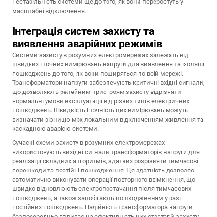
нестабільність системи ще до того, як вони переростуть у
масштабні відключення.
Інтеграція систем захисту та
виявлення аварійних режимів
Системи захисту в розумних електромережах залежать від
швидких і точних вимірювань напруги для виявлення та ізоляції
пошкоджень до того, як вони поширяться по всій мережі.
Трансформатори напруги забезпечують критичні вхідні сигнали,
що дозволяють релейним пристроям захисту відрізняти
нормальні умови експлуатації від різних типів електричних
пошкоджень. Швидкість і точність цих вимірювань можуть
визначати різницю між локальним відключенням живлення та
каскадною аварією системи.
Сучасні схеми захисту в розумних електромережах
використовують вихідні сигнали трансформаторів напруги для
реалізації складних алгоритмів, здатних розрізняти тимчасові
перешкоди та постійні пошкодження. Ця здатність дозволяє
автоматично виконувати операції повторного ввімкнення, що
швидко відновлюють електропостачання після тимчасових
пошкоджень, а також запобігають пошкодженням у разі
постійних пошкоджень. Надійність трансформатора напруги
безпосередньо впливає на ефективність цих стратегій захисту.