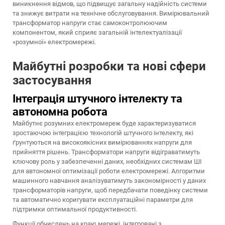
виникнення відмов, що підвищує загальну надійність системи
та знижує витрати на технічне обслуговування. Вимірювальний
трансформатор напруги стає самоконтролюючим
компонентом, який сприяє загальній інтелектуалізації
«розумної» електромережі.
Майбутні розробки та нові сфери
застосування
Інтеграція штучного інтелекту та
автономна робота
Майбутнє розумних електромереж буде характеризуватися
зростаючою інтеграцією технологій штучного інтелекту, які
ґрунтуються на високоякісних вимірюваннях напруги для
прийняття рішень. Трансформатори напруги відіграватимуть
ключову роль у забезпеченні даних, необхідних системам ШІ
для автономної оптимізації роботи електромережі. Алгоритми
машинного навчання аналізуватимуть закономірності у даних
трансформаторів напруги, щоб передбачати поведінку системи
та автоматично коригувати експлуатаційні параметри для
підтримки оптимальної продуктивності.
Функції обчислень на краю мережі, інтегровані з