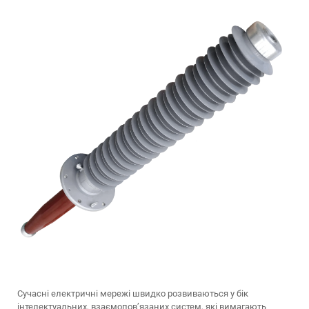
Сучасні електричні мережі швидко розвиваються у бік
інтелектуальних, взаємопов’язаних систем, які вимагають