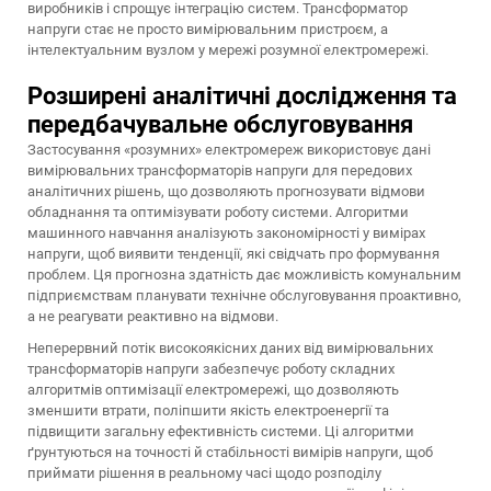
виробників і спрощує інтеграцію систем. Трансформатор
напруги стає не просто вимірювальним пристроєм, а
інтелектуальним вузлом у мережі розумної електромережі.
Розширені аналітичні дослідження та
передбачувальне обслуговування
Застосування «розумних» електромереж використовує дані
вимірювальних трансформаторів напруги для передових
аналітичних рішень, що дозволяють прогнозувати відмови
обладнання та оптимізувати роботу системи. Алгоритми
машинного навчання аналізують закономірності у вимірах
напруги, щоб виявити тенденції, які свідчать про формування
проблем. Ця прогнозна здатність дає можливість комунальним
підприємствам планувати технічне обслуговування проактивно,
а не реагувати реактивно на відмови.
Неперервний потік високоякісних даних від вимірювальних
трансформаторів напруги забезпечує роботу складних
алгоритмів оптимізації електромережі, що дозволяють
зменшити втрати, поліпшити якість електроенергії та
підвищити загальну ефективність системи. Ці алгоритми
ґрунтуються на точності й стабільності вимірів напруги, щоб
приймати рішення в реальному часі щодо розподілу