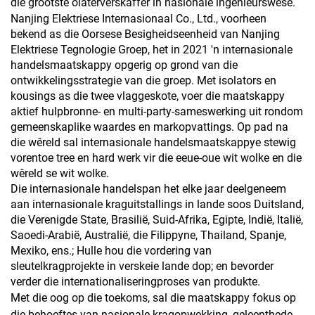
die grootste olaterverskaffer in nasionale ingenieurswese.
Nanjing Elektriese Internasionaal Co., Ltd., voorheen
bekend as die Oorsese Besigheidseenheid van Nanjing
Elektriese Tegnologie Groep, het in 2021 'n internasionale
handelsmaatskappy opgerig op grond van die
ontwikkelingsstrategie van die groep. Met isolators en
kousings as die twee vlaggeskote, voer die maatskappy
aktief hulpbronne- en multi-party-sameswerking uit rondom
gemeenskaplike waardes en markopvattings. Op pad na
die wêreld sal internasionale handelsmaatskappye stewig
vorentoe tree en hard werk vir die eeue-oue wit wolke en die
wêreld se wit wolke.
Die internasionale handelspan het elke jaar deelgeneem
aan internasionale kraguitstallings in lande soos Duitsland,
die Verenigde State, Brasilië, Suid-Afrika, Egipte, Indië, Italië,
Saoedi-Arabië, Australië, die Filippyne, Thailand, Spanje,
Mexiko, ens.; Hulle hou die vordering van
sleutelkragprojekte in verskeie lande dop; en bevorder
verder die internationaliseringproses van produkte.
Met die oog op die toekoms, sal die maatskappy fokus op
die behoeftes van nasionale kragopwekking, geleenthede