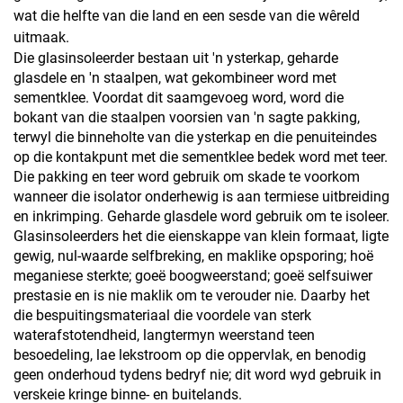
wat die helfte van die land en een sesde van die wêreld
uitmaak.
Die glasinsoleerder bestaan uit 'n ysterkap, geharde
glasdele en 'n staalpen, wat gekombineer word met
sementklee. Voordat dit saamgevoeg word, word die
bokant van die staalpen voorsien van 'n sagte pakking,
terwyl die binneholte van die ysterkap en die penuiteindes
op die kontakpunt met die sementklee bedek word met teer.
Die pakking en teer word gebruik om skade te voorkom
wanneer die isolator onderhewig is aan termiese uitbreiding
en inkrimping. Geharde glasdele word gebruik om te isoleer.
Glasinsoleerders het die eienskappe van klein formaat, ligte
gewig, nul-waarde selfbreking, en maklike opsporing; hoë
meganiese sterkte; goeë boogweerstand; goeë selfsuiwer
prestasie en is nie maklik om te verouder nie. Daarby het
die bespuitingsmateriaal die voordele van sterk
waterafstotendheid, langtermyn weerstand teen
besoedeling, lae lekstroom op die oppervlak, en benodig
geen onderhoud tydens bedryf nie; dit word wyd gebruik in
verskeie kringe binne- en buitelands.