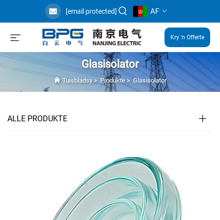
AF
[email protected]
Kry 'n Offerte
Glasisolator
Tuisbladsy
>
Produkte
>
Glasisolator
ALLE PRODUKTE