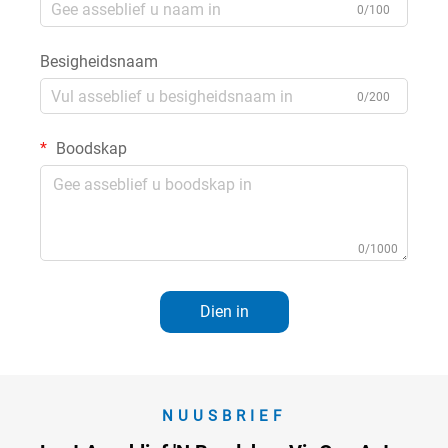
0/100
Besigheidsnaam
0/200
Boodskap
0/1000
Dien in
NUUSBRIEF