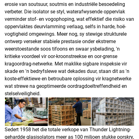
erosie van soutsuur, soutmis en industriële besoedeling
verbeter. Die isolator se styl, waterafwysende oppervlak
verminder stof- en vogophoping, wat effektief die risiko van
oppervlaktes deurvlamming verlaag, selfs in harde, hoë-
vogtigheid omgewings. Meer nog, sy stewige strukturele
ontwerp verseker stabiele prestasie onder ekstreme
weerstoestande soos tifoons en swaar ysbelading, 'n
kritieke voordeel vir oor-kroonstreekse en oor-grense
kragoordrag-netwerke. Met maklike sigbare inspeksie vir
skade en 'n bedryfslewe wat dekades duur, staan dit as 'n
koste-effektiewe en betroubare oplossing vir kragnetwerke
wat strewe na geoptimeerde oordragdoeltreffendheid en
stelselveiligheid.
Sedert 1958 het die totale verkope van Thunder Lightning-
gehardde glasisolators meer as 100 miljoen stukke oorskry,