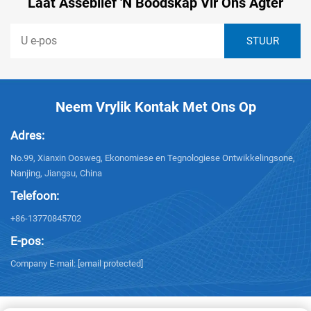
Laat Asseblief 'n Boodskap Vir Ons Agter
Neem Vrylik Kontak Met Ons Op
Adres:
No.99, Xianxin Oosweg, Ekonomiese en Tegnologiese Ontwikkelingsone,
Nanjing, Jiangsu, China
Telefoon:
+86-13770845702
E-pos:
Company E-mail:
[email protected]