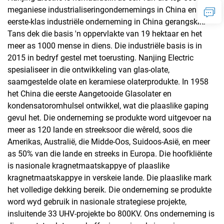
meganiese industrialiseringondernemings in China en as 'n
eerste-klas industriële onderneming in China gerangskik.
Tans dek die basis 'n oppervlakte van 19 hektaar en het
meer as 1000 mense in diens. Die industriële basis is in
2015 in bedryf gestel met toerusting. Nanjing Electric
spesialiseer in die ontwikkeling van glas-olate,
saamgestelde olate en keramiese olaterprodukte. In 1958
het China die eerste Aangetooide Glasolater en
kondensatoromhulsel ontwikkel, wat die plaaslike gaping
gevul het. Die onderneming se produkte word uitgevoer na
meer as 120 lande en streeksoor die wêreld, soos die
Amerikas, Australië, die Midde-Oos, Suidoos-Asië, en meer
as 50% van die lande en streeks in Europa. Die hoofkliënte
is nasionale kragnetmaatskappye of plaaslike
kragnetmaatskappye in verskeie lande. Die plaaslike mark
het volledige dekking bereik. Die onderneming se produkte
word wyd gebruik in nasionale strategiese projekte,
insluitende 33 UHV-projekte bo 800KV. Ons onderneming is