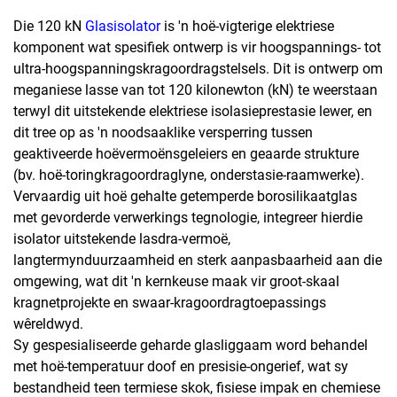
Die 120 kN
Glasisolator
is 'n hoë-vigterige elektriese
komponent wat spesifiek ontwerp is vir hoogspannings- tot
ultra-hoogspanningskragoordragstelsels. Dit is ontwerp om
meganiese lasse van tot 120 kilonewton (kN) te weerstaan
terwyl dit uitstekende elektriese isolasieprestasie lewer, en
dit tree op as 'n noodsaaklike versperring tussen
geaktiveerde hoëvermoënsgeleiers en geaarde strukture
(bv. hoë-toringkragoordraglyne, onderstasie-raamwerke).
Vervaardig uit hoë gehalte getemperde borosilikaatglas
met gevorderde verwerkings tegnologie, integreer hierdie
isolator uitstekende lasdra-vermoë,
langtermynduurzaamheid en sterk aanpasbaarheid aan die
omgewing, wat dit 'n kernkeuse maak vir groot-skaal
kragnetprojekte en swaar-kragoordragtoepassings
wêreldwyd.
Sy gespesialiseerde geharde glasliggaam word behandel
met hoë-temperatuur doof en presisie-ongerief, wat sy
bestandheid teen termiese skok, fisiese impak en chemiese