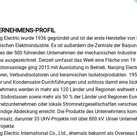
ERNEHMENS-PROFIL
g Electric wurde 1936 gegründet und ist der erste Hersteller v
ischen Elektroindustrie. Es ist außerdem die Zentrale der Baiyun
nes der 500 führenden Unternehmen der mechanischen Industrie 
na ausgezeichnet. Derzeit umfasst das Werk eine Fläche von 19 
tionsanlage ging 2015 mit Ausrüstung in Betrieb. Nanjing Electri
oren, Verbundisolatoren und keramischen Isolatorprodukten. 195
or und Kondensator-Durchführungen und schloss damit eine lüc
ehmens werden in mehr als 120 Länder und Regionen weltweit exp
 Südostasien sowie mehr als 50 % der Länder und Regionen Eur
etzunternehmen oder lokale Stromnetzgesellschaften verschied
ändige Abdeckung erreicht. Die Produkte des Unternehmens komm
nsatz, darunter 33 UHV-Projekte mit über 800 kV. Unser Unternehm
ojekte.
g Electric International Co., Ltd., ehemals bekannt als Overseas