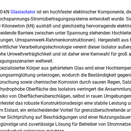
20-kN
Glasisolator
ist ein hochfester elektrischer Komponente, d
ochspannungs-Stromübertragungssysteme entwickelt wurde. Sie i
 Kilonewton (kN) aushält und gleichzeitig hervorragende elektrisch
eidende Barriere zwischen unter Spannung stehenden Hochleiter
itungen, Umspannwerk-Rahmenkonstruktionen). Hergestellt aus 
hrittlicher Verarbeitungstechnologie vereint dieser Isolator auße
he Umweltverträglichkeit und ist daher eine Kernwahl für groß 
agungsszenarien weltweit.
pezialisierter Körper aus gehärtetem Glas wird einer Hochtemp
ungsarmglühung unterzogen, wodurch die Beständigkeit gegenü
ruchung sowie chemischer Korrosion durch sauren Regen, Salzne
, hydrophobe Oberfläche des Isolators verringert die Ansammlun
siko von Oberflächenüberschlägen, selbst in rauen Umgebungen 
leistet das robuste Konstruktionsdesign eine stabile Leistung
m Eislast, ein entscheidender Vorteil für grenzüberschreitende
her Sichtprüfung auf Beschädigungen und einer Nutzungsdauer 
günstige und zuverlässige Lösung für Betreiber von Stromnetzen