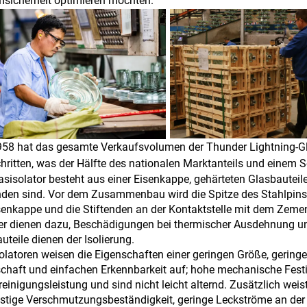
sicherheit optimieren möchten.
958 hat das gesamte Verkaufsvolumen der Thunder Lightning-Gl
hritten, was der Hälfte des nationalen Marktanteils und einem S
asisolator besteht aus einer Eisenkappe, gehärteten Glasbauteil
den sind. Vor dem Zusammenbau wird die Spitze des Stahlpins 
senkappe und die Stiftenden an der Kontaktstelle mit dem Zeme
er dienen dazu, Beschädigungen bei thermischer Ausdehnung und
uteile dienen der Isolierung.
olatoren weisen die Eigenschaften einer geringen Größe, gering
chaft und einfachen Erkennbarkeit auf; hohe mechanische Festig
reinigungsleistung und sind nicht leicht alternd. Zusätzlich we
istige Verschmutzungsbeständigkeit, geringe Leckströme an der 