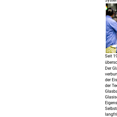
System
Seit 1
übersc
Der Gl
verbun
der Ei
der Te
Glasba
Glasis
Eigens
Selbst
langfr