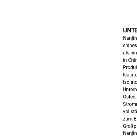
UNT
Nanjin
chines
als ei
in Chi
Produk
Isolat
Isolat
Untern
Osten,
Stromn
vollst
zum Ei
Großpr
Nanjin