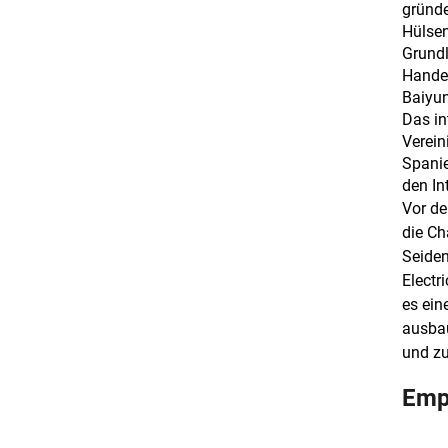
gründe
Hülsen
Grundl
Handel
Baiyu
Das in
Verein
Spanie
den In
Vor de
die Ch
Seiden
Electr
es ein
ausbau
und zu
Emp