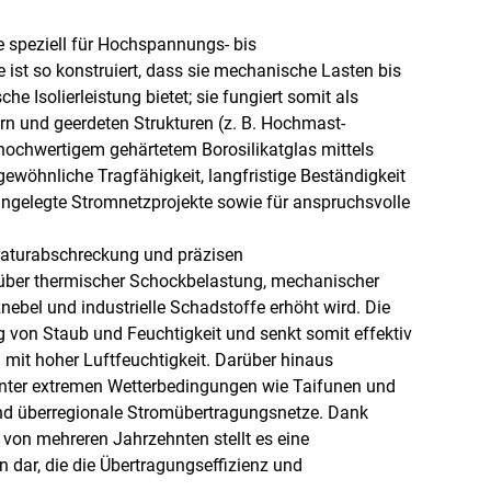
ie speziell für Hochspannungs- bis
st so konstruiert, dass sie mechanische Lasten bis
e Isolierleistung bietet; sie fungiert somit als
n und geerdeten Strukturen (z. B. Hochmast-
hochwertigem gehärtetem Borosilikatglas mittels
rgewöhnliche Tragfähigkeit, langfristige Beständigkeit
angelegte Stromnetzprojekte sowie für anspruchsvolle
eraturabschreckung und präzisen
ber thermischer Schockbelastung, mechanischer
bel und industrielle Schadstoffe erhöht wird. Die
g von Staub und Feuchtigkeit und senkt somit effektiv
mit hoher Luftfeuchtigkeit. Darüber hinaus
 unter extremen Wetterbedingungen wie Taifunen und
 und überregionale Stromübertragungsnetze. Dank
von mehreren Jahrzehnten stellt es eine
 dar, die die Übertragungseffizienz und