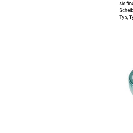
sie fi
Scheib
Typ, T