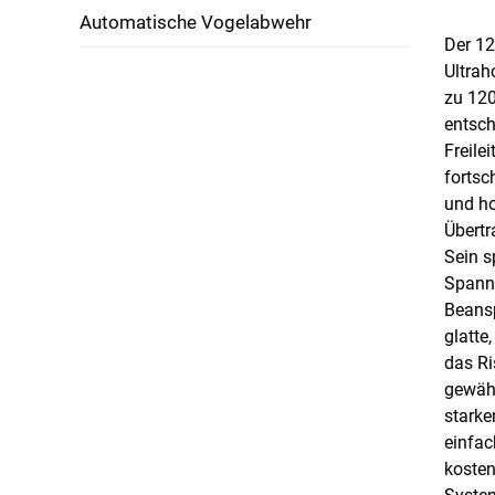
Automatische Vogelabwehr
Der 1
Ultrah
zu 120
entsch
Freile
fortsc
und ho
Übertr
Sein s
Spann
Beansp
glatte
das Ri
gewähr
starke
einfac
kosten