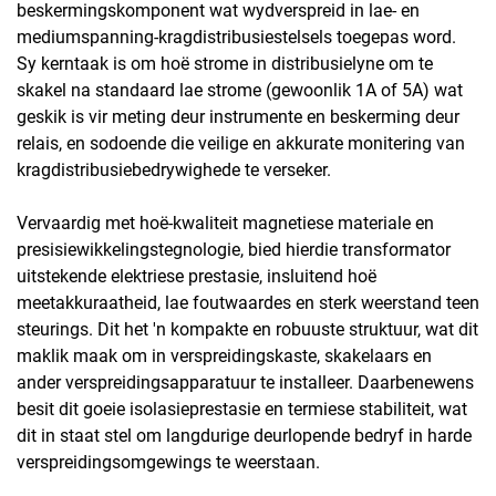
beskermingskomponent wat wydverspreid in lae- en
mediumspanning-kragdistribusiestelsels toegepas word.
Sy kerntaak is om hoë strome in distribusielyne om te
skakel na standaard lae strome (gewoonlik 1A of 5A) wat
geskik is vir meting deur instrumente en beskerming deur
relais, en sodoende die veilige en akkurate monitering van
kragdistribusiebedrywighede te verseker.
Vervaardig met hoë-kwaliteit magnetiese materiale en
presisiewikkelingstegnologie, bied hierdie transformator
uitstekende elektriese prestasie, insluitend hoë
meetakkuraatheid, lae foutwaardes en sterk weerstand teen
steurings. Dit het 'n kompakte en robuuste struktuur, wat dit
maklik maak om in verspreidingskaste, skakelaars en
ander verspreidingsapparatuur te installeer. Daarbenewens
besit dit goeie isolasieprestasie en termiese stabiliteit, wat
dit in staat stel om langdurige deurlopende bedryf in harde
verspreidingsomgewings te weerstaan.