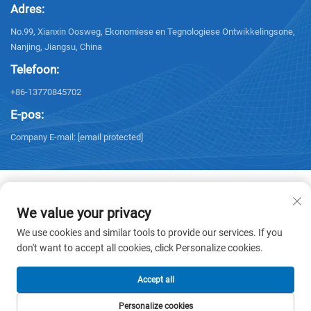
Adres:
No.99, Xianxin Oosweg, Ekonomiese en Tegnologiese Ontwikkelingsone,
Nanjing, Jiangsu, China
Telefoon:
+86-13770845702
E-pos:
Company E-mail:
[email protected]
We value your privacy
Kopiereg © 2026 NANJING ELECTRIC. Alle regte voorbehou. -
We use cookies and similar tools to provide our services. If you
Privatheidbeleid
don't want to accept all cookies, click Personalize cookies.
Accept all
Personalize cookies