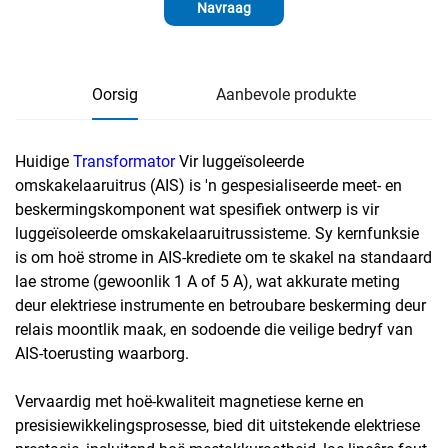
Navraag
Oorsig
Aanbevole produkte
Huidige
Transformator
Vir luggeïsoleerde
omskakelaaruitrus (AIS) is 'n gespesialiseerde meet- en
beskermingskomponent wat spesifiek ontwerp is vir
luggeïsoleerde omskakelaaruitrussisteme. Sy kernfunksie
is om hoë strome in AIS-krediete om te skakel na standaard
lae strome (gewoonlik 1 A of 5 A), wat akkurate meting
deur elektriese instrumente en betroubare beskerming deur
relais moontlik maak, en sodoende die veilige bedryf van
AIS-toerusting waarborg.
Vervaardig met hoë-kwaliteit magnetiese kerne en
presisiewikkelingsprosesse, bied dit uitstekende elektriese