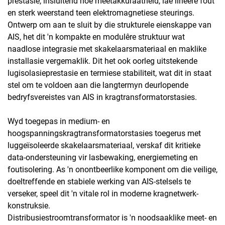
prestasie, insluitend hoë meetakkuraatheid, lae lineêre fout
en sterk weerstand teen elektromagnetiese steurings.
Ontwerp om aan te sluit by die strukturele eienskappe van
AIS, het dit 'n kompakte en modulêre struktuur wat
naadlose integrasie met skakelaarsmateriaal en maklike
installasie vergemaklik. Dit het ook oorleg uitstekende
lugisolasieprestasie en termiese stabiliteit, wat dit in staat
stel om te voldoen aan die langtermyn deurlopende
bedryfsvereistes van AIS in kragtransformatorstasies.
Wyd toegepas in medium- en
hoogspanningskragtransformatorstasies toegerus met
luggeïsoleerde skakelaarsmateriaal, verskaf dit kritieke
data-ondersteuning vir lasbewaking, energiemeting en
foutisolering. As 'n onontbeerlike komponent om die veilige,
doeltreffende en stabiele werking van AIS-stelsels te
verseker, speel dit 'n vitale rol in moderne kragnetwerk-
konstruksie.
Distribusiestroomtransformator is 'n noodsaaklike meet- en