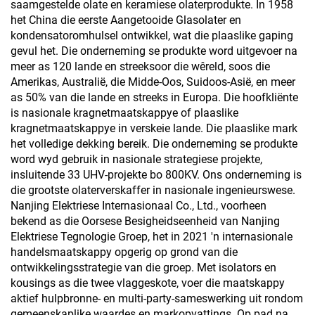
saamgestelde olate en keramiese olaterprodukte. In 1958
het China die eerste Aangetooide Glasolater en
kondensatoromhulsel ontwikkel, wat die plaaslike gaping
gevul het. Die onderneming se produkte word uitgevoer na
meer as 120 lande en streeksoor die wêreld, soos die
Amerikas, Australië, die Midde-Oos, Suidoos-Asië, en meer
as 50% van die lande en streeks in Europa. Die hoofkliënte
is nasionale kragnetmaatskappye of plaaslike
kragnetmaatskappye in verskeie lande. Die plaaslike mark
het volledige dekking bereik. Die onderneming se produkte
word wyd gebruik in nasionale strategiese projekte,
insluitende 33 UHV-projekte bo 800KV. Ons onderneming is
die grootste olaterverskaffer in nasionale ingenieurswese.
Nanjing Elektriese Internasionaal Co., Ltd., voorheen
bekend as die Oorsese Besigheidseenheid van Nanjing
Elektriese Tegnologie Groep, het in 2021 'n internasionale
handelsmaatskappy opgerig op grond van die
ontwikkelingsstrategie van die groep. Met isolators en
kousings as die twee vlaggeskote, voer die maatskappy
aktief hulpbronne- en multi-party-sameswerking uit rondom
gemeenskaplike waardes en markopvattings. Op pad na