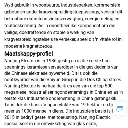
Wyd gebruik in woonbuurte, industrieparken, kommersiële
geboue en ander kragverspreidingstoepassings, verskaf dit
betroubare datasteun vir lasverwagting, energiemeting en
foutbeskerming. As 'n onontbeerlike komponent om die
veilige, doeltreffende en stabiele werking van
kragverspreidingstelsels te verseker, speel dit 'n vitale rol in
moderne kragnettoebou.
Maatskappy-profiel
Nanjing Electric is in 1936 gestig en is die eerste hoë-
spannings keramiese vervaardiger in die geskiedenis van
die Chinese elektriese nywerheid. Dit is ook die
hoofkwartier van die Baiyun Groep in die Oos-China-streek.
Nanjing Electric is herhaaldelik as een van die top 500
meganiese industrialiseringondernemings in China en as 'n
eerste-klas industriële onderneming in China gerangskik.
Tans dek die basis 'n oppervlakte van 19 hektaar en het
meer as 1000 mense in diens. Die industriële basis is in
2015 in bedryf gestel met toerusting. Nanjing Electric
spesialiseer in die ontwikkeling van glas-olate,