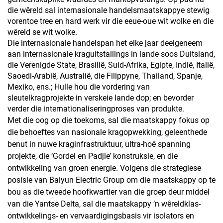
die wêreld sal internasionale handelsmaatskappye stewig
vorentoe tree en hard werk vir die eeue-oue wit wolke en die
wêreld se wit wolke.
Die internasionale handelspan het elke jaar deelgeneem
aan internasionale kraguitstallings in lande soos Duitsland,
die Verenigde State, Brasilië, Suid-Afrika, Egipte, Indië, Italië,
Saoedi-Arabië, Australië, die Filippyne, Thailand, Spanje,
Mexiko, ens.; Hulle hou die vordering van
sleutelkragprojekte in verskeie lande dop; en bevorder
verder die internationaliseringproses van produkte.
Met die oog op die toekoms, sal die maatskappy fokus op
die behoeftes van nasionale kragopwekking, geleenthede
benut in nuwe kraginfrastruktuur, ultra-hoë spanning
projekte, die ‘Gordel en Padjie’ konstruksie, en die
ontwikkeling van groen energie. Volgens die strategiese
posisie van Baiyun Electric Group om die maatskappy op te
bou as die tweede hoofkwartier van die groep deur middel
van die Yantse Delta, sal die maatskappy ’n wêreldklas-
ontwikkelings- en vervaardigingsbasis vir isolators en