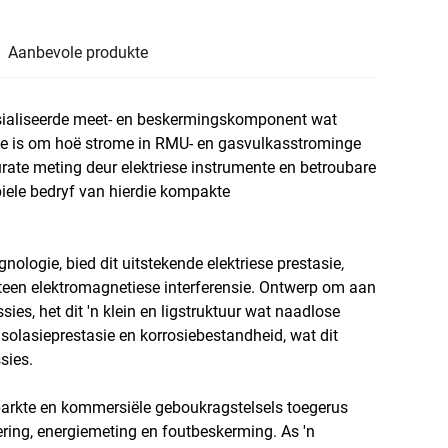
Aanbevole produkte
esialiseerde meet- en beskermingskomponent wat
sie is om hoë strome in RMU- en gasvulkasstrominge
rate meting deur elektriese instrumente en betroubare
biele bedryf van hierdie kompakte
ologie, bied dit uitstekende elektriese prestasie,
teen elektromagnetiese interferensie. Ontwerp om aan
es, het dit 'n klein en ligstruktuur wat naadlose
 isolasieprestasie en korrosiebestandheid, wat dit
sies.
eparkte en kommersiële geboukragstelsels toegerus
ering, energiemeting en foutbeskerming. As 'n