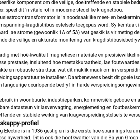
eerlike komponent om die veilige, doeltreffende en stabiele bedr
er, speel dit 'n vitale rol in moderne stedelike kragnetbou.
busiestroomtransformator is 'n noodsaaklike meet- en beskermi
spanning-kragdistribusiestelsels toegepas word. Sy kerntaak is
ard lae strome (gewoonlik 1A of 5A) wat geskik is vir meting de
de die veilige en akkurate monitering van kragdistribusiebedryw
rdig met hoë-kwaliteit magnetiese materiale en presisiewikkelin
iese prestasie, insluitend hoë meetakkuraatheid, lae foutwaardes 
te en robuuste struktuur, wat dit maklik maak om in verspreidi
eidingsapparatuur te installeer. Daarbenewens besit dit goeie isola
m langdurige deurlopende bedryf in harde verspreidingsomgewin
bruik in woonbuurte, industrieparken, kommersiële geboue en a
bare datasteun vir lasverwagting, energiemeting en foutbeskerm
effende en stabiele werking van kragverspreidingstelsels te versek
skappy-profiel
g Electric is in 1936 gestig en is die eerste hoë-spannings kera
iese nywerheid. Dit is ook die hoofkwartier van die Baiyun Groep i