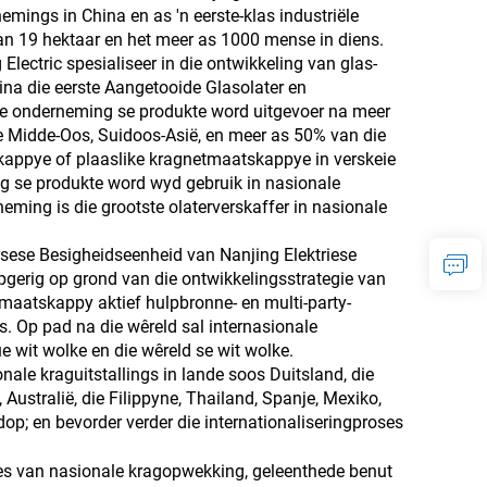
mings in China en as 'n eerste-klas industriële
an 19 hektaar en het meer as 1000 mense in diens.
 Electric spesialiseer in die ontwikkeling van glas-
ina die eerste Aangetooide Glasolater en
Die onderneming se produkte word uitgevoer na meer
die Midde-Oos, Suidoos-Asië, en meer as 50% van die
skappye of plaaslike kragnetmaatskappye in verskeie
ng se produkte word wyd gebruik in nasionale
eming is die grootste olaterverskaffer in nasionale
orsese Besigheidseenheid van Nanjing Elektriese
gerig op grond van die ontwikkelingsstrategie van
 maatskappy aktief hulpbronne- en multi-party-
 Op pad na die wêreld sal internasionale
 wit wolke en die wêreld se wit wolke.
ale kraguitstallings in lande soos Duitsland, die
ë, Australië, die Filippyne, Thailand, Spanje, Mexiko,
 dop; en bevorder verder die internationaliseringproses
es van nasionale kragopwekking, geleenthede benut