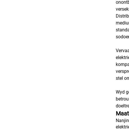
onontb
versek
Distri
medium
standa
sodoen
Vervaa
elektr
kompak
verspr
stel o
Wyd ge
betrou
doeltr
Maat
Nanjin
elektr