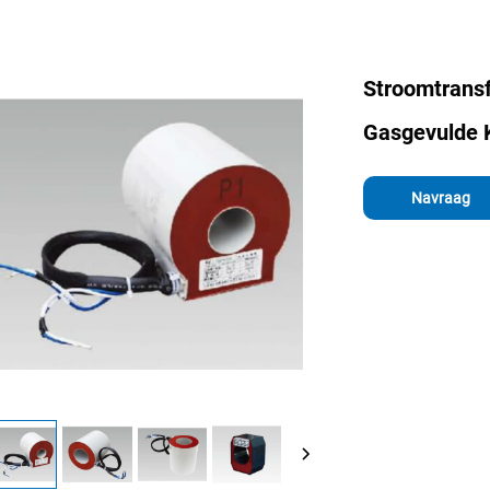
Stroomtransf
Gasgevulde 
Navraag