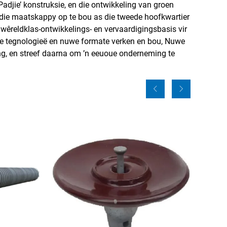
Padjie’ konstruksie, en die ontwikkeling van groen
m die maatskappy op te bou as die tweede hoofkwartier
 wêreldklas-ontwikkelings- en vervaardigingsbasis vir
we tegnologieë en nuwe formate verken en bou, Nuwe
ng, en streef daarna om ’n eeuoue onderneming te