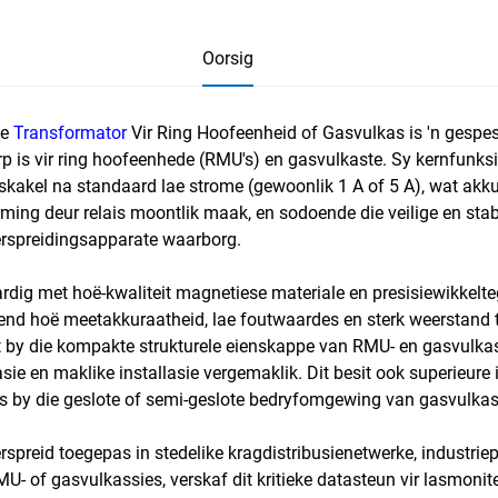
Oorsig
ge
Transformator
Vir Ring Hoofeenheid of Gasvulkas is 'n gesp
p is vir ring hoofeenhede (RMU's) en gasvulkaste. Sy kernfunk
skakel na standaard lae strome (gewoonlik 1 A of 5 A), wat akku
ming deur relais moontlik maak, en sodoende die veilige en sta
rspreidingsapparate waarborg.
rdig met hoë-kwaliteit magnetiese materiale en presisiewikkeltegn
tend hoë meetakkuraatheid, lae foutwaardes en sterk weerstand 
it by die kompakte strukturele eienskappe van RMU- en gasvulkassi
asie en maklike installasie vergemaklik. Dit besit ook superieure
 by die geslote of semi-geslote bedryfomgewing van gasvulkas
spreid toegepas in stedelike kragdistribusienetwerke, industri
U- of gasvulkassies, verskaf dit kritieke datasteun vir lasmonit