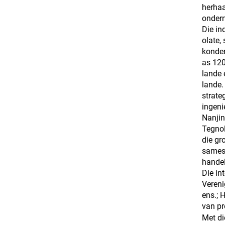
herhaa
ondern
Die in
olate,
konden
as 120
lande 
lande.
strate
ingeni
Nanjin
Tegnol
die gr
samesw
handel
Die in
Verenig
ens.; 
van pr
Met di