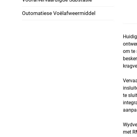
Outomatiese Voëlafweermiddel
Huidi
ontwer
om te 
besker
kragve
Vervaa
inslui
te slu
integr
aanpas
Wydver
met RM