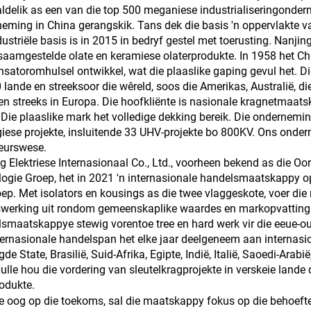
ldelik as een van die top 500 meganiese industrialiseringonderne
eming in China gerangskik. Tans dek die basis 'n oppervlakte v
dustriële basis is in 2015 in bedryf gestel met toerusting. Nanjing
 saamgestelde olate en keramiese olaterprodukte. In 1958 het Ch
satoromhulsel ontwikkel, wat die plaaslike gaping gevul het. 
 lande en streeksoor die wêreld, soos die Amerikas, Australië, 
en streeks in Europa. Die hoofkliënte is nasionale kragnetmaat
 Die plaaslike mark het volledige dekking bereik. Die ondernemi
giese projekte, insluitende 33 UHV-projekte bo 800KV. Ons ondern
eurswese.
g Elektriese Internasionaal Co., Ltd., voorheen bekend as die O
ogie Groep, het in 2021 'n internasionale handelsmaatskappy op
oep. Met isolators en kousings as die twee vlaggeskote, voer die
erking uit rondom gemeenskaplike waardes en markopvattings.
smaatskappye stewig vorentoe tree en hard werk vir die eeue-oue
ternasionale handelspan het elke jaar deelgeneem aan internasion
de State, Brasilië, Suid-Afrika, Egipte, Indië, Italië, Saoedi-Arabi
Hulle hou die vordering van sleutelkragprojekte in verskeie lande
odukte.
e oog op die toekoms, sal die maatskappy fokus op die behoeft