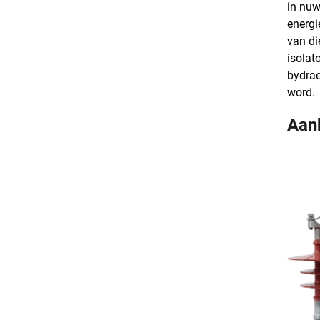
in nuw
energi
van di
isolat
bydrae
word.
Aan