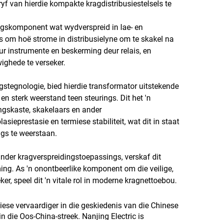
yf van hierdie kompakte kragdistribusiestelsels te
ngskomponent wat wydverspreid in lae- en
 om hoë strome in distribusielyne om te skakel na
ur instrumente en beskerming deur relais, en
ighede te verseker.
gstegnologie, bied hierdie transformator uitstekende
en sterk weerstand teen steurings. Dit het 'n
ngskaste, skakelaars en ander
sieprestasie en termiese stabiliteit, wat dit in staat
gs te weerstaan.
nder kragverspreidingstoepassings, verskaf dit
ing. As 'n onontbeerlike komponent om die veilige,
er, speel dit 'n vitale rol in moderne kragnettoebou.
miese vervaardiger in die geskiedenis van die Chinese
n die Oos-China-streek. Nanjing Electric is