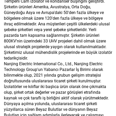
Temperli Cam izolatör ve kondanser buşingini geliştirdi.
Şirketin ürünleri Amerika, Avustralya, Orta Doğu,
Güneydoğu Asya ve Avrupa'daki 50'den fazla ülkeye ve
bölgelere olmak üzere 120'den fazla ülkeye ve bölgeye
ihraç edilmektedir. Ana müşterileri çeşitli ülkelerdeki ulusal
şebeke şirketleri veya yerel şebeke şirketleridir. Yerli
pazarda tam kapsama sağlanmıştır. Şirketin ürünleri
800KV'nin üzerindeki 33 UHV projeleri dahil olmak üzere
ulusal stratejik projelerde yaygın olarak kullanılmaktadır.
Şirketimiz ulusal mühendislik projelerinde en büyük izolatör
tedarikçisidir.
Nanjing Electric International Co., Ltd., Nanjing Electric
Technology Group'un Yabancı Pazarlar İş Birimi olarak
bilinmekte olup, 2021 yılında grubun gelişim stratejisi
doğrultusunda uluslararası ticaret şirketi kurulmuştur.
İzolatörler ve kılıflar iki başlıca ürün olarak öne çıkmakta
olup, şirket ortak değerler ve pazar görüşleri etrafında
kaynak ve çok taraflı iş birliğini aktif olarak yürütmektedir.
Dünyaya açılma yolunda, uluslararası ticaret şirketi
yüzyıllarca süren Beyaz Bulutlar ve dünyanın Beyaz
Bulutları için sağlam adımlarla ilerleyecek ve çalışmayı