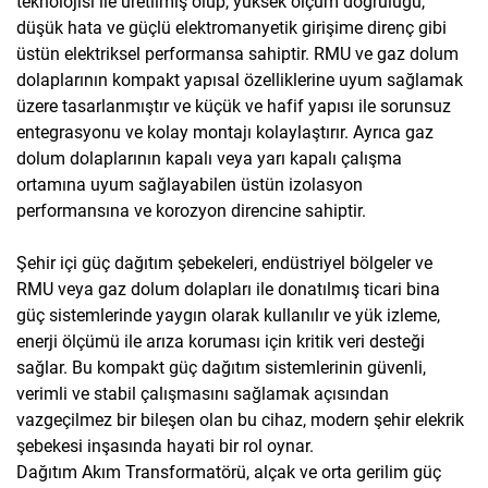
teknolojisi ile üretilmiş olup, yüksek ölçüm doğruluğu,
düşük hata ve güçlü elektromanyetik girişime direnç gibi
üstün elektriksel performansa sahiptir. RMU ve gaz dolum
dolaplarının kompakt yapısal özelliklerine uyum sağlamak
üzere tasarlanmıştır ve küçük ve hafif yapısı ile sorunsuz
entegrasyonu ve kolay montajı kolaylaştırır. Ayrıca gaz
dolum dolaplarının kapalı veya yarı kapalı çalışma
ortamına uyum sağlayabilen üstün izolasyon
performansına ve korozyon direncine sahiptir.
Şehir içi güç dağıtım şebekeleri, endüstriyel bölgeler ve
RMU veya gaz dolum dolapları ile donatılmış ticari bina
güç sistemlerinde yaygın olarak kullanılır ve yük izleme,
enerji ölçümü ile arıza koruması için kritik veri desteği
sağlar. Bu kompakt güç dağıtım sistemlerinin güvenli,
verimli ve stabil çalışmasını sağlamak açısından
vazgeçilmez bir bileşen olan bu cihaz, modern şehir elekrik
şebekesi inşasında hayati bir rol oynar.
Dağıtım Akım Transformatörü, alçak ve orta gerilim güç