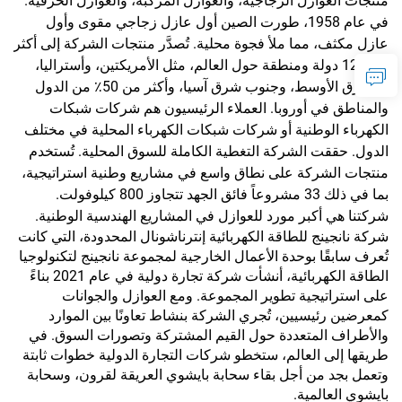
منتجات العوازل الزجاجية، والعوازل المركبة، والعوازل الخزفية.
في عام 1958، طورت الصين أول عازل زجاجي مقوى وأول
عازل مكثف، مما ملأ فجوة محلية. تُصدَّر منتجات الشركة إلى أكثر
من 120 دولة ومنطقة حول العالم، مثل الأمريكتين، وأستراليا،
والشرق الأوسط، وجنوب شرق آسيا، وأكثر من 50٪ من الدول
والمناطق في أوروبا. العملاء الرئيسيون هم شركات شبكات
الكهرباء الوطنية أو شركات شبكات الكهرباء المحلية في مختلف
الدول. حققت الشركة التغطية الكاملة للسوق المحلية. تُستخدم
منتجات الشركة على نطاق واسع في مشاريع وطنية استراتيجية،
بما في ذلك 33 مشروعاً فائق الجهد تتجاوز 800 كيلوفولت.
شركتنا هي أكبر مورد للعوازل في المشاريع الهندسية الوطنية.
شركة نانجينج للطاقة الكهربائية إنترناشونال المحدودة، التي كانت
تُعرف سابقًا بوحدة الأعمال الخارجية لمجموعة نانجينج لتكنولوجيا
الطاقة الكهربائية، أنشأت شركة تجارة دولية في عام 2021 بناءً
على استراتيجية تطوير المجموعة. ومع العوازل والجوانات
كمعرضين رئيسيين، تُجري الشركة بنشاط تعاونًا بين الموارد
والأطراف المتعددة حول القيم المشتركة وتصورات السوق. في
طريقها إلى العالم، ستخطو شركات التجارة الدولية خطوات ثابتة
وتعمل بجد من أجل بقاء سحابة بايشوي العريقة لقرون، وسحابة
بايشوي العالمية.