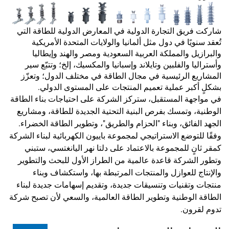
شاركت فريق التجارة الدولية في المعارض الدولية للطاقة التي
تُعقد سنويًا في دول مثل ألمانيا والولايات المتحدة الأمريكية
والبرازيل والمملكة العربية السعودية ومصر والهند وإيطاليا
وأستراليا والفلبين وتايلاند وإسبانيا والمكسيك، إلخ؛ وتتبّع سير
المشاريع الرئيسية في مجال الطاقة في مختلف الدول؛ وتعزّز
بشكلٍ أكبر عملية تعميم المنتجات على المستوى الدولي.
في مواجهة المستقبل، ستركز الشركة على احتياجات بناء الطاقة
الوطنية، وتمسك بفرص البنية التحتية الجديدة للطاقة، ومشاريع
الجهد الفائق، وبناء "الحزام والطريق"، وتطوير الطاقة الخضراء.
وفقًا للتوضع الاستراتيجي لمجموعة باييون الكهربائية لبناء الشركة
كمقر ثانٍ للمجموعة بالاعتماد على دلتا نهر اليانغتسي، ستبني
وتطور الشركة قاعدة عالمية من الطراز الأول للبحث والتطوير
والإنتاج للعوازل والمنتجات المرتبطة بها، واستكشاف وبناء
منتجات وتقنيات وتنسيقات جديدة، وتقديم إسهامات جديدة لبناء
الطاقة الوطنية وتطوير الطاقة العالمية، والسعي لأن تصبح شركة
تدوم لقرون.