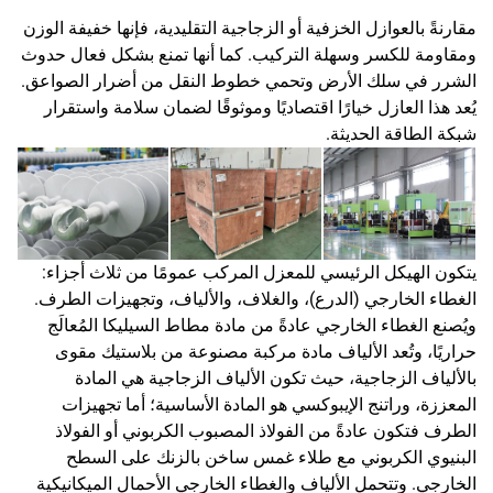
مقارنةً بالعوازل الخزفية أو الزجاجية التقليدية، فإنها خفيفة الوزن
ومقاومة للكسر وسهلة التركيب. كما أنها تمنع بشكل فعال حدوث
الشرر في سلك الأرض وتحمي خطوط النقل من أضرار الصواعق.
يُعد هذا العازل خيارًا اقتصاديًا وموثوقًا لضمان سلامة واستقرار
شبكة الطاقة الحديثة.
يتكون الهيكل الرئيسي للمعزل المركب عمومًا من ثلاث أجزاء:
الغطاء الخارجي (الدرع)، والغلاف، والألياف، وتجهيزات الطرف.
ويُصنع الغطاء الخارجي عادةً من مادة مطاط السيليكا المُعالَج
حراريًا، وتُعد الألياف مادة مركبة مصنوعة من بلاستيك مقوى
بالألياف الزجاجية، حيث تكون الألياف الزجاجية هي المادة
المعززة، وراتنج الإيبوكسي هو المادة الأساسية؛ أما تجهيزات
الطرف فتكون عادةً من الفولاذ المصبوب الكربوني أو الفولاذ
البنيوي الكربوني مع طلاء غمس ساخن بالزنك على السطح
الخارجي. وتتحمل الألياف والغطاء الخارجي الأحمال الميكانيكية