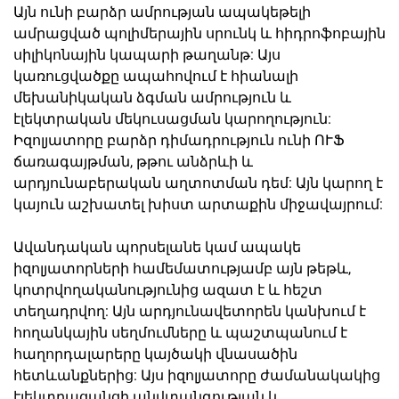
Այն ունի բարձր ամրության ապակեթելի
ամրացված պոլիմերային սրունկ և հիդրոֆոբային
սիլիկոնային կապարի թաղանթ: Այս
կառուցվածքը ապահովում է հիանալի
մեխանիկական ձգման ամրություն և
էլեկտրական մեկուսացման կարողություն:
Իզոլյատորը բարձր դիմադրություն ունի ՈՒՖ
ճառագայթման, թթու անձրևի և
արդյունաբերական աղտոտման դեմ: Այն կարող է
կայուն աշխատել խիստ արտաքին միջավայրում:
Ավանդական պորսելանե կամ ապակե
իզոլյատորների համեմատությամբ այն թեթև,
կոտրվողականությունից ազատ է և հեշտ
տեղադրվող: Այն արդյունավետորեն կանխում է
հողանկային սեղմումները և պաշտպանում է
հաղորդալարերը կայծակի վնասածին
հետևանքներից: Այս իզոլյատորը ժամանակակից
էլեկտրացանցի անվտանգության և