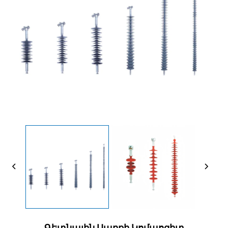
Գետնային Սարքի Կոմպոզիտ