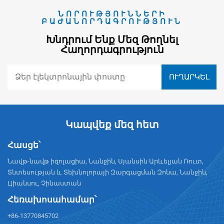
ՆՈՐՈՒԹՅՈՒՆՆԵՐԻ
ԲԱԺԱՆՈՐԴԱԳՐՈՒԹՅՈՒՆ
Խնդրում Ենք Մեզ Թողնել
Հաղորդագրություն
Կապվեք մեզ հետ
Հասցե՝
Նավթ-նավթ իզոլացիա, Նանջին, Սյանսին Արևելյան Ռուտ,
Տնտեսության և Տեխնոլորայի Զարգացման Զոնա, Նանջին,
Цիանսու, Չինաստան
Հեռախոսահամար՝
+86-13770845702