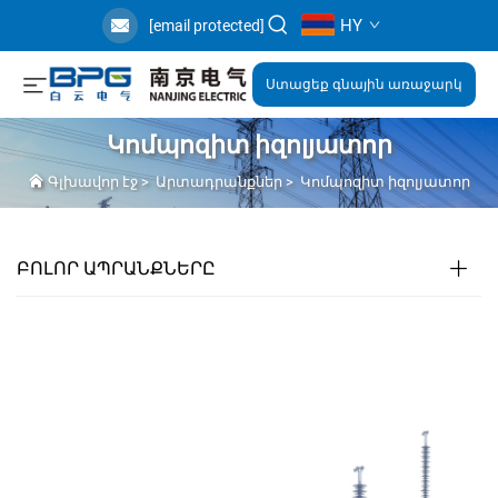
HY
[email protected]
Ստացեք գնային առաջարկ
Կոմպոզիտ իզոլյատոր
Գլխավոր էջ
>
Արտադրանքներ
>
Կոմպոզիտ իզոլյատոր
ԲՈԼՈՐ ԱՊՐԱՆՔՆԵՐԸ