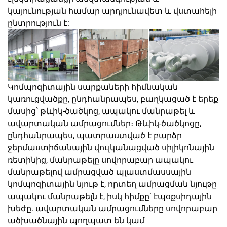
կայունության համար արդյունավետ և վստահելի
ընտրություն է:
Կոմպոզիտային սարքաների հիմնական
կառուցվածքը, ընդհանրապես, բաղկացած է երեք
մասից՝ թևիկ-ծածկոց, ապակու մանրաթել և
ավարտական ամրացումներ։ Թևիկ-ծածկոցը,
ընդհանրապես, պատրաստված է բարձր
ջերմաստիճանային վուլկանացված սիլիկոնային
ռետինից, մանրաթելը սովորաբար ապակու
մանրաթելով ամրացված պլաստմասսային
կոմպոզիտային նյութ է, որտեղ ամրացման նյութը
ապակու մանրաթելն է, իսկ հիմքը՝ էպօքսիդային
խեժը. ավարտական ամրացումները սովորաբար
ածխածնային պողպատ են կամ