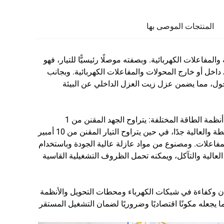
المنتجات الموصى بها
المفاعلات الكهربائية. وبصفته موصلًا رئيسيًّا للتيار، فهو
داخل أو خارج المحولات والمفاعلات الكهربائية. وبجانب
لمحول، مما يضمن عزل زيت العزل الداخلي عن البيئة
يتميز هذا العازل بمجموعة واسعة من المعلمات المصنفة للتكيف مع متطلبات أنظمة الطاقة المختلفة: يتراوح الجهد المقنن من 1
كيلوفولت إلى 1100 كيلوفولت، ليشمل تطبيقات الفولطية المنخفضة والمتوسطة والعالية جدًا، في حين يتراوح التيار المقنن من 10 أمبير
ت والمفاعلات. ومصنوع من مواد عازلة عالية الجودة وباستخدام
العالية والتآكل، ويمكنه تحمل الظروف التشغيلية القاسية
 وكفاءة في شبكات الكهرباء ومحطات التحويل والأنظمة
ما يجعله مكونًا اقتصاديًا وضروريًا لضمان التشغيل المستقر