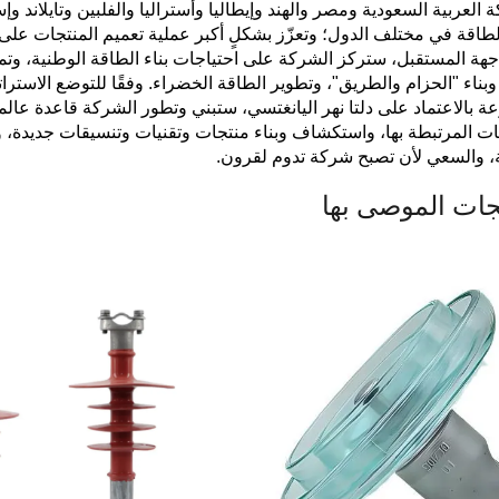
 العربية السعودية ومصر والهند وإيطاليا وأستراليا والفلبين وتايلاند وإ
طاقة في مختلف الدول؛ وتعزّز بشكلٍ أكبر عملية تعميم المنتجات على
هة المستقبل، ستركز الشركة على احتياجات بناء الطاقة الوطنية، وتمس
 وبناء "الحزام والطريق"، وتطوير الطاقة الخضراء. وفقًا للتوضع الاسترات
ة بالاعتماد على دلتا نهر اليانغتسي، ستبني وتطور الشركة قاعدة عالمي
ات المرتبطة بها، واستكشاف وبناء منتجات وتقنيات وتنسيقات جديدة، و
ة، والسعي لأن تصبح شركة تدوم لقرون.
جات الموصى بها