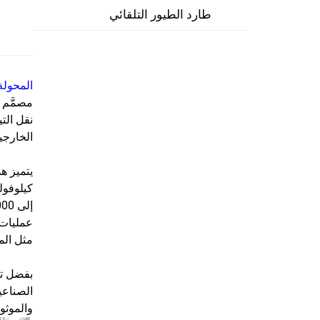
طارد الطيور التلقائي
المحول
مصمَّم 
نقل الت
الخارجي
عمليات 
مثل الم
بفضل تص
الصناعية
والموثوق