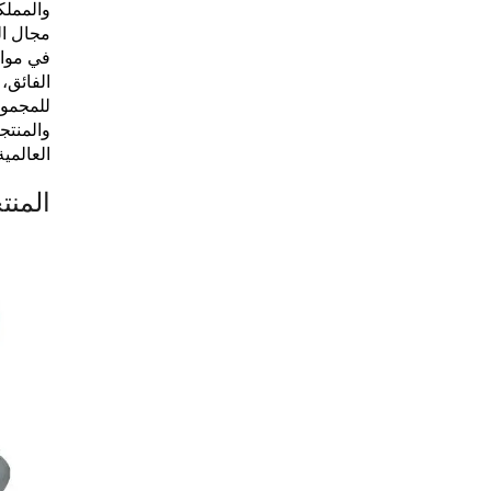
والمملكة
مجال ال
في مواج
الفائق،
للمجموع
والمنتج
العالمي
المنت