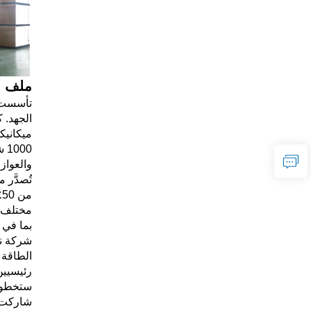
ملف ا
م
مختلف ا
بما في ذلك 33 مشروعاً فائق الجهد تتجاوز 800 كيلوفولت. شركتنا هي أكبر
شركة نا
رئيسيين
ستخطو ش
شاركت ف