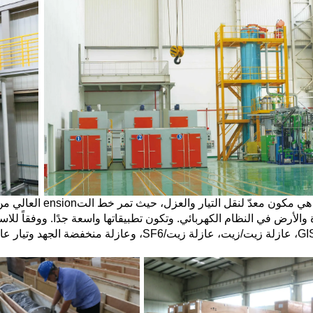
العازلة هي مكون معد
 والأرض في النظام الكهربائي. وتكون تطبيقاتها واسعة جدًا. ووفقاً للاس
خروج GIS، عازلة زيت/زيت، عازلة زيت/SF6، وعاز