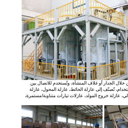
ّ لنقل التيار والعزل، حيث تمر خط التension العالي من خلال الجدار أو غلاف المنشأة، وتُستخدم للاتصال بين
تخدام، تُصنّف إلى عازلة الحائط، عازلة المحول، عازلة
لة منخفضة الجهد وتيار عالي، عازلة خروج المولد، عازلات تيارات متناوبة/مستمرة،