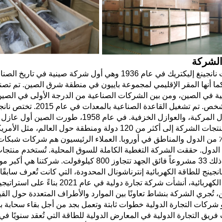
لشركة
تأسست نانجينغ إليكتريك في عام 1936 وهي أول شركة 
1000 شخص. تم تشغيل ال
والعوازل المركبة، والعوازل الخزفية. في
تُصدَّر منتجات الشركة إلى أكثر من 120 دولة ومنطقة
ن 50٪ من الدول والمناطق في أوروبا. العملاء الرئيسيون هم شركات شبكا
لدول. حققت الشركة التغطية الكاملة للسوق المحلية. تُستخدم منتجا
 مورد للعوازل في المشاريع الهندسية الوطنية.
نجينج للطاقة الكهربائية إنترناشونال المحدودة، التي كانت تُعرف سابقًا
الطاقة الكهربائية، أنشأت شركة تج
، تُجري الشركة بنشاط تعاونًا بين الموارد والأطراف المتعددة حول ال
ركات التجارة الدولية خطوات ثابتة وتعمل بجد من أجل بقاء سحابة با
ريق التجارة الدولية في المعارض الدولية للطاقة التي تُعقد سنويًا في د