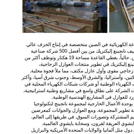
صينية في تاريخ الصناعة الكهربائية في الصين متخصصة في إنتاج الخزف عالي
الجهد. كما أنها المقر الإقليمي لمجموعة باييون في منطقة شرق الصين. تم تصنيف نانجينغ إليكتريك من بين أفضل 500 شركة صناعية
ميكانيكية في الصين، ومن بين الشركات الصناعية من الدرجة الأولى في الصين. حالياً، يغطي القاعدة مساحة 19 هكتار وتوظف أكثر من
قاعدة الصناعية بالمعدات في عام 2015. تختص نانجينغ إليكتريك في تطوير منتجات العوازل الزجاجية،
 عام 1958، طورت الصين أول عازل زجاجي مقوى وأول عازل مكثف، مما ملأ فجوة محلية.
 حول العالم، مثل الأمريكتين، وأستراليا، والشرق الأوسط، وجنوب شرق آسيا، وأكثر
ت الكهرباء الوطنية أو شركات شبكات الكهرباء المحلية في
ت الشركة على نطاق واسع في مشاريع وطنية استراتيجية،
 بوحدة الأعمال الخارجية لمجموعة نانجينج لتكنولوجيا
ارة دولية في عام 2021 بناءً على استراتيجية تطوير المجموعة. ومع العوازل والجوانات كمعرضين
قيم المشتركة وتصورات السوق. في طريقها إلى العالم،
يشوي العريقة لقرون، وسحابة بايشوي العالمية.
ول مثل ألمانيا والولايات المتحدة الأمريكية والبرازيل