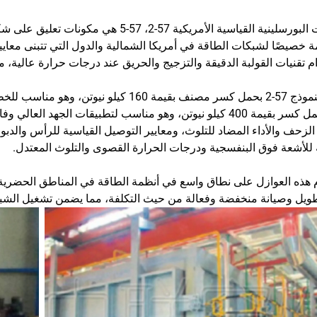
 تقنيات القولبة الدقيقة والتزجيج والحريق عند درجات حرارة عالية، مما يض
يتميز النموذج 57-2 بحمل كسر مصنف بقيمة 0
57-5 حمل كسر بقيمة 400 كيلو نيوتن، وهو مناسب لتطبيقات الجهد
لزحف والأداء المضاد للتلوث، ومعايير التوصيل القياسية للرأس والدبو
للأشعة فوق البنفسجية ودرجات الحرارة القصوى والتلوث المعتدل.
 هذه العوازل على نطاق واسع في أنظمة الطاقة في المناطق الحضرية و
يل وصيانة منخفضة وفعالة من حيث التكلفة، مما يضمن تشغيل الشبك