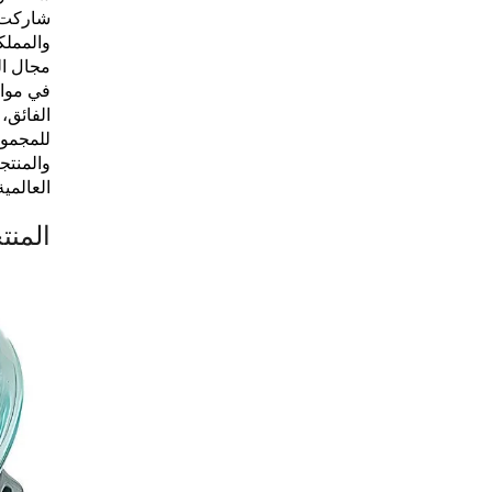
شاركت ف
والمملكة
مجال ال
في مواج
الفائق،
للمجموع
والمنتج
العالمي
المنت