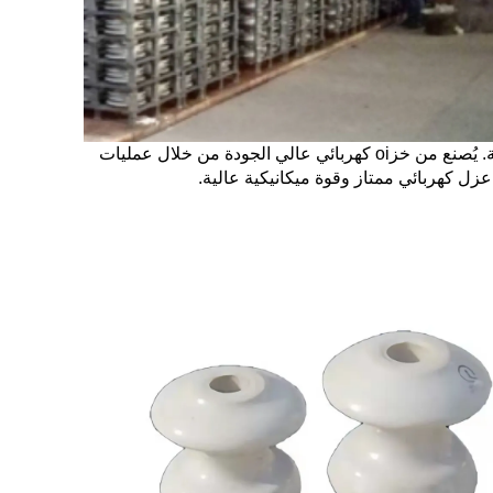
المُعَزِّل الخزفي هو عنصر كلاسيكي وقديم في أنظمة نقل وتوزيع الطاقة الجوية. يُصنع من خزoi كهربائي عالي الجودة من خلال عمليات
عزل كهربائي ممتاز وقوة ميكانيكية عالية.