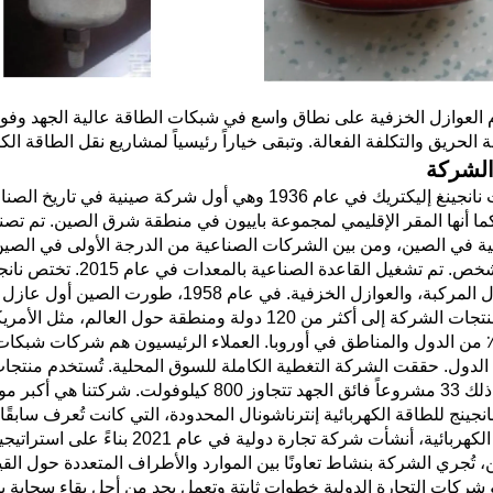
 العوازل الخزفية على نطاق واسع في شبكات الطاقة عالية الجهد وفوق 
الحريق والتكلفة الفعالة. وتبقى خياراً رئيسياً لمشاريع نقل الطاقة الك
لشركة
تأسست نانجينغ إليكتريك في عام 1936 وهي أول شركة 
1000 شخص. تم تشغيل ال
والعوازل المركبة، والعوازل الخزفية. في
تُصدَّر منتجات الشركة إلى أكثر من 120 دولة ومنطقة
ن 50٪ من الدول والمناطق في أوروبا. العملاء الرئيسيون هم شركات شبكا
لدول. حققت الشركة التغطية الكاملة للسوق المحلية. تُستخدم منتجا
 مورد للعوازل في المشاريع الهندسية الوطنية.
نجينج للطاقة الكهربائية إنترناشونال المحدودة، التي كانت تُعرف سابقًا
الطاقة الكهربائية، أنشأت شركة تج
، تُجري الشركة بنشاط تعاونًا بين الموارد والأطراف المتعددة حول ال
ركات التجارة الدولية خطوات ثابتة وتعمل بجد من أجل بقاء سحابة با