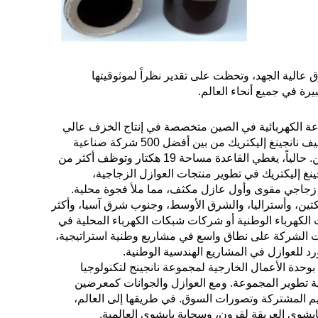
عالية الجهد، وتحظت على تقدير نظراً لموثوقيتها
بيرة في جميع أنحاء العالم.
صينية في تاريخ الصناعة الكهربائية في الصين متخصصة في إنتاج الخزف عالي
الجهد. كما أنها المقر الإقليمي لمجموعة باييون في منطقة شرق الصين. تم تصنيف نانجينغ إليكتريك من بين أفضل 500 شركة صناعية
ميكانيكية في الصين، ومن بين الشركات الصناعية من الدرجة الأولى في الصين. حالياً، يغطي القاعدة مساحة 19 هكتار وتوظف أكثر من
قاعدة الصناعية بالمعدات في عام 2015. تختص نانجينغ إليكتريك في تطوير منتجات العوازل الزجاجية،
 عام 1958، طورت الصين أول عازل زجاجي مقوى وأول عازل مكثف، مما ملأ فجوة محلية.
 حول العالم، مثل الأمريكتين، وأستراليا، والشرق الأوسط، وجنوب شرق آسيا، وأكثر
ت الكهرباء الوطنية أو شركات شبكات الكهرباء المحلية في
ت الشركة على نطاق واسع في مشاريع وطنية استراتيجية،
 بوحدة الأعمال الخارجية لمجموعة نانجينج لتكنولوجيا
ارة دولية في عام 2021 بناءً على استراتيجية تطوير المجموعة. ومع العوازل والجوانات كمعرضين
قيم المشتركة وتصورات السوق. في طريقها إلى العالم،
يشوي العريقة لقرون، وسحابة بايشوي العالمية.