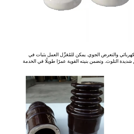
بسطح مزجج وغير مسامي، ويقاوم التتسرب الكهربائي والت erosion الكهربائي والتعرض الجوي. يمكن للمُعَزِّل العمل بثبات في
 شديدة التلوث. وتضمن بنيته القوية عمرًا طويلًا في الخدمة