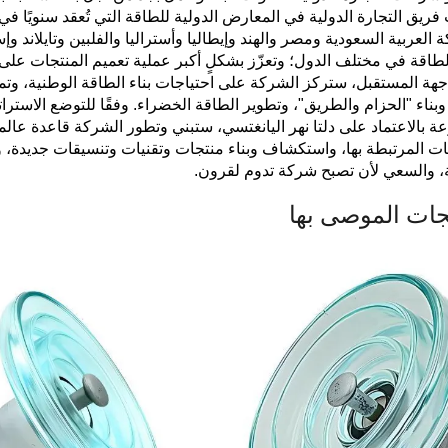
ريق التجارة الدولية في المعارض الدولية للطاقة التي تُعقد سنويًا في د
 العربية السعودية ومصر والهند وإيطاليا وأستراليا والفلبين وتايلاند وإ
طاقة في مختلف الدول؛ وتعزّز بشكلٍ أكبر عملية تعميم المنتجات على
هة المستقبل، ستركز الشركة على احتياجات بناء الطاقة الوطنية، وتمس
 وبناء "الحزام والطريق"، وتطوير الطاقة الخضراء. وفقًا للتوضع الاسترات
ة بالاعتماد على دلتا نهر اليانغتسي، ستبني وتطور الشركة قاعدة عالمي
ات المرتبطة بها، واستكشاف وبناء منتجات وتقنيات وتنسيقات جديدة، و
ة، والسعي لأن تصبح شركة تدوم لقرون.
جات الموصى بها