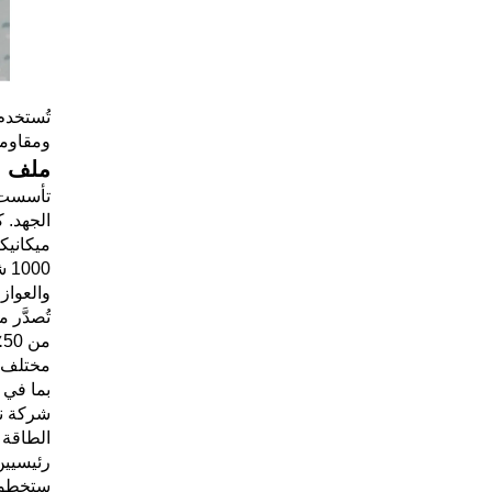
تُستخدم
ومقاومة 
ملف ا
م
مختلف ا
بما في ذلك 33 مشروعاً فائق الجهد تتجاوز 800 كيلوفولت. شركتنا هي أكبر
شركة نا
رئيسيين
ستخطو ش