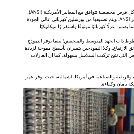
العازلات البورسلينية القياسية الأمريكية 57-2، 57-5 هي مكونات تعليق على شكل قرص مخصصة تتوافق مع المعايير الأمريكية (ANSI)،
ومصممة خصيصًا لشبكات الطاقة في أمريكا الشمالية والدول التي تتبنى معايير ANSI. ويتم تصنيعها من بورسلين كهربائي عالي الجودة
من عزلًا كهربائيًا موثوقًا واستقرارًا ميكانيكيًا.
16 كيلو نيوتن، وهو مناسب للخطوط ذات الجهد المتوسط والمنخفض؛ بينما يوفر النموذج
 العالي وفائق الارتفاع. وكلا النموذجين يتميزان بأسطح مموجة لزيادة
س التي تتيح تركيب السلاسل بسهولة. كما أن العازلات
الريفية والصناعية في أمريكا الشمالية، حيث توفر عمر
ة بأمان وكفاءة.