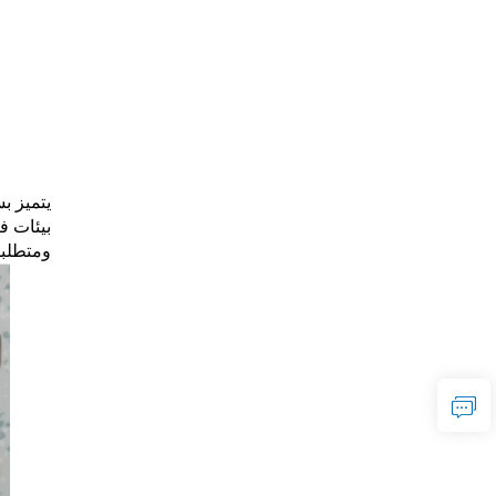
بيئات ف
ومتطلب