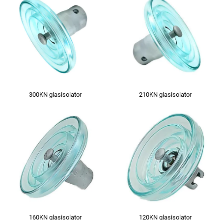
300KN glasisolator
210KN glasisolator
160KN glasisolator
120KN glasisolator