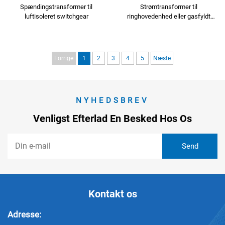
Spændingstransformer til
Strømtransformer til
luftisoleret switchgear
ringhovedenhed eller gasfyldt
skab
Forrige
1
2
3
4
5
Næste
NYHEDSBREV
Venligst Efterlad En Besked Hos Os
Kontakt os
Adresse: