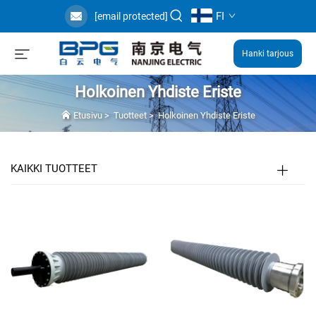
FI
[email protected]
Hanki tarjous
Holkoinen Yhdiste Eriste
Etusivu
>
Tuotteet
>
Holkoinen Yhdiste Eriste
KAIKKI TUOTTEET