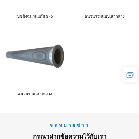
บุชชิ่งฉนวนแก๊ส SF6
ฉนวนรวมแบบเสากลาง
ฉนวนรวมแบบกลวง
จดหมายข่าว
กรุณาฝากข้อความไว้กับเรา