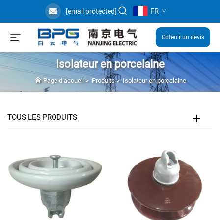
FR
[email protected]
Obtenir un devis
Isolateur en porcelaine
Page d’accueil
>
Produits
>
Isolateur en porcelaine
TOUS LES PRODUITS