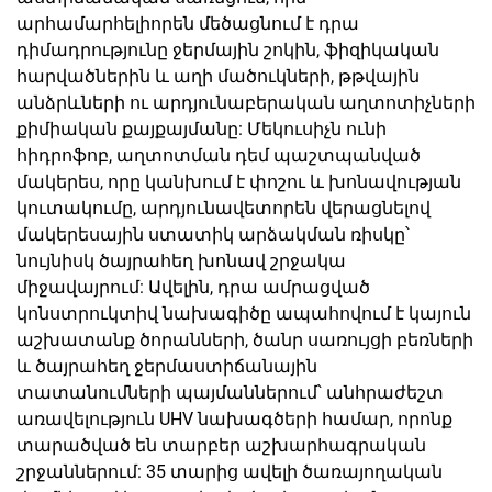
արհամարհելիորեն մեծացնում է դրա
դիմադրությունը ջերմային շոկին, ֆիզիկական
հարվածներին և աղի մածուկների, թթվային
անձրևների ու արդյունաբերական աղտոտիչների
քիմիական քայքայմանը: Մեկուսիչն ունի
հիդրոֆոբ, աղտոտման դեմ պաշտպանված
մակերես, որը կանխում է փոշու և խոնավության
կուտակումը, արդյունավետորեն վերացնելով
մակերեսային ստատիկ արձակման ռիսկը՝
նույնիսկ ծայրահեղ խոնավ շրջակա
միջավայրում: Ավելին, դրա ամրացված
կոնստրուկտիվ նախագիծը ապահովում է կայուն
աշխատանք ծորանների, ծանր սառույցի բեռների
և ծայրահեղ ջերմաստիճանային
տատանումների պայմաններում՝ անհրաժեշտ
առավելություն UHV նախագծերի համար, որոնք
տարածված են տարբեր աշխարհագրական
շրջաններում: 35 տարից ավելի ծառայողական