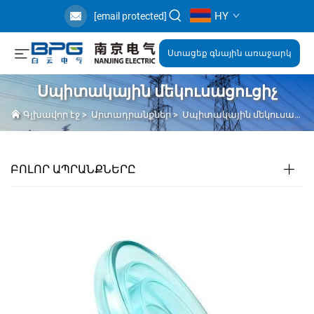
HY
[email protected]
Ստացեք գնային առաջարկ
Սպիտակային մեկուսացուցիչ
Գլխավոր էջ
>
Արտադրանքներ
>
Սպիտակային մեկուսացուցիչ
ԲՈԼՈՐ ԱՊՐԱՆՔՆԵՐԸ