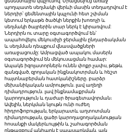
ցեմենտային կպչունով: Միացնելուց առաջ
պողպատե սեղմակի վերևի մասին տեղադրվում է
ներդիր՝ ցեմենտային կպչունի հետ շփման
կետում երկաթե ծածկի ներքին խոռոչի և
սեղմակի ծայրերին տար ներկ է կիրառվում:
Ներդիրն ու տարը օգտագործվում են՝
ապահովելու մեկուսիչի ջերմային ընդարձակման
և սեղմման դեպքում վնասվածքների
առաջացումը: Ամրացված ապակու մասերն
օգտագործվում են մեկուսացման համար:
Ապակե իզոլատորներն ունեն փոքր չափս, թեթև
զանգված, զրոյական ինքնակոտրման և հեշտ
հայտնաբերման հատկանիշները. բարձր
մեխանիկական ամրություն. լավ աղեղի
դիմադրություն. լավ ինքնամաքրման
կարողություն և դաժար ծրագետավորման։
Ավելին, ներկման նյութն ունի ուժեղ
հիդրոֆոբության, երկարատև աղտոտման
դիմադրության, ցածր կարողացողականության
հոսանքի մակերևույթին և շահագործման
ընթացքում անհարկ է սպասարկման. այն