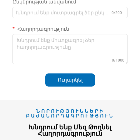
Ընկերության անվանում
0/200
Հաղորդագրություն
0/1000
Ուղարկել
ՆՈՐՈՒԹՅՈՒՆՆԵՐԻ
ԲԱԺԱՆՈՐԴԱԳՐՈՒԹՅՈՒՆ
Խնդրում Ենք Մեզ Թողնել
Հաղորդագրություն