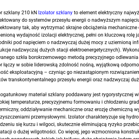
or szklany 210 kN
Izolator szklany
to element elektryczny najwyż
ektowany do systemów przesyłu energii o nadwyższym napięci
ektowany tak, aby wytrzymać skrajne obciążenia mechaniczne 
enioną wydajność izolacji elektrycznej, pełni on kluczową rolę j
dniki pod napięciem o nadzwyczaj dużej mocy z uziemioną inf
ukcje nadzwyczaj dużych stacji elektroenergetycznych). Wyk
wanego szkła borokrzemowego metodą precyzyjnego odlewania o
or łączy w sobie liderowską zdolność nośną, wyjątkową odporn
ność eksploatacyjną – czyniąc go niezastąpionym rozwiązaniem 
tów transkontynentalnego przesyłu energii oraz nadzwyczaj duż
gatunkowy materiał szklany poddawany jest rygorystycznej wi
kiej temperaturze, precyzyjnemu formowaniu i chłodzeniu gra
termiczny, oddziaływanie mechaniczne oraz erozję chemiczną 
zyszczeniami przemysłowymi. Izolator charakteryzuje się hyd
zeniu się kurzu i wilgoci, skutecznie eliminującą ryzyko prze
atacji o dużej wilgotności. Co więcej, jego wzmocniona konstru