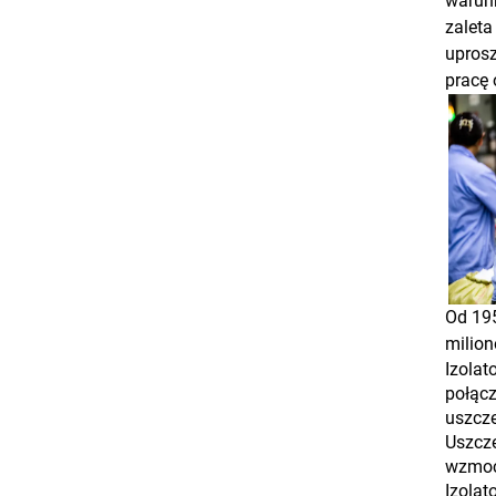
warunk
zaleta
uprosz
pracę 
Od 195
milion
Izolat
połąc
uszcze
Uszcze
wzmocn
Izolat