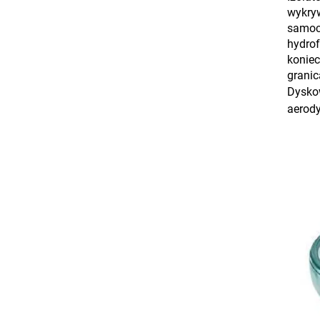
wykryw
samocz
hydrof
koniec
granic
Dyskow
aerod