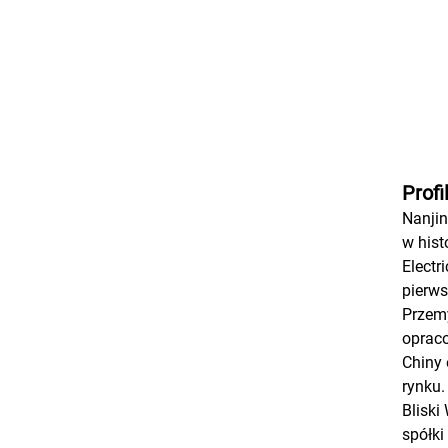
Profi
Nanjin
w hist
Electr
pierws
Przemy
oprac
Chiny 
rynku.
Bliski
spółki