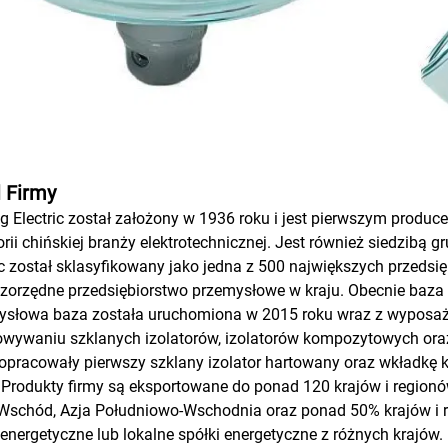
l Firmy
g Electric został założony w 1936 roku i jest pierwszym pro
orii chińskiej branży elektrotechnicznej. Jest również siedzibą 
ic został sklasyfikowany jako jedna z 500 największych przeds
zorzędne przedsiębiorstwo przemysłowe w kraju. Obecnie baza 
słowa baza została uruchomiona w 2015 roku wraz z wyposażeni
owywaniu szklanych izolatorów, izolatorów kompozytowych ora
opracowały pierwszy szklany izolator hartowany oraz wkładkę
 Produkty firmy są eksportowane do ponad 120 krajów i regionów
 Wschód, Azja Południowo-Wschodnia oraz ponad 50% krajów i 
 energetyczne lub lokalne spółki energetyczne z różnych krajów.