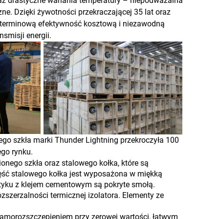
raz drastyczne wahania temperatury – niepodważalna
ne. Dzięki żywotności przekraczającej 35 lat oraz
goterminową efektywność kosztową i niezawodną
smisji energii.
go szkła marki Thunder Lightning przekroczyła 100
ego rynku.
ionego szkła oraz stalowego kołka, które są
ść stalowego kołka jest wyposażona w miękką
styku z klejem cementowym są pokryte smołą.
szerzalności termicznej izolatora. Elementy ze
 samorozszczepieniem przy zerowej wartości, łatwym