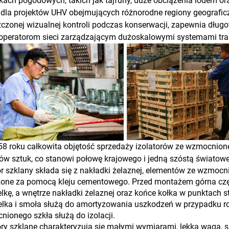
ach pogodowych, takich jak tajfuny, duże obciążenia lodem o
 dla projektów UHV obejmujących różnorodne regiony geograficz
czonej wizualnej kontroli podczas konserwacji, zapewnia dłu
operatorom sieci zarządzającym dużoskalowymi systemami tran
8 roku całkowita objętość sprzedaży izolatorów ze wzmocnione
ów sztuk, co stanowi połowę krajowego i jedną szóstą światow
or szklany składa się z nakładki żelaznej, elementów ze wzmocn
zone za pomocą kleju cementowego. Przed montażem górna czę
lkę, a wnętrze nakładki żelaznej oraz końce kołka w punktach 
lka i smoła służą do amortyzowania uszkodzeń w przypadku roz
ionego szkła służą do izolacji.
ory szklane charakteryzują się małymi wymiarami, lekką wagą,