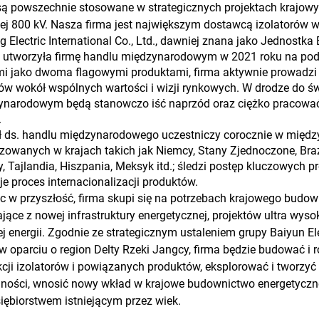
są powszechnie stosowane w strategicznych projektach krajow
j 800 kV. Nasza firma jest największym dostawcą izolatorów w 
g Electric International Co., Ltd., dawniej znana jako Jednost
 utworzyła firmę handlu międzynarodowym w 2021 roku na podsta
mi jako dwoma flagowymi produktami, firma aktywnie prowadzi
w wokół wspólnych wartości i wizji rynkowych. W drodze do św
narodowym będą stanowczo iść naprzód oraz ciężko pracować d
.
ł ds. handlu międzynarodowego uczestniczy corocznie w międ
zowanych w krajach takich jak Niemcy, Stany Zjednoczone, Brazyl
ny, Tajlandia, Hiszpania, Meksyk itd.; śledzi postęp kluczowych 
e proces internacionalizacji produktów.
c w przyszłość, firma skupi się na potrzebach krajowego budo
jące z nowej infrastruktury energetycznej, projektów ultra wysok
ej energii. Zgodnie ze strategicznym ustaleniem grupy Baiyun El
w oparciu o region Delty Rzeki Jangcy, firma będzie budować i 
cji izolatorów i powiązanych produktów, eksplorować i tworzy
lności, wnosić nowy wkład w krajowe budownictwo energetyczne 
iębiorstwem istniejącym przez wiek.