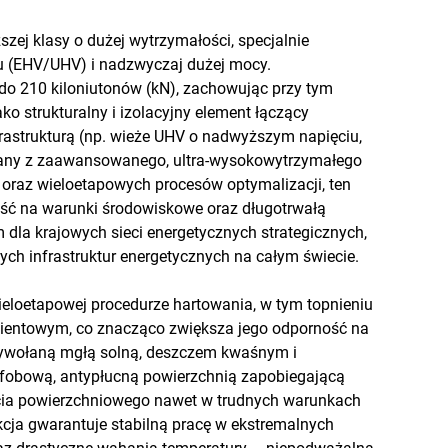
szej klasy o dużej wytrzymałości, specjalnie
u (EHV/UHV) i nadzwyczaj dużej mocy.
do 210 kiloniutonów (kN), zachowując przy tym
ako strukturalny i izolacyjny element łączący
rastrukturą (np. wieże UHV o nadwyższym napięciu,
onany z zaawansowanego, ultra-wysokowytrzymałego
raz wieloetapowych procesów optymalizacji, ten
ość na warunki środowiskowe oraz długotrwałą
dla krajowych sieci energetycznych strategicznych,
ych infrastruktur energetycznych na całym świecie.
eloetapowej procedurze hartowania, w tym topnieniu
dientowym, co znacząco zwiększa jego odporność na
wywołaną mgłą solną, deszczem kwaśnym i
rofobową, antypłucną powierzchnią zapobiegającą
bicia powierzchniowego nawet w trudnych warunkach
kcja gwarantuje stabilną pracę w ekstremalnych