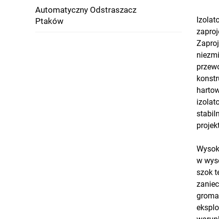
Automatyczny Odstraszacz
Izolat
Ptaków
zaproj
Zaproj
niezmi
przewo
konstr
harto
izolat
stabil
projek
Wysoko
w wyso
szok 
zaniec
gromad
eksplo