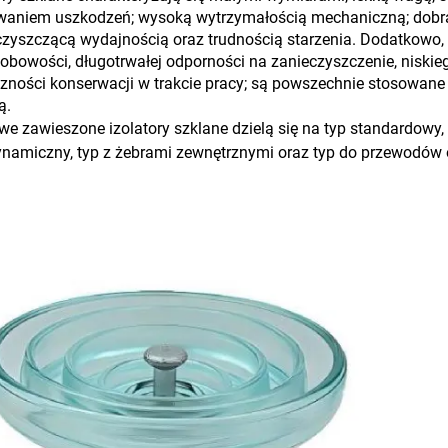
aniem uszkodzeń; wysoką wytrzymałością mechaniczną; dobrą 
yszczącą wydajnością oraz trudnością starzenia. Dodatkowo, 
obowości, długotrwałej odporności na zanieczyszczenie, niskie
zności konserwacji w trakcie pracy; są powszechnie stosowane
ą.
e zawieszone izolatory szklane dzielą się na typ standardowy, t
ynamiczny, typ z żebrami zewnętrznymi oraz typ do przewodó