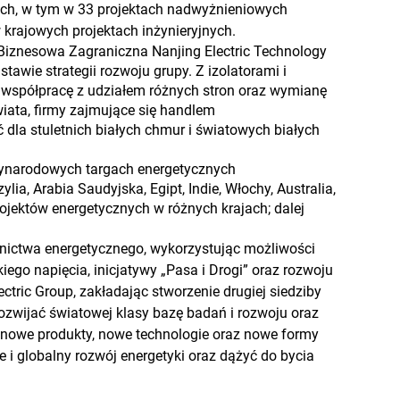
ych, w tym w 33 projektach nadwyżnieniowych
krajowych projektach inżynieryjnych.
ka Biznesowa Zagraniczna Nanjing Electric Technology
wie strategii rozwoju grupy. Z izolatorami i
 współpracę z udziałem różnych stron oraz wymianę
iata, firmy zajmujące się handlem
la stuletnich białych chmur i światowych białych
zynarodowych targach energetycznych
ia, Arabia Saudyjska, Egipt, Indie, Włochy, Australia,
projektów energetycznych w różnych krajach; dalej
wnictwa energetycznego, wykorzystując możliwości
iego napięcia, inicjatywy „Pasa i Drogi” oraz rozwoju
ectric Group, zakładając stworzenie drugiej siedziby
rozwijać światowej klasy bazę badań i rozwoju oraz
ć nowe produkty, nowe technologie oraz nowe formy
i globalny rozwój energetyki oraz dążyć do bycia