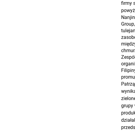
firmy 
powyże
Nanjin
Group,
tuleja
zasobó
między
chmur
Zespó
organi
Filipi
promuj
Patrzą
wynika
zielon
grupy 
produk
działa
przeds