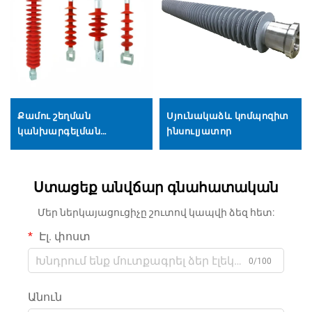
Քամու շեղման
Սյունակաձև կոմպոզիտ
կանխարգելման
ինսուլյատոր
կոմպոզիտ ինսուլյատոր
Ստացեք անվճար գնահատական
Մեր ներկայացուցիչը շուտով կապվի ձեզ հետ:
Էլ. փոստ
0/100
Անուն