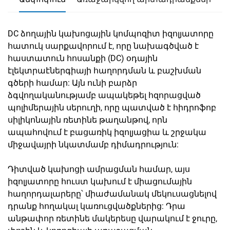
DC ձողային կախոցային կոմպոզիտ իզոլյատորը
հատուկ սարքավորում է, որը նախագծված է
հաստատուն հոսանքի (DC) օդային
էլեկտրաէներգիայի հաղորդման և բաշխման
գծերի համար: Այն ունի բարձր
ձգվողականությամբ ապակեթել հզորացված
պոլիմերային սերուղի, որը պատված է հիդրոֆոբ
սիլիկոնային ռետինե թաղանթով, որն
ապահովում է բացառիկ իզոլյացիա և շրջակա
միջավայրի նկատմամբ դիմադրություն:
Դիտված կախոցի ամրացման համար, այս
իզոլյատորը հուստ կախում է միացումային
հաղորդալարերը՝ միաժամանակ մեկուսացնելով
դրանք հողակալ կառուցվածքներից: Դրա
անթափոր ռետինե մակերեսը վարակում է ջուրը,