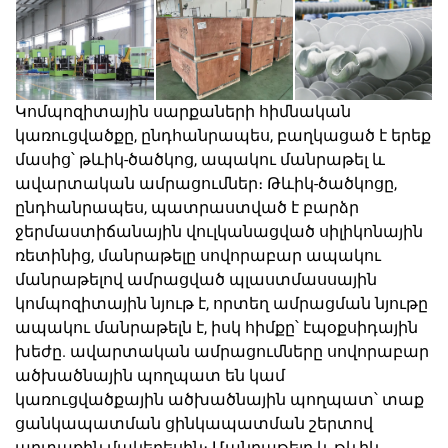
Կոմպոզիտային սարքաների հիմնական
կառուցվածքը, ընդհանրապես, բաղկացած է երեք
մասից՝ թևիկ-ծածկոց, ապակու մանրաթել և
ավարտական ամրացումներ։ Թևիկ-ծածկոցը,
ընդհանրապես, պատրաստված է բարձր
ջերմաստիճանային վուլկանացված սիլիկոնային
ռետինից, մանրաթելը սովորաբար ապակու
մանրաթելով ամրացված պլաստմասսային
կոմպոզիտային նյութ է, որտեղ ամրացման նյութը
ապակու մանրաթելն է, իսկ հիմքը՝ էպօքսիդային
խեժը. ավարտական ամրացումները սովորաբար
ածխածնային պողպատ են կամ
կառուցվածքային ածխածնային պողպատ՝ տաք
ցանկապատման ցինկապատման շերտով
արտաքին մակերեսին։ Մանրաթելը և թևիկ-