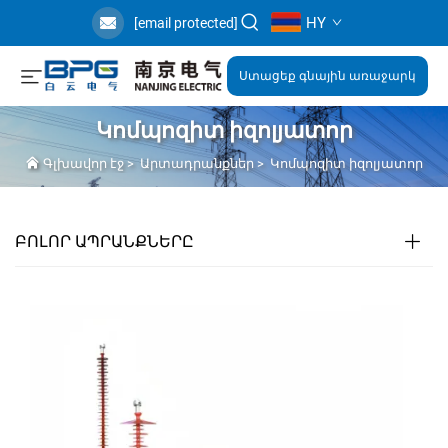
HY
[email protected]
Ստացեք գնային առաջարկ
Կոմպոզիտ իզոլյատոր
Գլխավոր էջ
>
Արտադրանքներ
>
Կոմպոզիտ իզոլյատոր
ԲՈԼՈՐ ԱՊՐԱՆՔՆԵՐԸ