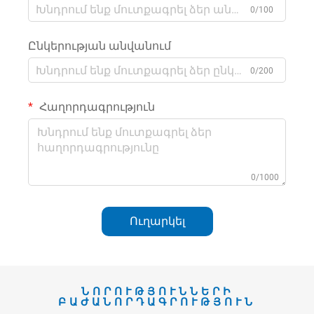
0/100
Ընկերության անվանում
0/200
Հաղորդագրություն
0/1000
Ուղարկել
ՆՈՐՈՒԹՅՈՒՆՆԵՐԻ
ԲԱԺԱՆՈՐԴԱԳՐՈՒԹՅՈՒՆ