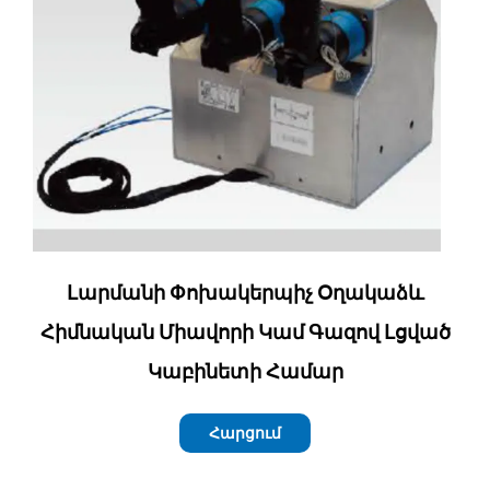
Լարմանի Փոխակերպիչ Օղակաձև
Հիմնական Միավորի Կամ Գազով Լցված
Կաբինետի Համար
Հարցում