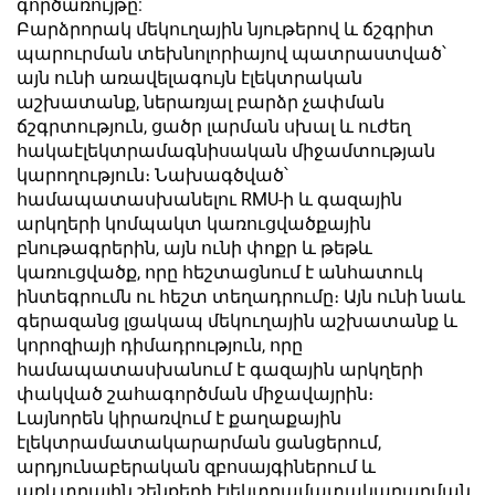
գործառույթը:
Բարձրորակ մեկուղային նյութերով և ճշգրիտ
պարուրման տեխնոլորիայով պատրաստված՝
այն ունի առավելագույն էլեկտրական
աշխատանք, ներառյալ բարձր չափման
ճշգրտություն, ցածր լարման սխալ և ուժեղ
հակաէլեկտրամագնիսական միջամտության
կարողություն։ Նախագծված՝
համապատասխանելու RMU-ի և գազային
արկղերի կոմպակտ կառուցվածքային
բնութագրերին, այն ունի փոքր և թեթև
կառուցվածք, որը հեշտացնում է անհատուկ
ինտեգրումն ու հեշտ տեղադրումը։ Այն ունի նաև
գերազանց լցակապ մեկուղային աշխատանք և
կորոզիայի դիմադրություն, որը
համապատասխանում է գազային արկղերի
փակված շահագործման միջավայրին։
Լայնորեն կիրառվում է քաղաքային
էլեկտրամատակարարման ցանցերում,
արդյունաբերական զբոսայգիներում և
առևտրային շենքերի էլեկտրամատակարարման