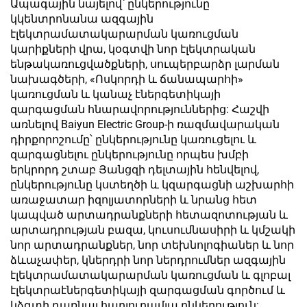
Ապագային նայելով՝ ընկերությունը
կկենտրոնանա ազգային
էլեկտրամատակարարման կառուցման
կարիքների վրա, կօգտվի նոր էլեկտրական
ենթակառուցվածքների, սուպերբարձր լարման
նախագծերի, «Ոսկորդի և ճանապարհի»
կառուցման և կանաչ էներգետիկայի
զարգացման հնարավորություններից: Հաշվի
առնելով Baiyun Electric Group-ի ռազմավարական
դիրքորոշումը՝ ընկերությունը կառուցելու և
զարգացնելու ընկերությունը որպես խմբի
երկրորդ շտաբ Յանցզի դելտային հենվելով,
ընկերությունը կստեղծի և կզարգացնի աշխարհի
առաջատար իզոլյատորների և նրանց հետ
կապված արտադրանքների հետազոտության և
արտադրության բազա, կուսումնասիրի և կմշակի
նոր արտադրանքներ, նոր տեխնոլոգիաներ և նոր
ձևաչափեր, կներդրի նոր ներդրումներ ազգային
էլեկտրամատակարարման կառուցման և գլոբալ
էլեկտրաէներգետիկայի զարգացման գործում և
կձգտի դառնալ հարյուրամյա ընկերություն: