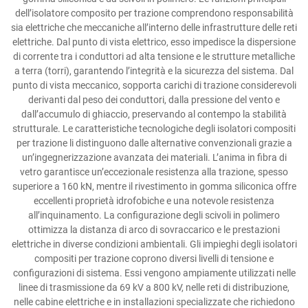
dell’isolatore composito per trazione comprendono responsabilità
sia elettriche che meccaniche all’interno delle infrastrutture delle reti
elettriche. Dal punto di vista elettrico, esso impedisce la dispersione
di corrente tra i conduttori ad alta tensione e le strutture metalliche
a terra (torri), garantendo l’integrità e la sicurezza del sistema. Dal
punto di vista meccanico, sopporta carichi di trazione considerevoli
derivanti dal peso dei conduttori, dalla pressione del vento e
dall’accumulo di ghiaccio, preservando al contempo la stabilità
strutturale. Le caratteristiche tecnologiche degli isolatori compositi
per trazione li distinguono dalle alternative convenzionali grazie a
un’ingegnerizzazione avanzata dei materiali. L’anima in fibra di
vetro garantisce un’eccezionale resistenza alla trazione, spesso
superiore a 160 kN, mentre il rivestimento in gomma siliconica offre
eccellenti proprietà idrofobiche e una notevole resistenza
all’inquinamento. La configurazione degli scivoli in polimero
ottimizza la distanza di arco di sovraccarico e le prestazioni
elettriche in diverse condizioni ambientali. Gli impieghi degli isolatori
compositi per trazione coprono diversi livelli di tensione e
configurazioni di sistema. Essi vengono ampiamente utilizzati nelle
linee di trasmissione da 69 kV a 800 kV, nelle reti di distribuzione,
nelle cabine elettriche e in installazioni specializzate che richiedono