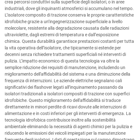
crea percorsi conduttivi sulla superficie degli isolatori, o in aree
industriali, dove gli inquinanti atmosferici si accumulano nel tempo.
L’isolatore composito di trazione conserva le proprie caratteristiche
idrofobiche grazie a un’ingegnerizzazione superficiale a livello
molecolare, resistente alla degradazione causata dalle radiazioni
ultraviolette, dagli estremi di temperatura e dall’esposizione
chimica. Questa durabilità garantisce prestazioni costanti per tutta
la vita operativa dell’isolatore, che tipicamente si estende per
decenni senza richiedere trattamenti superficiali né interventi di
pulizia. L’impatto economico di questa tecnologia va oltre la
semplice riduzione dei requisiti di manutenzione, includendo un
miglioramento dell'affidabilità del sistema e una diminuzione della
frequenza di interruzioni. Le aziende elettriche segnalano cali
significativi dei flashover legati all’inquinamento passando da
isolatori tradizionali a isolatori compositi di trazione con superfici
idrofobiche. Questo miglioramento dell'affidabilità si traduce
direttamente in minori perdite di ricavi dovute alle interruzioni di
alimentazione e in costi inferiori per gli interventi di emergenza. La
tecnologia idrofobica contribuisce inoltre alla sostenibilità
ambientale eliminando la necessità di agenti chimici per la pulizia e
riducendo le emissioni dei veicoli impiegati per la manutenzione
frequente degli isolatori. I dati di prestazione sul campo dimostrano