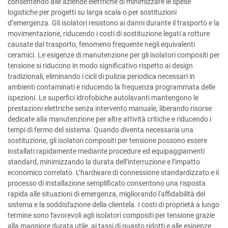
consentendo alle aziende elettriche di minimizzare le spese
logistiche per progetti su larga scala o per sostituzioni
d’emergenza. Gli isolatori resistono ai danni durante il trasporto e la
movimentazione, riducendo i costi di sostituzione legati a rotture
causate dal trasporto, fenomeno frequente negli equivalenti
ceramici. Le esigenze di manutenzione per gli isolatori compositi per
tensione si riducono in modo significativo rispetto ai design
tradizionali, eliminando i cicli di pulizia periodica necessari in
ambienti contaminati e riducendo la frequenza programmata delle
ispezioni. Le superfici idrofobiche autolavanti mantengono le
prestazioni elettriche senza intervento manuale, liberando risorse
dedicate alla manutenzione per altre attività critiche e riducendo i
tempi di fermo del sistema. Quando diventa necessaria una
sostituzione, gli isolatori compositi per tensione possono essere
installati rapidamente mediante procedure ed equipaggiamenti
standard, minimizzando la durata dell’interruzione e l’impatto
economico correlato. L’hardware di connessione standardizzato e il
processo di installazione semplificato consentono una risposta
rapida alle situazioni di emergenza, migliorando l'affidabilità del
sistema e la soddisfazione della clientela. I costi di proprietà a lungo
termine sono favorevoli agli isolatori compositi per tensione grazie
alla maggiore durata utile, ai tassi di guasto ridotti e alle esigenze