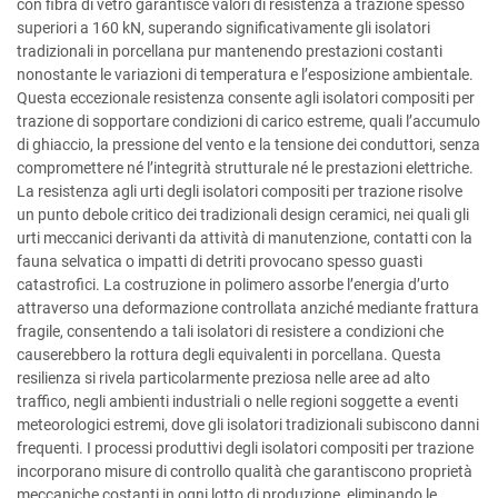
con fibra di vetro garantisce valori di resistenza a trazione spesso
superiori a 160 kN, superando significativamente gli isolatori
tradizionali in porcellana pur mantenendo prestazioni costanti
nonostante le variazioni di temperatura e l’esposizione ambientale.
Questa eccezionale resistenza consente agli isolatori compositi per
trazione di sopportare condizioni di carico estreme, quali l’accumulo
di ghiaccio, la pressione del vento e la tensione dei conduttori, senza
compromettere né l’integrità strutturale né le prestazioni elettriche.
La resistenza agli urti degli isolatori compositi per trazione risolve
un punto debole critico dei tradizionali design ceramici, nei quali gli
urti meccanici derivanti da attività di manutenzione, contatti con la
fauna selvatica o impatti di detriti provocano spesso guasti
catastrofici. La costruzione in polimero assorbe l’energia d’urto
attraverso una deformazione controllata anziché mediante frattura
fragile, consentendo a tali isolatori di resistere a condizioni che
causerebbero la rottura degli equivalenti in porcellana. Questa
resilienza si rivela particolarmente preziosa nelle aree ad alto
traffico, negli ambienti industriali o nelle regioni soggette a eventi
meteorologici estremi, dove gli isolatori tradizionali subiscono danni
frequenti. I processi produttivi degli isolatori compositi per trazione
incorporano misure di controllo qualità che garantiscono proprietà
meccaniche costanti in ogni lotto di produzione, eliminando le