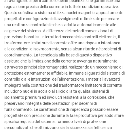
all'avanguardia per il controllo dell'impedenza, che garantisce una
regolazione precisa della corrente in tutte le condizioni operative.
Questo sofisticato sistema utilizza nuclei magnetici appositamente
progettati e configurazioni di avvolgimenti ottimizzate per creare
una reattanza controllabile che si adatta automaticamente alle
esigenze del sistema. A differenza dei metodi convenzionali di
protezione basati su interruttori meccanici o controlli elettronici, il
trasformatore limitatore di corrente offre una risposta istantanea
alle condizioni di sovracorrente, senza alcun ritardo né problemi di
coordinamento. La tecnologia alla base di questo dispositivo
assicura che la limitazione della corrente avvenga naturalmente
attraverso principi elettromagnetici, realizzando un meccanismo di
protezione estremamente affidabile, immune ai guasti del sistema di
controllo o alle interruzioni dell'alimentazione. I materiali avanzati
impiegati nella costruzione del trasformatore limitatore di corrente
includono nuclei in acciaio al silicio di alta qualità, sistemi di
isolamento premium ed involucri resistenti alla corrosione, che
preservano l'integrità delle prestazioni per decenni di
funzionamento. Le caratteristiche di impedenza possono essere
progettate con precisione durante la fase produttiva per soddisfare
specifici requisiti del sistema, fornendo livelli di protezione
personalizzati che ottimizzano sia la sicurezza sia l'efficienza