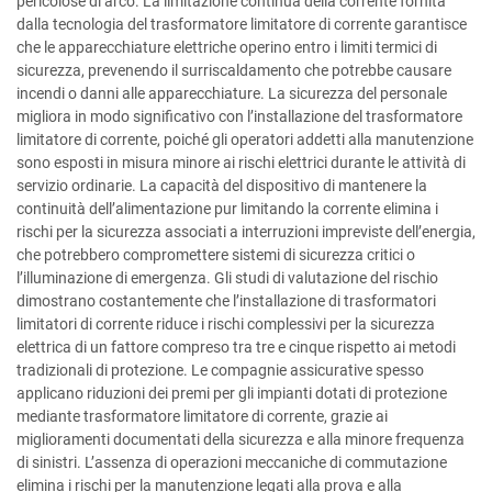
pericolose di arco. La limitazione continua della corrente fornita
dalla tecnologia del trasformatore limitatore di corrente garantisce
che le apparecchiature elettriche operino entro i limiti termici di
sicurezza, prevenendo il surriscaldamento che potrebbe causare
incendi o danni alle apparecchiature. La sicurezza del personale
migliora in modo significativo con l’installazione del trasformatore
limitatore di corrente, poiché gli operatori addetti alla manutenzione
sono esposti in misura minore ai rischi elettrici durante le attività di
servizio ordinarie. La capacità del dispositivo di mantenere la
continuità dell’alimentazione pur limitando la corrente elimina i
rischi per la sicurezza associati a interruzioni impreviste dell’energia,
che potrebbero compromettere sistemi di sicurezza critici o
l’illuminazione di emergenza. Gli studi di valutazione del rischio
dimostrano costantemente che l’installazione di trasformatori
limitatori di corrente riduce i rischi complessivi per la sicurezza
elettrica di un fattore compreso tra tre e cinque rispetto ai metodi
tradizionali di protezione. Le compagnie assicurative spesso
applicano riduzioni dei premi per gli impianti dotati di protezione
mediante trasformatore limitatore di corrente, grazie ai
miglioramenti documentati della sicurezza e alla minore frequenza
di sinistri. L’assenza di operazioni meccaniche di commutazione
elimina i rischi per la manutenzione legati alla prova e alla