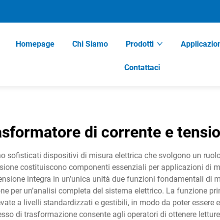
Homepage
Chi Siamo
Prodotti
Applicazio
Contattaci
asformatore di corrente e tensi
o sofisticati dispositivi di misura elettrica che svolgono un ruol
ecisione costituiscono componenti essenziali per applicazioni di 
 e tensione integra in un’unica unità due funzioni fondamentali 
one per un’analisi completa del sistema elettrico. La funzione pri
levate a livelli standardizzati e gestibili, in modo da poter essere 
so di trasformazione consente agli operatori di ottenere letture 