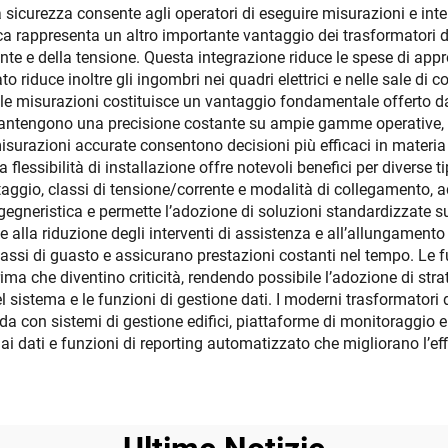
a sicurezza consente agli operatori di eseguire misurazioni e in
ca rappresenta un altro importante vantaggio dei trasformatori d
rente e della tensione. Questa integrazione riduce le spese di app
o riduce inoltre gli ingombri nei quadri elettrici e nelle sale di 
elle misurazioni costituisce un vantaggio fondamentale offerto dai
i mantengono una precisione costante su ampie gamme operative, ga
misurazioni accurate consentono decisioni più efficaci in materia 
 flessibilità di installazione offre notevoli benefici per diverse ti
ggio, classi di tensione/corrente e modalità di collegamento, ad
ngegneristica e permette l’adozione di soluzioni standardizzate 
 alla riduzione degli interventi di assistenza e all’allungamento 
assi di guasto e assicurano prestazioni costanti nel tempo. Le 
ma che diventino criticità, rendendo possibile l’adozione di stra
 sistema e le funzioni di gestione dati. I moderni trasformatori 
a con sistemi di gestione edifici, piattaforme di monitoraggio 
ai dati e funzioni di reporting automatizzato che migliorano l’ef