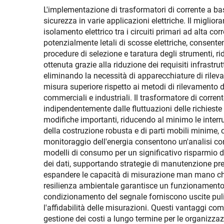
L'implementazione di trasformatori di corrente a bas
sicurezza in varie applicazioni elettriche. Il migli
isolamento elettrico tra i circuiti primari ad alta c
potenzialmente letali di scosse elettriche, consent
procedure di selezione e taratura degli strumenti, r
ottenuta grazie alla riduzione dei requisiti infrastru
eliminando la necessità di apparecchiature di rilevam
misura superiore rispetto ai metodi di rilevamento d
commerciali e industriali. Il trasformatore di corren
indipendentemente dalle fluttuazioni delle richieste e
modifiche importanti, riducendo al minimo le interr
della costruzione robusta e di parti mobili minime, 
monitoraggio dell'energia consentono un'analisi compl
modelli di consumo per un significativo risparmio di 
dei dati, supportando strategie di manutenzione pred
espandere le capacità di misurazione man mano che i
resilienza ambientale garantisce un funzionamento co
condizionamento del segnale forniscono uscite pulite
l'affidabilità delle misurazioni. Questi vantaggi com
gestione dei costi a lungo termine per le organizza