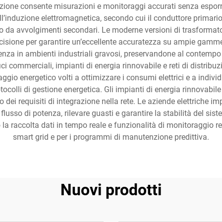
azione consente misurazioni e monitoraggi accurati senza esporre 
l’induzione elettromagnetica, secondo cui il conduttore primario
o da avvolgimenti secondari. Le moderne versioni di trasformator
cisione per garantire un’eccellente accuratezza su ampie gamme 
tenza in ambienti industriali gravosi, preservandone al contempo 
ici commerciali, impianti di energia rinnovabile e reti di distribuzio
ggio energetico volti a ottimizzare i consumi elettrici e a indivi
protocolli di gestione energetica. Gli impianti di energia rinnova
tto dei requisiti di integrazione nella rete. Le aziende elettriche
l flusso di potenza, rilevare guasti e garantire la stabilità del sis
 la raccolta dati in tempo reale e funzionalità di monitoraggio r
smart grid e per i programmi di manutenzione predittiva.
Nuovi prodotti