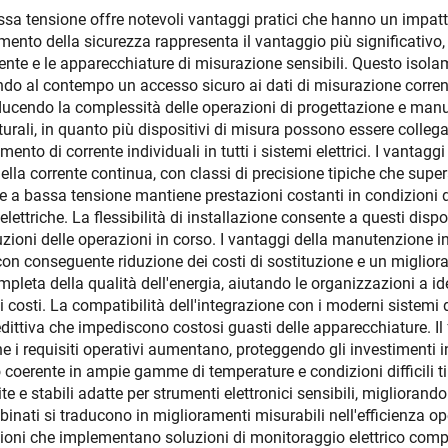
sa tensione offre notevoli vantaggi pratici che hanno un impatto 
oramento della sicurezza rappresenta il vantaggio più significativ
orrente e le apparecchiature di misurazione sensibili. Questo isola
endo al contempo un accesso sicuro ai dati di misurazione corrent
iducendo la complessità delle operazioni di progettazione e manut
tturali, in quanto più dispositivi di misura possono essere collega
ento di corrente individuali in tutti i sistemi elettrici. I vantag
ella corrente continua, con classi di precisione tipiche che super
te a bassa tensione mantiene prestazioni costanti in condizioni d
lettriche. La flessibilità di installazione consente a questi disposi
uzioni delle operazioni in corso. I vantaggi della manutenzione 
con conseguente riduzione dei costi di sostituzione e un migliora
eta della qualità dell'energia, aiutando le organizzazioni a iden
costi. La compatibilità dell'integrazione con i moderni sistemi di
ittiva che impediscono costosi guasti delle apparecchiature. Il f
 requisiti operativi aumentano, proteggendo gli investimenti in
erente in ampie gamme di temperature e condizioni difficili tipi
 e stabili adatte per strumenti elettronici sensibili, migliorand
binati si traducono in miglioramenti misurabili nell'efficienza op
zioni che implementano soluzioni di monitoraggio elettrico comp