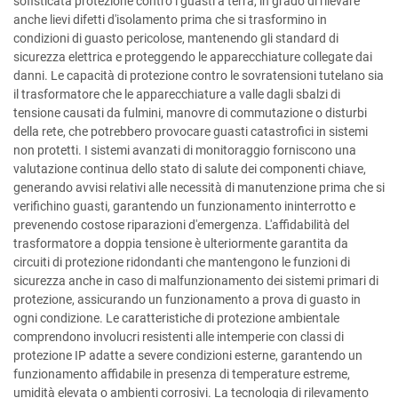
sofisticata protezione contro i guasti a terra, in grado di rilevare
anche lievi difetti d'isolamento prima che si trasformino in
condizioni di guasto pericolose, mantenendo gli standard di
sicurezza elettrica e proteggendo le apparecchiature collegate dai
danni. Le capacità di protezione contro le sovratensioni tutelano sia
il trasformatore che le apparecchiature a valle dagli sbalzi di
tensione causati da fulmini, manovre di commutazione o disturbi
della rete, che potrebbero provocare guasti catastrofici in sistemi
non protetti. I sistemi avanzati di monitoraggio forniscono una
valutazione continua dello stato di salute dei componenti chiave,
generando avvisi relativi alle necessità di manutenzione prima che si
verifichino guasti, garantendo un funzionamento ininterrotto e
prevenendo costose riparazioni d'emergenza. L'affidabilità del
trasformatore a doppia tensione è ulteriormente garantita da
circuiti di protezione ridondanti che mantengono le funzioni di
sicurezza anche in caso di malfunzionamento dei sistemi primari di
protezione, assicurando un funzionamento a prova di guasto in
ogni condizione. Le caratteristiche di protezione ambientale
comprendono involucri resistenti alle intemperie con classi di
protezione IP adatte a severe condizioni esterne, garantendo un
funzionamento affidabile in presenza di temperature estreme,
umidità elevata o ambienti corrosivi. La tecnologia di rilevamento