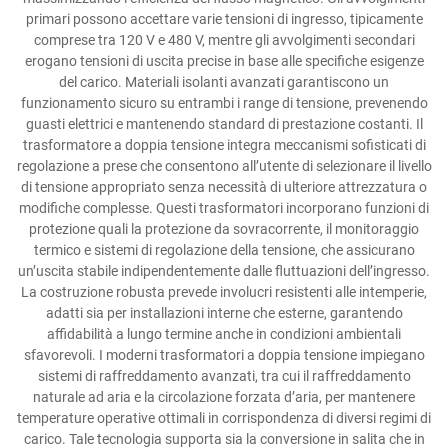
primari possono accettare varie tensioni di ingresso, tipicamente
comprese tra 120 V e 480 V, mentre gli avvolgimenti secondari
erogano tensioni di uscita precise in base alle specifiche esigenze
del carico. Materiali isolanti avanzati garantiscono un
funzionamento sicuro su entrambi i range di tensione, prevenendo
guasti elettrici e mantenendo standard di prestazione costanti. Il
trasformatore a doppia tensione integra meccanismi sofisticati di
regolazione a prese che consentono all’utente di selezionare il livello
di tensione appropriato senza necessità di ulteriore attrezzatura o
modifiche complesse. Questi trasformatori incorporano funzioni di
protezione quali la protezione da sovracorrente, il monitoraggio
termico e sistemi di regolazione della tensione, che assicurano
un’uscita stabile indipendentemente dalle fluttuazioni dell’ingresso.
La costruzione robusta prevede involucri resistenti alle intemperie,
adatti sia per installazioni interne che esterne, garantendo
affidabilità a lungo termine anche in condizioni ambientali
sfavorevoli. I moderni trasformatori a doppia tensione impiegano
sistemi di raffreddamento avanzati, tra cui il raffreddamento
naturale ad aria e la circolazione forzata d’aria, per mantenere
temperature operative ottimali in corrispondenza di diversi regimi di
carico. Tale tecnologia supporta sia la conversione in salita che in