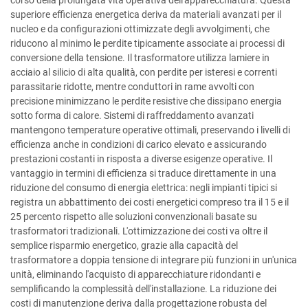
corso della prolungata vita operativa dell'apparecchiatura. Questa
superiore efficienza energetica deriva da materiali avanzati per il
nucleo e da configurazioni ottimizzate degli avvolgimenti, che
riducono al minimo le perdite tipicamente associate ai processi di
conversione della tensione. Il trasformatore utilizza lamiere in
acciaio al silicio di alta qualità, con perdite per isteresi e correnti
parassitarie ridotte, mentre conduttori in rame avvolti con
precisione minimizzano le perdite resistive che dissipano energia
sotto forma di calore. Sistemi di raffreddamento avanzati
mantengono temperature operative ottimali, preservando i livelli di
efficienza anche in condizioni di carico elevato e assicurando
prestazioni costanti in risposta a diverse esigenze operative. Il
vantaggio in termini di efficienza si traduce direttamente in una
riduzione del consumo di energia elettrica: negli impianti tipici si
registra un abbattimento dei costi energetici compreso tra il 15 e il
25 percento rispetto alle soluzioni convenzionali basate su
trasformatori tradizionali. L'ottimizzazione dei costi va oltre il
semplice risparmio energetico, grazie alla capacità del
trasformatore a doppia tensione di integrare più funzioni in un'unica
unità, eliminando l'acquisto di apparecchiature ridondanti e
semplificando la complessità dell'installazione. La riduzione dei
costi di manutenzione deriva dalla progettazione robusta del