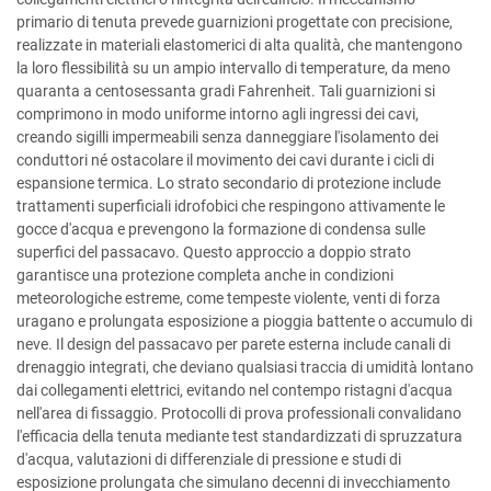
primario di tenuta prevede guarnizioni progettate con precisione,
realizzate in materiali elastomerici di alta qualità, che mantengono
la loro flessibilità su un ampio intervallo di temperature, da meno
quaranta a centosessanta gradi Fahrenheit. Tali guarnizioni si
comprimono in modo uniforme intorno agli ingressi dei cavi,
creando sigilli impermeabili senza danneggiare l'isolamento dei
conduttori né ostacolare il movimento dei cavi durante i cicli di
espansione termica. Lo strato secondario di protezione include
trattamenti superficiali idrofobici che respingono attivamente le
gocce d'acqua e prevengono la formazione di condensa sulle
superfici del passacavo. Questo approccio a doppio strato
garantisce una protezione completa anche in condizioni
meteorologiche estreme, come tempeste violente, venti di forza
uragano e prolungata esposizione a pioggia battente o accumulo di
neve. Il design del passacavo per parete esterna include canali di
drenaggio integrati, che deviano qualsiasi traccia di umidità lontano
dai collegamenti elettrici, evitando nel contempo ristagni d'acqua
nell'area di fissaggio. Protocolli di prova professionali convalidano
l'efficacia della tenuta mediante test standardizzati di spruzzatura
d'acqua, valutazioni di differenziale di pressione e studi di
esposizione prolungata che simulano decenni di invecchiamento