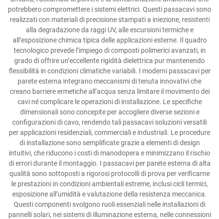
potrebbero compromettere i sistemi elettrici. Questi passacavi sono
realizzati con materiali di precisione stampati a iniezione, resistenti
alla degradazione da raggi UV, alle escursioni termiche e
all’esposizione chimica tipica delle applicazioni esterne. Il quadro
tecnologico prevede l’impiego di composti polimerici avanzati, in
grado di offrire un’eccellente rigidità dielettrica pur mantenendo
flessibilità in condizioni climatiche variabili. I moderni passacavi per
parete esterna integrano meccanismi di tenuta innovativi che
creano barriere ermetiche all’acqua senza limitare il movimento dei
cavi né complicare le operazioni di installazione. Le specifiche
dimensionali sono concepite per accogliere diverse sezioni e
configurazioni di cavo, rendendo tali passacavi soluzioni versatili
per applicazioni residenziali, commerciali e industriali. Le procedure
di installazione sono semplificate grazie a elementi di design
intuitivi, che riducono i costi di manodopera e minimizzano il rischio
di errori durante il montaggio. I passacavi per parete esterna di alta
qualità sono sottoposti a rigorosi protocolli di prova per verificarne
le prestazioni in condizioni ambientali estreme, inclusi cicli termici,
esposizione all’umidità e valutazione della resistenza meccanica.
Questi componenti svolgono ruoli essenziali nelle installazioni di
pannelli solari, nei sistemi di illuminazione esterna, nelle connessioni