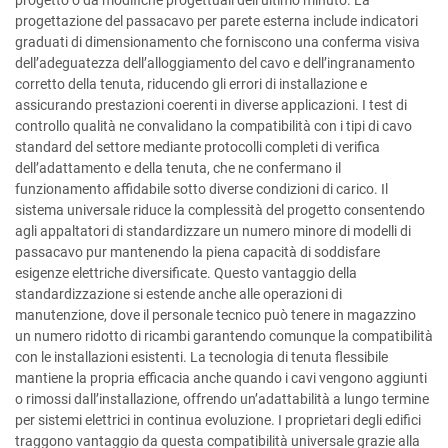
progetto o da modifiche progettuali dell’ultimo minuto. La
progettazione del passacavo per parete esterna include indicatori
graduati di dimensionamento che forniscono una conferma visiva
dell’adeguatezza dell’alloggiamento del cavo e dell’ingranamento
corretto della tenuta, riducendo gli errori di installazione e
assicurando prestazioni coerenti in diverse applicazioni. I test di
controllo qualità ne convalidano la compatibilità con i tipi di cavo
standard del settore mediante protocolli completi di verifica
dell’adattamento e della tenuta, che ne confermano il
funzionamento affidabile sotto diverse condizioni di carico. Il
sistema universale riduce la complessità del progetto consentendo
agli appaltatori di standardizzare un numero minore di modelli di
passacavo pur mantenendo la piena capacità di soddisfare
esigenze elettriche diversificate. Questo vantaggio della
standardizzazione si estende anche alle operazioni di
manutenzione, dove il personale tecnico può tenere in magazzino
un numero ridotto di ricambi garantendo comunque la compatibilità
con le installazioni esistenti. La tecnologia di tenuta flessibile
mantiene la propria efficacia anche quando i cavi vengono aggiunti
o rimossi dall’installazione, offrendo un’adattabilità a lungo termine
per sistemi elettrici in continua evoluzione. I proprietari degli edifici
traggono vantaggio da questa compatibilità universale grazie alla