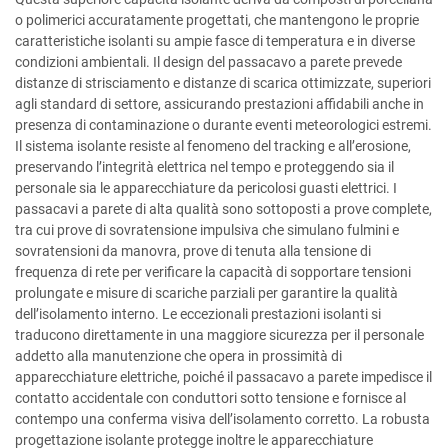
o polimerici accuratamente progettati, che mantengono le proprie
caratteristiche isolanti su ampie fasce di temperatura e in diverse
condizioni ambientali. Il design del passacavo a parete prevede
distanze di strisciamento e distanze di scarica ottimizzate, superiori
agli standard di settore, assicurando prestazioni affidabili anche in
presenza di contaminazione o durante eventi meteorologici estremi.
Il sistema isolante resiste al fenomeno del tracking e all’erosione,
preservando l’integrità elettrica nel tempo e proteggendo sia il
personale sia le apparecchiature da pericolosi guasti elettrici. I
passacavi a parete di alta qualità sono sottoposti a prove complete,
tra cui prove di sovratensione impulsiva che simulano fulmini e
sovratensioni da manovra, prove di tenuta alla tensione di
frequenza di rete per verificare la capacità di sopportare tensioni
prolungate e misure di scariche parziali per garantire la qualità
dell’isolamento interno. Le eccezionali prestazioni isolanti si
traducono direttamente in una maggiore sicurezza per il personale
addetto alla manutenzione che opera in prossimità di
apparecchiature elettriche, poiché il passacavo a parete impedisce il
contatto accidentale con conduttori sotto tensione e fornisce al
contempo una conferma visiva dell’isolamento corretto. La robusta
progettazione isolante protegge inoltre le apparecchiature