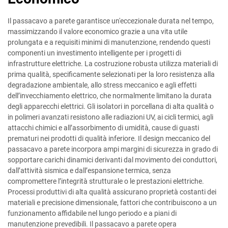
Il passacavo a parete garantisce un'eccezionale durata nel tempo,
massimizzando il valore economico grazie a una vita utile
prolungata e a requisiti minimi di manutenzione, rendendo questi
componenti un investimento intelligente per i progetti di
infrastrutture elettriche. La costruzione robusta utilizza materiali di
prima qualità, specificamente selezionati per la loro resistenza alla
degradazione ambientale, allo stress meccanico e agli effetti
dell’invecchiamento elettrico, che normalmente limitano la durata
degli apparecchi elettrici. Gli isolatori in porcellana di alta qualità o
in polimeri avanzati resistono alle radiazioni UV, ai cicli termici, agli
attacchi chimici e all’assorbimento di umidità, cause di guasti
prematuri nei prodotti di qualità inferiore. Il design meccanico del
passacavo a parete incorpora ampi margini di sicurezza in grado di
sopportare carichi dinamici derivanti dal movimento dei conduttori,
dall’attività sismica e dall’espansione termica, senza
compromettere l’integrità strutturale o le prestazioni elettriche.
Processi produttivi di alta qualità assicurano proprietà costanti dei
materiali e precisione dimensionale, fattori che contribuiscono a un
funzionamento affidabile nel lungo periodo e a piani di
manutenzione prevedibili. Il passacavo a parete opera