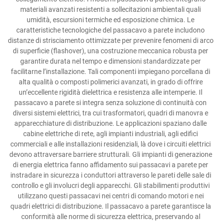
materiali avanzati resistenti a sollecitazioni ambientali quali
umidità, escursioni termiche ed esposizione chimica. Le
caratteristiche tecnologiche del passacavo a parete includono
distanze di strisciamento ottimizzate per prevenire fenomeni di arco
di superficie (flashover), una costruzione meccanica robusta per
garantire durata nel tempo e dimensioni standardizzate per
facilitarne l’installazione. Tali componenti impiegano porcellana di
alta qualità o composti polimerici avanzati, in grado di offrire
un’eccellente rigidità dielettrica e resistenza alle intemperie. Il
passacavo a parete si integra senza soluzione di continuità con
diversi sistemi elettrici, tra cui trasformatori, quadri di manovra e
apparecchiature di distribuzione. Le applicazioni spaziano dalle
cabine elettriche di rete, agli impianti industriali, agli edifici
commerciali e alle installazioni residenziali, là dove i circuiti elettrici
devono attraversare barriere strutturali. Gli impianti di generazione
di energia elettrica fanno affidamento sui passacavi a parete per
instradare in sicurezza i conduttori attraverso le pareti delle sale di
controllo e gli involucri degli apparecchi. Gli stabilimenti produttivi
utilizzano questi passacavi nei centri di comando motori e nei
quadri elettrici di distribuzione. Il passacavo a parete garantisce la
conformità alle norme di sicurezza elettrica, preservando al