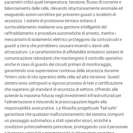
parametri critici quali temperatura, tensione, flusso di corrente e
bilanciamento delle celle, rilevando istantaneamente anomalie ed
eseguendo azioni correttive per prevenire guasti o incidenti di
sicurezza. I sistemi di protezione termica evitano il
surriscaldamento mediante una gestione intelligente del
raffreddamento e procedure automatiche di arresto, mentre i
meccanismi di isolamento elettrico proteggono da cortocircuiti e
guasti a terra che potrebbero causare incendi o danni alle
attrezzature. Le caratteristiche di affidabilità includono sistemi di
comunicazione ridondanti che mantengono il controllo operativo
anche in caso di guasto dei circuiti primari di monitoraggio,
garantendo una supervisione continua della sicurezza durante
l’intero ciclo di vita operativo della cella ad alta tensione. Questi
sistemi sono sottoposti a rigorosi processi di test e certificazione
che superano gli standard di sicurezza di settore, offrendo alle
aziende la massima fiducia negli investimenti infrastrutturali per
l’alimentazione e riducendo le preoccupazioni legate alla
responsabilità assicurativa. La filosofia progettuale "fail-safe"
garantisce che qualsiasi malfunzionamento del sistema comporti
un passaggio automatico a stati operativi sicuri, anziché a
condizioni potenzialmente pericolose, proteggendo così il personale