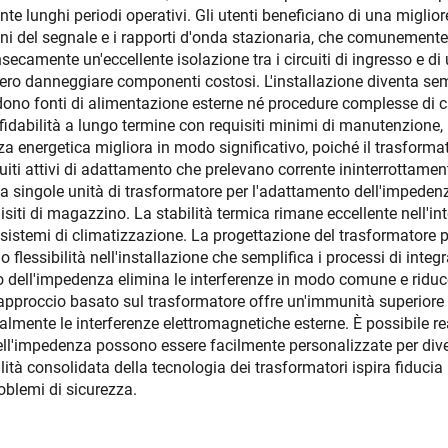
te lunghi periodi operativi. Gli utenti beneficiano di una miglior
oni del segnale e i rapporti d'onda stazionaria, che comunement
secamente un'eccellente isolazione tra i circuiti di ingresso e di
bbero danneggiare componenti costosi. L'installazione diventa se
ono fonti di alimentazione esterne né procedure complesse di cal
dabilità a lungo termine con requisiti minimi di manutenzione, r
enza energetica migliora in modo significativo, poiché il trasfor
uiti attivi di adattamento che prelevano corrente ininterrottame
a singole unità di trasformatore per l'adattamento dell'impedenz
siti di magazzino. La stabilità termica rimane eccellente nell'int
 sistemi di climatizzazione. La progettazione del trasformatore 
 flessibilità nell'installazione che semplifica i processi di integ
 dell'impedenza elimina le interferenze in modo comune e riduce
approccio basato sul trasformatore offre un'immunità superiore al
mente le interferenze elettromagnetiche esterne. È possibile re
ell'impedenza possono essere facilmente personalizzate per diver
bilità consolidata della tecnologia dei trasformatori ispira fiducia
oblemi di sicurezza.