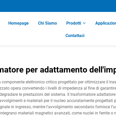
Homepage
Chi Siamo
Prodotti
Applicazio
Contattaci
matore per adattamento dell'i
mponente elettronico critico progettato per ottimizzare il trasf
zato opera convertendo i livelli di impedenza al fine di garanti
 degradare le prestazioni del sistema. Il trasformatore adattato
avvolgimenti e materiali per il nucleo accuratamente progettati p
egnale in ingresso, mentre l’avvolgimento secondario fornisce l’u
ntegrano materiali magnetici avanzati, come nuclei in ferrite o n