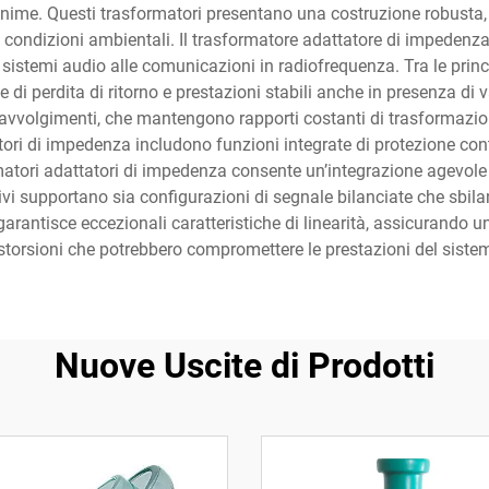
inime. Questi trasformatori presentano una costruzione robusta, r
ie condizioni ambientali. Il trasformatore adattatore di impeden
istemi audio alle comunicazioni in radiofrequenza. Tra le princ
che di perdita di ritorno e prestazioni stabili anche in presenza di
 avvolgimenti, che mantengono rapporti costanti di trasformazio
tori di impedenza includono funzioni integrate di protezione cont
tori adattatori di impedenza consente un’integrazione agevole n
tivi supportano sia configurazioni di segnale bilanciate che sbilan
garantisce eccezionali caratteristiche di linearità, assicurando 
storsioni che potrebbero compromettere le prestazioni del siste
Nuove Uscite di Prodotti