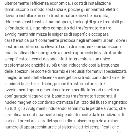
ulteriormente l’efficienza economica. I costi di installazione
diminuiscono in modo sostanziale, poiché gli impiantisti elettrici
devono installare un solo trasformatore anziché più unità,
riducendo così i costi di manodopera, i noleggi di gru e i requisiti per
le fondazioni. L’ingombro compatto del trasformatore a tre
avvolgimenti minimizza le esigenze di superficie occupata,
caratteristica particolarmente preziosa negli ambienti urbani, dove i
costi immobiliari sono elevati. I costi di manutenzione subiscono
una drastica riduzione grazie a questo approccio infrastrutturale
semplificato: i tecnici devono infatti intervenire su un unico
trasformatore anziché su più unità, riducendo così la frequenza
delle ispezioni, le scorte di ricambi e i requisiti formativi specializzati.
I miglioramenti dell’efficienza energetica si traducono direttamente
in minori bollette elettriche, poiché il trasformatore a tre
avvolgimenti opera generalmente con perdite inferiori rispetto a
configurazioni equivalenti basate su trasformatori separati. Il
nucleo magnetico condiviso ottimizza l’utilizzo del flusso magnetico
su tutti gli avvolgimenti, riducendo al minimo le perdite a vuoto, che
si verificano continuamente indipendentemente dalle condizioni di
carico. I premi assicurativi spesso diminuiscono grazie al minor
numero di apparecchiature e ai sistemi elettrici semplificati, che