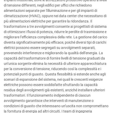
di tensione differenti, negli edifici per uffici che richiedono
alimentazioni separate per l'illuminazione e per gli impianti di
climatizzazione (HVAC), oppure nei data center che necessitano di
più alimentazioni elettriche per garantire la ridondanza. Il
trasformatore a tre avvolgimenti consente ai progettisti di sistema
di ottimizzare i flussi di potenza, ridurre le perdite di trasmissione e
migliorare l’efficienza complessiva della rete. La gestione del carico
diventa significativamente più efficace, poiché diversi tipi di carichi
elettrici possono essere segregati su avvolgimenti separati,
prevenendo interferenze e migliorando la qualità dell’energia. La
capacità del trasformatore di fornire livelli di tensione graduati da
un’unica sorgente elimina la necessità di ulteriore apparecchiatura
per la conversione di tensione, riducendo così la complessità e i
potenziali punti di guasto. Questa flessibilità si estende anche agli
scenari di espansione del sistema, nei quali le crescenti esigenze
elettriche possono essere soddisfatte sfruttando la capacità
residua degli avvolgimenti già esistenti, anziché installare ulteriori
trasformatori. Il funzionamento indipendente di ciascun
avvolgimento garantisce che interventi di manutenzione o
condizioni di guasto che interessano un’uscita non compromettano
la fornitura di energia ad altri circuiti. I team di ingegneria